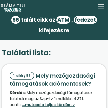
56
talált cikk az
ATM
,
fedezet
kifejezésre
Találati lista:
Mely mezőgazdasági
1. cikk / 56
támogatások adómentesek?
Kérdés:
Mely mezőgazdasági támogatások
felelnek meg az Szja-tv. 1 melléklet 4.37.b
pontban foglaltaknak? Idetartozónak