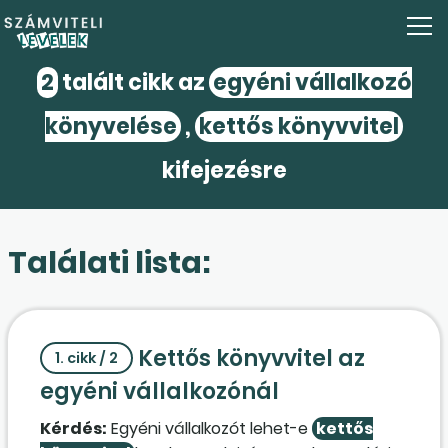
2
talált cikk az
egyéni vállalkozó
könyvelése
,
kettős könyvvitel
kifejezésre
Találati lista:
Kettős könyvvitel az
1. cikk / 2
egyéni vállalkozónál
Kérdés:
Egyéni vállalkozót lehet-e
kettős