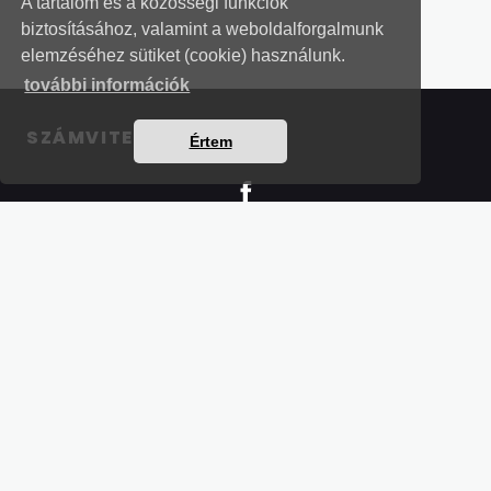
A tartalom és a közösségi funkciók
biztosításához, valamint a weboldalforgalmunk
elemzéséhez sütiket (cookie) használunk.
további információk
SZÁMVITELI LEVELEK
Értem
Részletek a bankkártyás fizetésről
Kérdések és válaszok a bankkártyás fizetésről