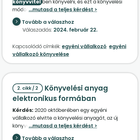
könyvvitel
ben könyvelni, és ezt a könyvelési
módot be kell-e jelenteni? Egyszeres
könyvelésben nem egyszerű a nyilvántartásuk.
Tovább a válaszhoz
Válaszadás:
2024. február 22.
Kapcsolódó címkék:
egyéni vállalkozó
egyéni
vállalkozó könyvelése
Könyvelési anyag
2. cikk / 2
elektronikus formában
Kérdés:
2020 októberében egy egyéni
vállalkozó elvitte a könyvelési anyagát, az új
könyvelő ugyanazt a programot használta.
Átadtam neki az eddigi könyvelést, a 2020. évet,
Tovább a válaszhoz