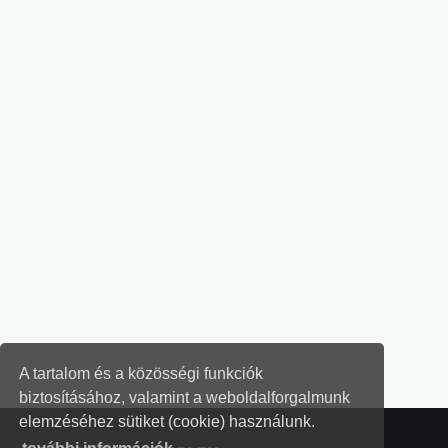
A tartalom és a közösségi funkciók
biztosításához, valamint a weboldalforgalmunk
elemzéséhez sütiket (cookie) használunk.