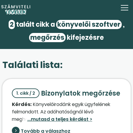
2
talált cikk a
könyvelői szoftver
,
megőrzés
kifejezésre
Találati lista:
Bizonylatok megőrzése
1. cikk / 2
Kérdés:
Könyvelőirodánk egyik ügyfelének
felmondott. Az adóhatóságnál lévő
meghatalmazásunkat visszavontuk. A céget
többször felszólítottuk, hogy bizonylatait és
Tovább a válaszhoz