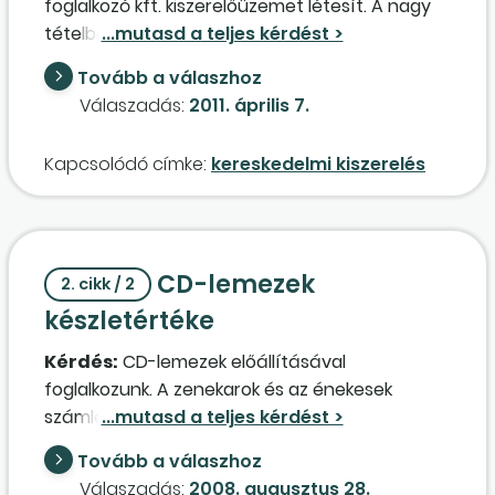
foglalkozó kft. kiszerelőüzemet létesít. A nagy
tételben (tartályban) megvásárolt
növényvédő szert gépsoron átcsomagolja, és
Tovább a válaszhoz
kisebb szerelésben továbbértékesíti a nagy- és
Válaszadás:
2011. április 7.
kiskereskedelmi egységeiben. A csomagoláshoz
kupakot, flakont, címkét, fóliát vásárol. A
Kapcsolódó címke:
kereskedelmi kiszerelés
beszerzett növényvédő szer árubeszerzésnek
vagy anyagköltségnek minősül? A felhasznált
csomagolóanyagot hogyan könyveljük? A
kiszerelt terméket saját termelésű készletként
CD-lemezek
kell nyilvántartani és könyvelni? A kiszerelt
2. cikk / 2
termék bekerülési értékét hogyan határozzuk
készletértéke
meg?
Kérdés:
CD-lemezek előállításával
foglalkozunk. A zenekarok és az énekesek
számláit közvetített szolgáltatásként
könyveljük, az üres CD-lemezt
Tovább a válaszhoz
anyagköltségként, a csomagolást a megfelelő
Válaszadás:
2008. augusztus 28.