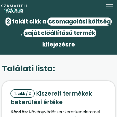
2
talált cikk a
csomagolási költség
,
saját előállítású termék
kifejezésre
Találati lista:
Kiszerelt termékek
1. cikk / 2
bekerülési értéke
Kérdés:
Növényvédőszer-kereskedelemmel