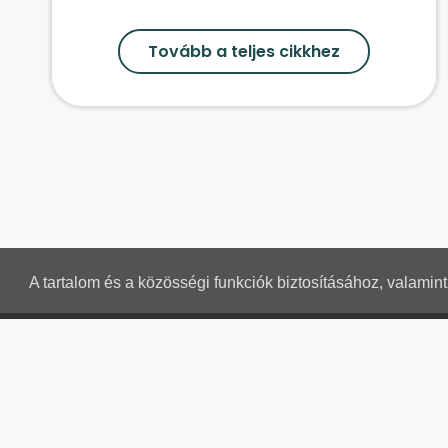
Tovább a teljes cikkhez
A tartalom és a közösségi funkciók biztosításához, valami
SZÁMVITELI LEVELEK
Részletek a bankkártyás fizetésről
Kérdések és válaszok a bankkártyás fizetésről