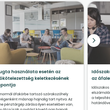
ugta használata esetén az
Időszak
ókötelezettség keletkezésének
az áfal
őpontja
Időszakos 
elszámolás
 normál áfakörbe tartozó szórakozóhely
a teljesít
végenként másnap hajnalig tart nyitva. Az
határidővel
ine pénztárgép zárása ilyen esetekben van,
 átcsúszik a nyitást követő nap hajnali...