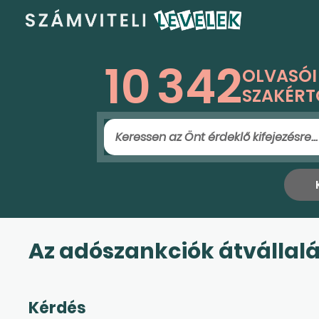
10
342
OLVASÓI
SZAKÉRT
Az adószankciók átvállal
Kérdés