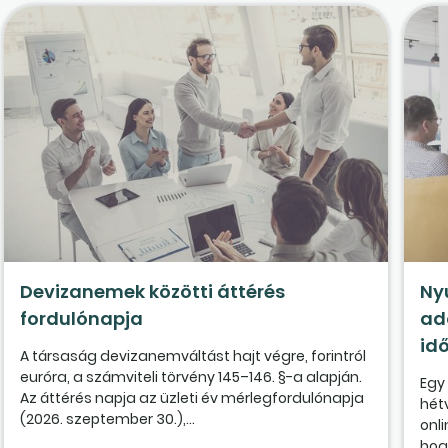
Devizanemek közötti áttérés
Ny
fordulónapja
ad
id
A társaság devizanemváltást hajt végre, forintról
euróra, a számviteli törvény 145–146. §-a alapján.
Egy
Az áttérés napja az üzleti év mérlegfordulónapja
hét
(2026. szeptember 30.),...
onl
hogy