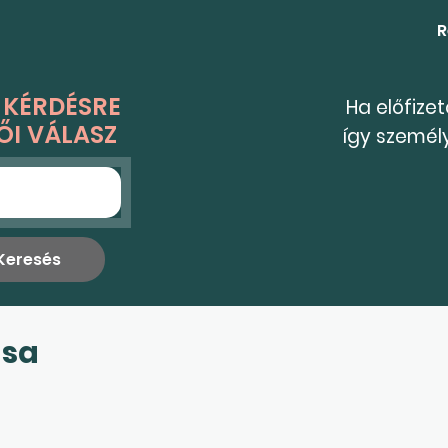
R
 KÉRDÉSRE
Ha előfize
ŐI VÁLASZ
így személ
ása