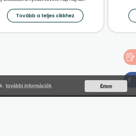
Tovább a teljes cikkhez
nk.
további információk
Értem
mjegyzék
Magunkról
Impresszum
Kapcsolat
yilatkozat