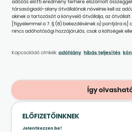
adózás előtti eredmény terhére elszámolt összeggel a
társaságiadó-alany átvállalónak növelnie kell az ad
akinek a tartozását a könyvelő átvállalja, az átvállalt
[figyelemmel a 7. § (8) bekezdésének a) pontjára is]
nincs adóhatósági hozzájárulás, csak a költségek el
Kapcsolódó címkék:
adóhiány
hibás teljesítés
kön
Így olvasható
ELŐFIZETŐINKNEK
Jelentkezzen be!