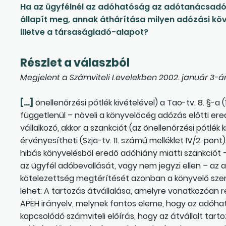
Ha az ügyfélnél az adóhatóság az adótanácsadó,
állapít meg, annak áthárítása milyen adózási köv
illetve a társaságiadó-alapot?
Részlet a válaszból
Megjelent a Számviteli Levelekben 2002. január 3-án
[…]
önellenőrzési pótlék kivételével) a Tao-tv. 8. §-a
függetlenül – növeli a könyvelőcég adózás előtti er
vállalkozó, akkor a szankciót (az önellenőrzési pótlé
érvényesítheti (Szja-tv. 11. számú melléklet IV/2. pon
hibás könyvelésből eredő adóhiány miatti szankciót 
az ügyfél adóbevallását, vagy nem jegyzi ellen – az 
kötelezettség megtérítését azonban a könyvelő szer
lehet: A tartozás átvállalása, amelyre vonatkozóan r
APEH irányelv, melynek fontos eleme, hogy az adóható
kapcsolódó számviteli előírás, hogy az átvállalt tartoz