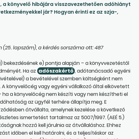
 a könyvelő hibájára visszavezethetően adóhiányt
etkezményekkel jár? Hogyan érinti ez az szja-,
 (25. lapszám), a kérdés sorszáma ott: 487
 (1) bekezdésének e) pontja alapján – a könyvvezetéstől
edményét. Ha az
adószakértő
, adótanácsadó egyéni
k kivételével) a bevételével szemben költségként nem
t). A könyvelőcég vagy egyéni vállalkozó által elkövetett
– ha a könyvelőcég nem készíti vagy nem készítheti el
adóhatóság az ügyfél terhére állapítja meg. E
ződésben átvállalta, amelynek kezelése a következő
észletes ismertetést tartalmaz az 5007/1997. (AEÉ 5.)
ságnak hozzá kell járulnia az átvállaláshoz. Ehhez
ást időben el kell határolni, és a teljesítéskor az