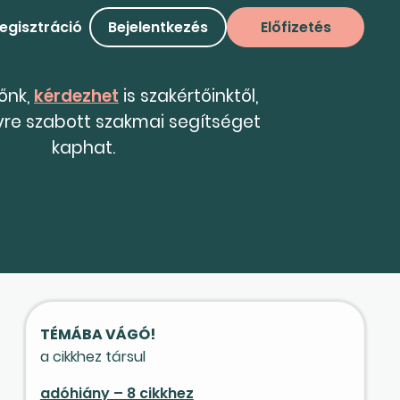
egisztráció
Bejelentkezés
Előfizetés
tőnk,
kérdezhet
is szakértőinktől,
yre szabott szakmai segítséget
kaphat.
TÉMÁBA VÁGÓ!
a cikkhez társul
adóhiány – 8 cikkhez