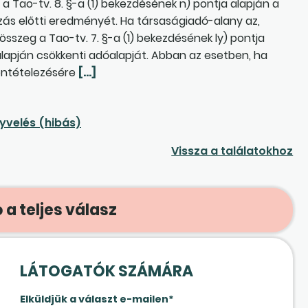
 Tao-tv. 8. §-a (1) bekezdésének n) pontja alapján a
ózás előtti eredményét. Ha társaságiadó-alany az,
 összeg a Tao-tv. 7. §-a (1) bekezdésének ly) pontja
 alapján csökkenti adóalapját. Abban az esetben, ha
lentételezésére
[…]
yvelés (hibás)
Vissza a találatokhoz
 a teljes válasz
LÁTOGATÓK SZÁMÁRA
Elküldjük a választ e-mailen*