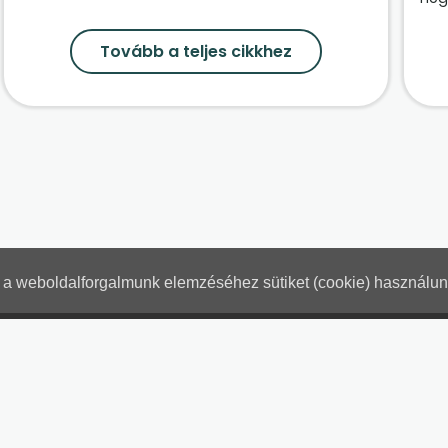
Tovább a teljes cikkhez
nt a weboldalforgalmunk elemzéséhez sütiket (cookie) használu
Hogyan használjam?
Tartalo
Adatkezelési tájékoztató
Jogn