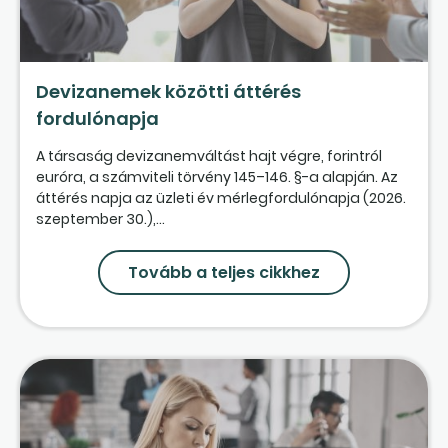
Devizanemek közötti áttérés
fordulónapja
A társaság devizanemváltást hajt végre, forintról
euróra, a számviteli törvény 145–146. §-a alapján. Az
áttérés napja az üzleti év mérlegfordulónapja (2026.
szeptember 30.),...
Tovább a teljes cikkhez