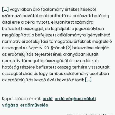
[…]
vagy lábon álló faállomány értékesítéséből
származó bevétel csökkenthető az erdészeti hatóság
által erre a célra nyitott, elkülönített számlára
befizetett összeggel, de legfeljebb a jogszabályban
megállapított, a befejezett célállományra igényelhető
normatív erdőfelújítási támogatási értéknek megfelelő
összeggel.Az Szja-tv. 20. §-ának (2) bekezdése alapján
az erdőfelújítás teljesítésének arányában kiutalt
normatív támogatás összegéből és az erdészeti
hatóság részére befizetett összeg terhére visszautalt
összegből akác és lágy lombos célállomány esetében
az erdőfelújítás kezdő évét követő ötödik
[…]
Kapcsolódó címkék:
erdő
erdő véghasználati
vágása
erdőművelés