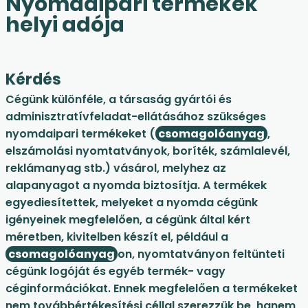
Nyomdaipari termékek
helyi adója
Kérdés
Cégünk különféle, a társaság gyártói és
adminisztratívfeladat-ellátásához szükséges
nyomdaipari termékeket (
csomagolóanyag
,
elszámolási nyomtatványok, boríték, számlalevél,
reklámanyag stb.) vásárol, melyhez az
alapanyagot a nyomda biztosítja. A termékek
egyediesítettek, melyeket a nyomda cégünk
igényeinek megfelelően, a cégünk által kért
méretben, kivitelben készít el, például a
csomagolóanyag
on, nyomtatványon feltünteti
cégünk logóját és egyéb termék- vagy
céginformációkat. Ennek megfelelően a termékeket
nem továbbértékesítési céllal szerezzük be, hanem