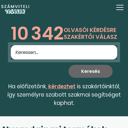
10
342
OLVASÓI KÉRDÉSRE
SZAKÉRTŐI VÁLASZ
Ha előfizetőnk,
kérdezhet
is szakértőinktől,
így személyre szabott szakmai segítséget
kaphat.