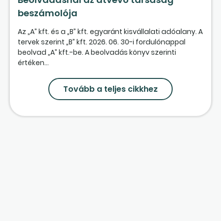
beszámolója
Az „A” kft. és a „B” kft. egyaránt kisvállalati adóalany. A
tervek szerint „B” kft. 2026. 06. 30-i fordulónappal
beolvad „A” kft.-be. A beolvadás könyv szerinti
értéken...
Tovább a teljes cikkhez