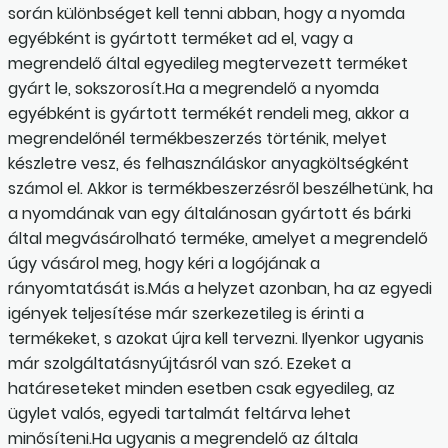
során különbséget kell tenni abban, hogy a nyomda
egyébként is gyártott terméket ad el, vagy a
megrendelő által egyedileg megtervezett terméket
gyárt le, sokszorosít.Ha a megrendelő a nyomda
egyébként is gyártott termékét rendeli meg, akkor a
megrendelőnél termékbeszerzés történik, melyet
készletre vesz, és felhasználáskor anyagköltségként
számol el. Akkor is termékbeszerzésről beszélhetünk, ha
a nyomdának van egy általánosan gyártott és bárki
által megvásárolható terméke, amelyet a megrendelő
úgy vásárol meg, hogy kéri a logójának a
rányomtatását is.Más a helyzet azonban, ha az egyedi
igények teljesítése már szerkezetileg is érinti a
termékeket, s azokat újra kell tervezni. Ilyenkor ugyanis
már szolgáltatásnyújtásról van szó. Ezeket a
határeseteket minden esetben csak egyedileg, az
ügylet valós, egyedi tartalmát feltárva lehet
minősíteni.Ha ugyanis a megrendelő az általa