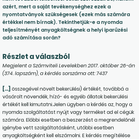
azért, mert a saját tevékenységhez ezek a
nyomtatványok szükségesek (ezek más számára
értékkel nem bírnak). Tekinthetjük-e a nyomda
teljesítményét anyagköltségnek a helyi iparűzési
adó számítása során?
Részlet a válaszból
Megjelent a Számviteli Levelekben 2017. október 26-án
(374. lapszám), a kérdés sorszáma ott: 7437
[…]
összegével növelt bekerülési) értékét, továbbá a
vásárolt növendék, hízó- és egyéb állatok bekerülési
értékét kell kimutatni.Jelen ügyben a kérdés az, hogy a
nyomda szolgáltatást nyújt vagy terméket ad el cégük
számára. Előbbi esetben a beszerzést a megrendelőnél
igénybe vett szolgáltatásként, utóbbi esetben
anyagköltségként kell elszámolni. E kérdés megítélése