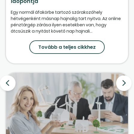
időpontja
Egy normál áfakörbe tartozó szórakozóhely
hétvégenként másnap hajnalig tart nyitva. Az online
pénztárgép zárása ilyen esetekben van, hogy
átcsúszik a nyitást követő nap hajnali...
Tovább a teljes cikkhez