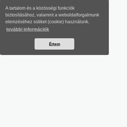
A tartalom és a közösségi funkciók
biztosításához, valamint a weboldalforgalmunk
elemzéséhez sütiket (cookie) használunk.
további információk
Értem
SZÁMVITELI LEVELEK