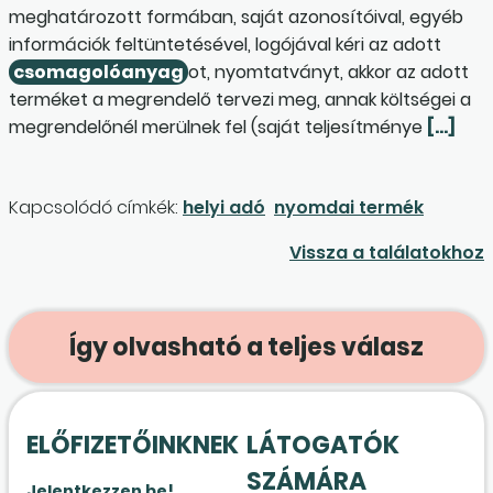
meghatározott formában, saját azonosítóival, egyéb
információk feltüntetésével, logójával kéri az adott
csomagolóanyag
ot, nyomtatványt, akkor az adott
terméket a megrendelő tervezi meg, annak költségei a
megrendelőnél merülnek fel (saját teljesítménye
[…]
Kapcsolódó címkék:
helyi adó
nyomdai termék
Vissza a találatokhoz
Így olvasható a teljes válasz
ELŐFIZETŐINKNEK
LÁTOGATÓK
SZÁMÁRA
Jelentkezzen be!