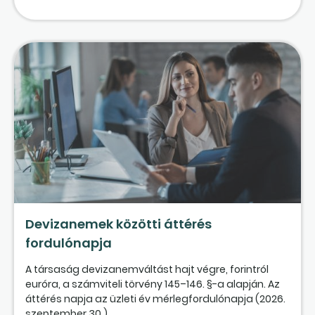
Devizanemek közötti áttérés
fordulónapja
A társaság devizanemváltást hajt végre, forintról
euróra, a számviteli törvény 145–146. §-a alapján. Az
áttérés napja az üzleti év mérlegfordulónapja (2026.
szeptember 30.),...