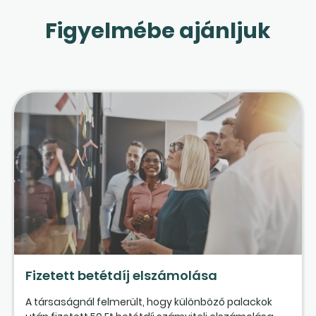
Figyelmébe ajánljuk
Fizetett betétdíj elszámolása
A társaságnál felmerült, hogy különböző palackok