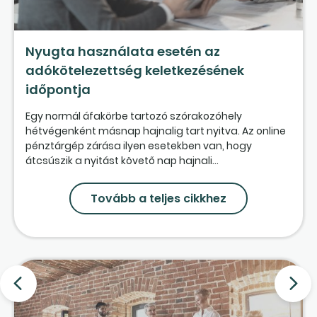
Nyugta használata esetén az
adókötelezettség keletkezésének
időpontja
Egy normál áfakörbe tartozó szórakozóhely
hétvégenként másnap hajnalig tart nyitva. Az online
pénztárgép zárása ilyen esetekben van, hogy
átcsúszik a nyitást követő nap hajnali...
Tovább a teljes cikkhez