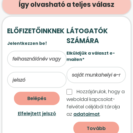
Így olvasható a teljes válasz
ELŐFIZETŐINKNEK
LÁTOGATÓK
SZÁMÁRA
Jelentkezzen be!
Elküldjük a választ e-
mailen*
Hozzájárulok, hogy a
weboldal kapcso­lat­
felvétel céljából tárolja
Elfelejtett jelszó
az
adataimat
.