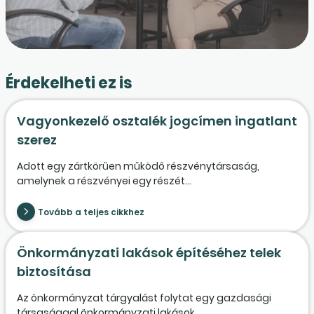
Érdekelheti ez is
Vagyonkezelő osztalék jogcímen ingatlant
szerez
Adott egy zártkörűen működő részvénytársaság,
amelynek a részvényei egy részét...
Tovább a teljes cikkhez
Önkormányzati lakások építéséhez telek
biztosítása
Az önkormányzat tárgyalást folytat egy gazdasági
társasággal önkormányzati lakások...