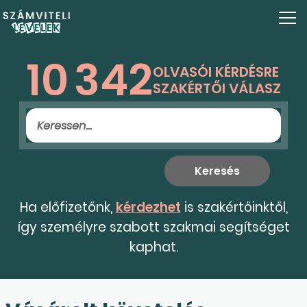
10
342
OLVASÓI KÉRDÉSRE
SZAKÉRTŐI VÁLASZ
Ha előfizetőnk,
kérdezhet
is szakértőinktől,
így személyre szabott szakmai segítséget
kaphat.