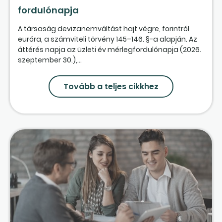
fordulónapja
A társaság devizanemváltást hajt végre, forintról
euróra, a számviteli törvény 145–146. §-a alapján. Az
áttérés napja az üzleti év mérlegfordulónapja (2026.
szeptember 30.),...
Tovább a teljes cikkhez