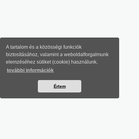
A tartalom és a közösségi funkciók
biztosításához, valamint a weboldalforgalmunk
elemzéséhez sütiket (cookie) használunk.
további információk
Értem