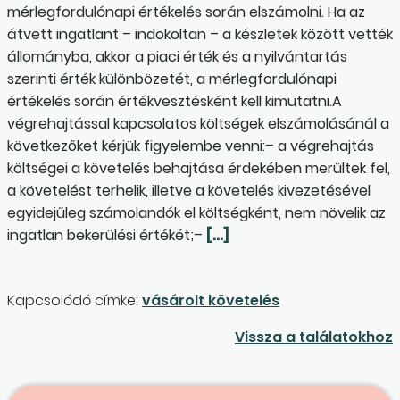
mérlegfordulónapi értékelés során elszámolni. Ha az
átvett ingatlant – indokoltan – a készletek között vették
állományba, akkor a piaci érték és a nyilvántartás
szerinti érték különbözetét, a mérlegfordulónapi
értékelés során értékvesztésként kell kimutatni.A
végrehajtással kapcsolatos költségek elszámolásánál a
következőket kérjük figyelembe venni:– a végrehajtás
költségei a követelés behajtása érdekében merültek fel,
a követelést terhelik, illetve a követelés kivezetésével
egyidejűleg számolandók el költségként, nem növelik az
ingatlan bekerülési értékét;–
[…]
Kapcsolódó címke:
vásárolt követelés
Vissza a találatokhoz