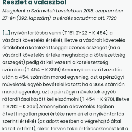
Részlet a válaszból
Megjelent a Számviteli Levelekben 2018. szeptember
27-én (392. lapszám), a kérdés sorszáma ott: 7720
[…]
nyilvántartásba venni (T 161, 21-22 – K 454), a
vásárolt követelés értékét, illetve a vásárolt követelés
értékéből a kötelezettséggel azonos összeget (ha a
vásárolt követelés értéke meghaladja a kötelezettség
összegét) pedig át kell vezetni a kötelezettség
számlára (T 454 – K 3651).Amennyiben az átvezetés
után a 454. számlán marad egyenleg, azt a pénzügyi
műveletek egyéb bevételei között; ha a 3651. számlán
marad egyenleg, azt a pénzügyi műveletek egyéb
ráfordításai között kell elszámolni (T 454 – K 9781, illetve
T 8782 – K 3651).Amennyiben a követelés fejében
átvett ingatlan piaci értéke nem éri el a nyilvántartás
szerinti értékét (az adott esetben a végrehajtó által
közölt értéket), akkor terven felüli értékcsökkenést kell a