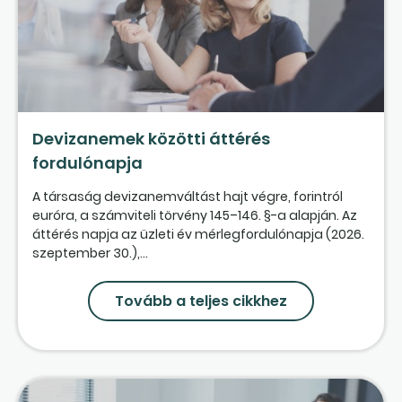
Devizanemek közötti áttérés
fordulónapja
A társaság devizanemváltást hajt végre, forintról
euróra, a számviteli törvény 145–146. §-a alapján. Az
áttérés napja az üzleti év mérlegfordulónapja (2026.
szeptember 30.),...
Tovább a teljes cikkhez