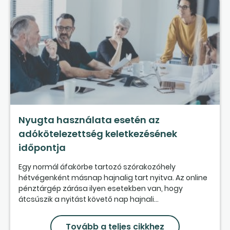
Nyugta használata esetén az
adókötelezettség keletkezésének
időpontja
Egy normál áfakörbe tartozó szórakozóhely
hétvégenként másnap hajnalig tart nyitva. Az online
pénztárgép zárása ilyen esetekben van, hogy
átcsúszik a nyitást követő nap hajnali...
Tovább a teljes cikkhez