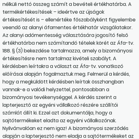
nélküli nettó összeg számít a bevételi értékhatárba. A
termékértékesítések – ideértve az újságok
értékesítését is – ellenértéke főszabályként figyelembe
veendő az alanyi áfamentes értékhatár vizsgálatakor.
Az alanyi adómentesség választására jogosító felső
értékhatárba nem számítandó tételek körét az Áfa-tv.
188. § (3) bekezdése tartalmazza, amely a bizományosi
értékesítésre nem tartalmaz kivételi szabályt. A
kérdésben leírtakra a választ az Áfa-tv. vonatkozó
előírásai alapján fogalmaztuk meg. Felmerül a kérdés,
hogy a megküldött kérdésben leírtak összhangban
vannak-e a valódi helyzettel, pontosabban a
bizományosi tevékenységgel. A kérdés szerint a
lapterjesztő az egyéni vállalkozó részére szállítói
számlát állít ki. Ezzel azt dokumentálja, hogy a
sajtótermékeket eladta az egyéni vállalkozónak.
Nyilvánvalóan ez nem igaz! A bizományosi szerződés
alapján a lapterjesztő nem eladja a sajtótermékeket az