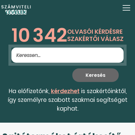
10
342
OLVASÓI KÉRDÉSRE
SZAKÉRTŐI VÁLASZ
Ha előfizetőnk,
kérdezhet
is szakértőinktől,
így személyre szabott szakmai segítséget
kaphat.