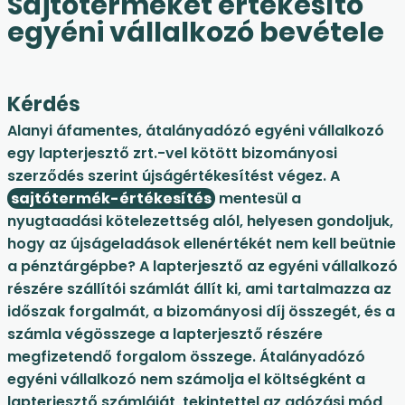
Sajtóterméket értékesítő
egyéni vállalkozó bevétele
Kérdés
Alanyi áfamentes, átalányadózó egyéni vállalkozó
egy lapterjesztő zrt.-vel kötött bizományosi
szerződés szerint újságértékesítést végez. A
sajtótermék-értékesítés
mentesül a
nyugtaadási kötelezettség alól, helyesen gondoljuk,
hogy az újságeladások ellenértékét nem kell beütnie
a pénztárgépbe? A lapterjesztő az egyéni vállalkozó
részére szállítói számlát állít ki, ami tartalmazza az
időszak forgalmát, a bizományosi díj összegét, és a
számla végösszege a lapterjesztő részére
megfizetendő forgalom összege. Átalányadózó
egyéni vállalkozó nem számolja el költségként a
lapterjesztő számláját, tekintettel az adózási mód