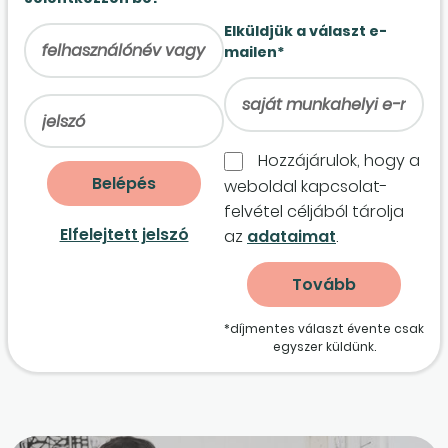
Elküldjük a választ e-
mailen*
Hozzájárulok, hogy a
weboldal kapcso­lat­
felvétel céljából tárolja
Elfelejtett jelszó
az
adataimat
.
*díjmentes választ évente csak
egyszer küldünk.