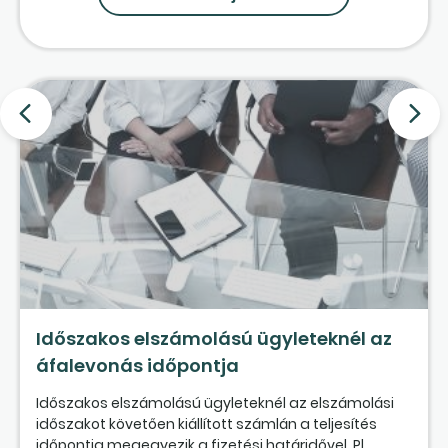
Időszakos elszámolású ügyleteknél az
áfalevonás időpontja
Időszakos elszámolású ügyleteknél az elszámolási
időszakot követően kiállított számlán a teljesítés
időpontja megegyezik a fizetési határidővel. Pl.