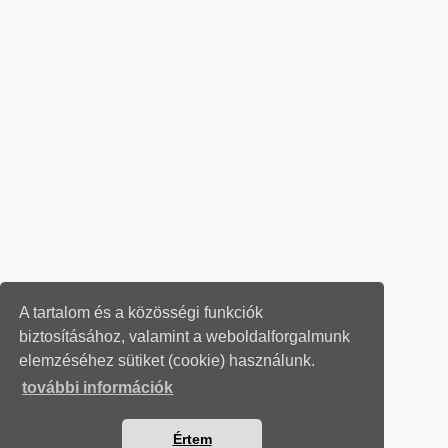
A tartalom és a közösségi funkciók
biztosításához, valamint a weboldalforgalmunk
elemzéséhez sütiket (cookie) használunk.
további információk
Értem