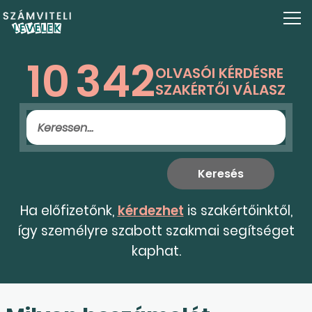
10
342
OLVASÓI KÉRDÉSRE
SZAKÉRTŐI VÁLASZ
Ha előfizetőnk,
kérdezhet
is szakértőinktől,
így személyre szabott szakmai segítséget
kaphat.