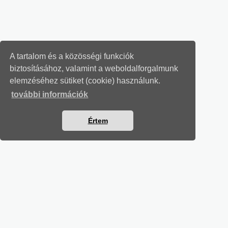
A tartalom és a közösségi funkciók
biztosításához, valamint a weboldalforgalmunk
elemzéséhez sütiket (cookie) használunk.
további információk
Értem
SZÁMVITELI LEVELEK