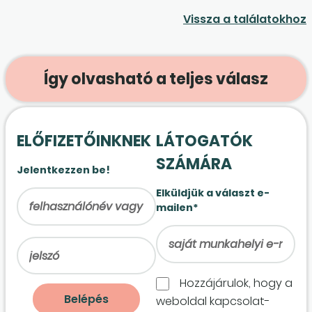
Vissza a találatokhoz
Így olvasható a teljes válasz
ELŐFIZETŐINKNEK
LÁTOGATÓK
SZÁMÁRA
Jelentkezzen be!
Elküldjük a választ e-
mailen*
Hozzájárulok, hogy a
weboldal kapcso­lat­