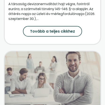
A társaság devizanemváltást hajt végre, forintról
euróra, a számviteli törvény 145–146. §-a alapján. Az
áttérés napja az üzleti év mérlegfordulónapja (2026.
szeptember 30.),...
Tovább a teljes cikkhez