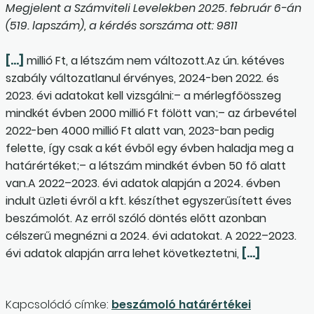
Megjelent a Számviteli Levelekben 2025. február 6-án
(519. lapszám), a kérdés sorszáma ott: 9811
[…]
millió Ft, a létszám nem változott.Az ún. kétéves
szabály változatlanul érvényes, 2024-ben 2022. és
2023. évi adatokat kell vizsgálni:– a mérlegfőösszeg
mindkét évben 2000 millió Ft fölött van;– az árbevétel
2022-ben 4000 millió Ft alatt van, 2023-ban pedig
felette, így csak a két évből egy évben haladja meg a
határértéket;– a létszám mindkét évben 50 fő alatt
van.A 2022–2023. évi adatok alapján a 2024. évben
indult üzleti évről a kft. készíthet egyszerűsített éves
beszámolót. Az erről szóló döntés előtt azonban
célszerű megnézni a 2024. évi adatokat. A 2022–2023.
évi adatok alapján arra lehet következtetni,
[…]
Kapcsolódó címke:
beszámoló határértékei