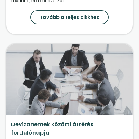
továbbá, ha a beszerzett...
Tovább a teljes cikkhez
Devizanemek közötti áttérés
fordulónapja