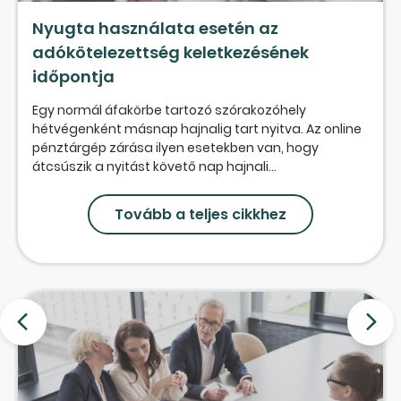
Nyugta használata esetén az
adókötelezettség keletkezésének
időpontja
Egy normál áfakörbe tartozó szórakozóhely
hétvégenként másnap hajnalig tart nyitva. Az online
pénztárgép zárása ilyen esetekben van, hogy
átcsúszik a nyitást követő nap hajnali...
Tovább a teljes cikkhez