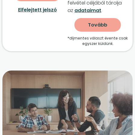
felvétel céljából tárolja
Elfelejtett jelszó
az
adataimat
.
*díjmentes választ évente csak
egyszer küldünk.