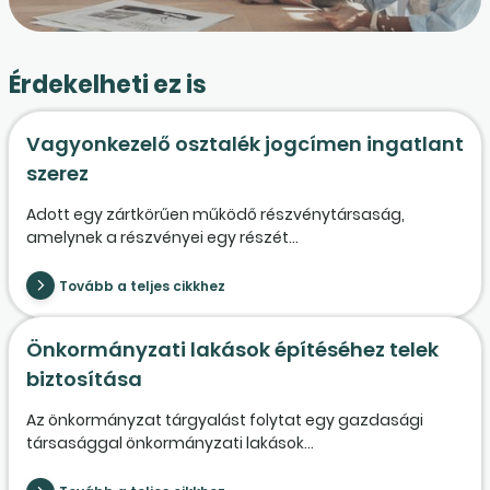
Érdekelheti ez is
Vagyonkezelő osztalék jogcímen ingatlant
szerez
Adott egy zártkörűen működő részvénytársaság,
amelynek a részvényei egy részét...
Tovább a teljes cikkhez
Önkormányzati lakások építéséhez telek
biztosítása
Az önkormányzat tárgyalást folytat egy gazdasági
társasággal önkormányzati lakások...