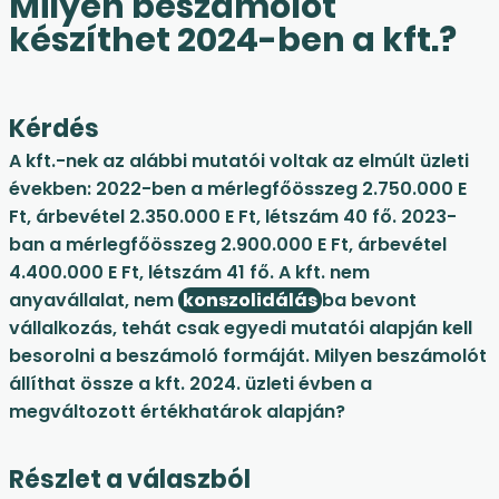
Milyen beszámolót
készíthet 2024-ben a kft.?
Kérdés
A kft.-nek az alábbi mutatói voltak az elmúlt üzleti
években: 2022-ben a mérlegfőösszeg 2.750.000 E
Ft, árbevétel 2.350.000 E Ft, létszám 40 fő. 2023-
ban a mérlegfőösszeg 2.900.000 E Ft, árbevétel
4.400.000 E Ft, létszám 41 fő. A kft. nem
anyavállalat, nem
konszolidálás
ba bevont
vállalkozás, tehát csak egyedi mutatói alapján kell
besorolni a beszámoló formáját. Milyen beszámolót
állíthat össze a kft. 2024. üzleti évben a
megváltozott értékhatárok alapján?
Részlet a válaszból