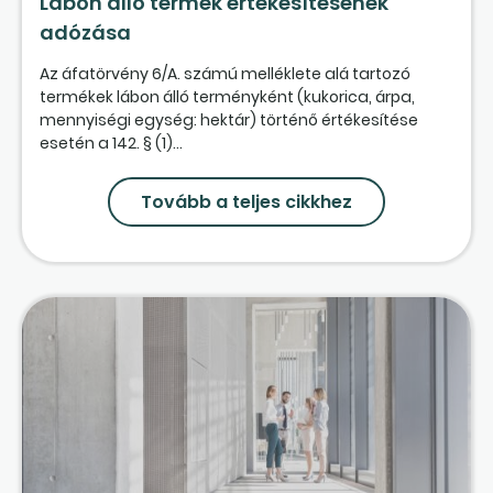
Lábon álló termék értékesítésének
adózása
Az áfatörvény 6/A. számú melléklete alá tartozó
termékek lábon álló terményként (kukorica, árpa,
mennyiségi egység: hektár) történő értékesítése
esetén a 142. § (1)...
Tovább a teljes cikkhez