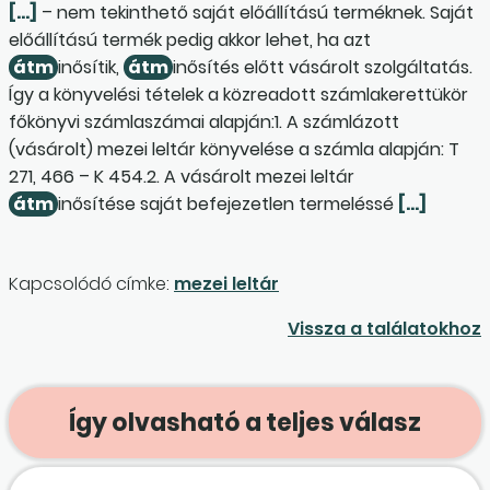
[…]
– nem tekinthető saját előállítású terméknek. Saját
előállítású termék pedig akkor lehet, ha azt
átm
inősítik,
átm
inősítés előtt vásárolt szolgáltatás.
Így a könyvelési tételek a közreadott számlakerettükör
főkönyvi számlaszámai alapján:1. A számlázott
(vásárolt) mezei leltár könyvelése a számla alapján: T
271, 466 – K 454.2. A vásárolt mezei leltár
átm
inősítése saját befejezetlen termeléssé
[…]
Kapcsolódó címke:
mezei leltár
Vissza a találatokhoz
Így olvasható a teljes válasz