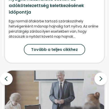
adókötelezettség keletkezésének
időpontja
Egy normál áfakörbe tartozó szórakozóhely
hétvégenként másnap hajnalig tart nyitva. Az online
pénztárgép zárása ilyen esetekben van, hogy
átcsúszik a nyitást követő nap hajnali...
Tovább a teljes cikkhez