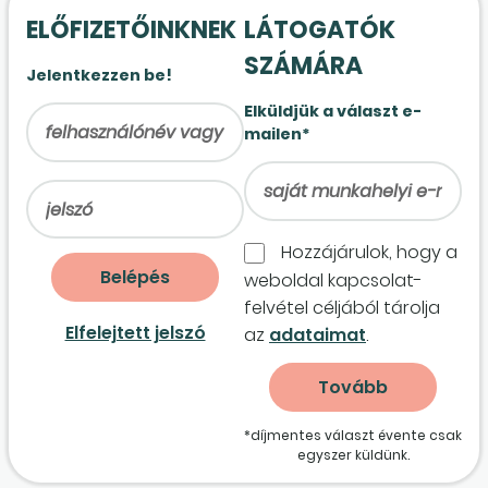
ELŐFIZETŐINKNEK
LÁTOGATÓK
SZÁMÁRA
Jelentkezzen be!
Elküldjük a választ e-
mailen*
Hozzájárulok, hogy a
weboldal kapcso­lat­
felvétel céljából tárolja
Elfelejtett jelszó
az
adataimat
.
*díjmentes választ évente csak
egyszer küldünk.