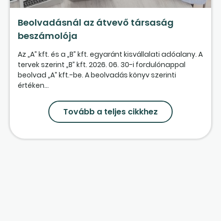
Beolvadásnál az átvevő társaság
beszámolója
Az „A” kft. és a „B” kft. egyaránt kisvállalati adóalany. A
tervek szerint „B” kft. 2026. 06. 30-i fordulónappal
beolvad „A” kft.-be. A beolvadás könyv szerinti
értéken...
Tovább a teljes cikkhez