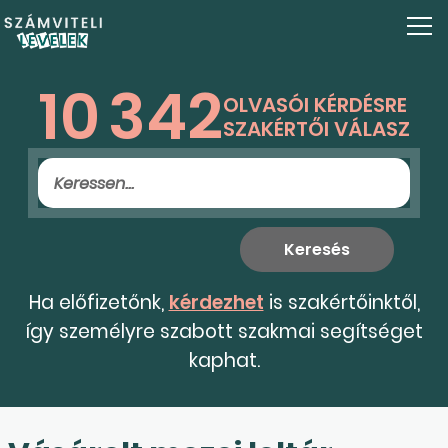
10
342
OLVASÓI KÉRDÉSRE
SZAKÉRTŐI VÁLASZ
Ha előfizetőnk,
kérdezhet
is szakértőinktől,
így személyre szabott szakmai segítséget
kaphat.