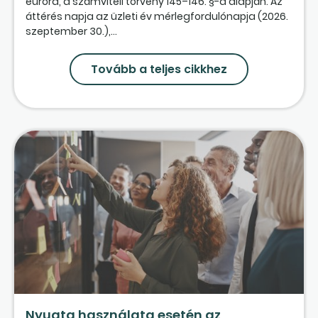
euróra, a számviteli törvény 145–146. §-a alapján. Az
áttérés napja az üzleti év mérlegfordulónapja (2026.
szeptember 30.),...
Tovább a teljes cikkhez
Nyugta használata esetén az