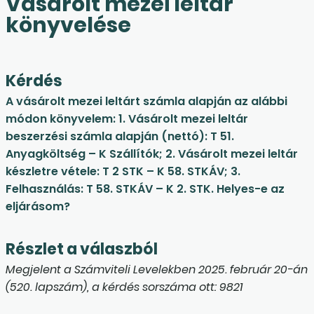
Vásárolt mezei leltár
könyvelése
Kérdés
A vásárolt mezei leltárt számla alapján az alábbi
módon könyvelem: 1. Vásárolt mezei leltár
beszerzési számla alapján (nettó): T 51.
Anyagköltség – K Szállítók; 2. Vásárolt mezei leltár
készletre vétele: T 2 STK – K 58. STKÁV; 3.
Felhasználás: T 58. STKÁV – K 2. STK. Helyes-e az
eljárásom?
Részlet a válaszból
Megjelent a Számviteli Levelekben 2025. február 20-án
(520. lapszám), a kérdés sorszáma ott: 9821