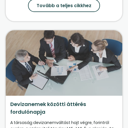
Tovább a teljes cikkhez
Devizanemek közötti áttérés
fordulónapja
A társaság devizanemváltást hajt végre, forintról