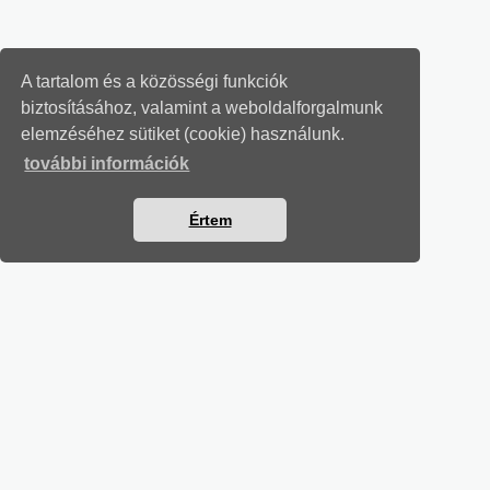
A tartalom és a közösségi funkciók
biztosításához, valamint a weboldalforgalmunk
elemzéséhez sütiket (cookie) használunk.
további információk
Értem
SZÁMVITELI LEVELEK