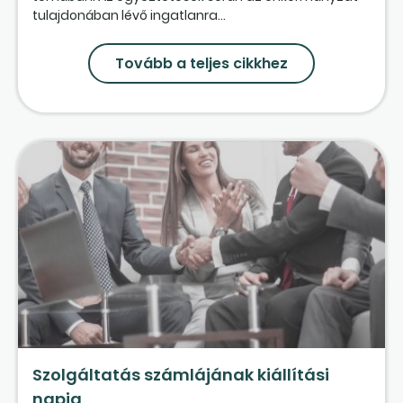
tulajdonában lévő ingatlanra...
Tovább a teljes cikkhez
Szolgáltatás számlájának kiállítási
napja