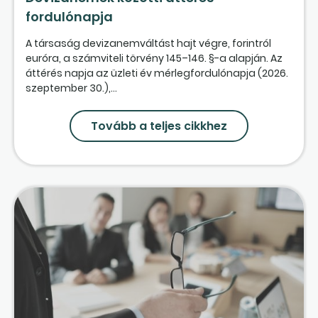
fordulónapja
A társaság devizanemváltást hajt végre, forintról
euróra, a számviteli törvény 145–146. §-a alapján. Az
áttérés napja az üzleti év mérlegfordulónapja (2026.
szeptember 30.),...
Tovább a teljes cikkhez