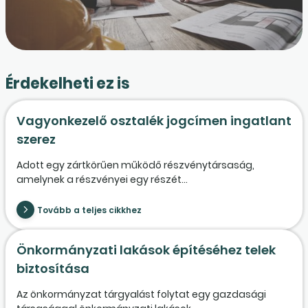
Érdekelheti ez is
Vagyonkezelő osztalék jogcímen ingatlant
szerez
Adott egy zártkörűen működő részvénytársaság,
amelynek a részvényei egy részét...
Tovább a teljes cikkhez
Önkormányzati lakások építéséhez telek
biztosítása
Az önkormányzat tárgyalást folytat egy gazdasági