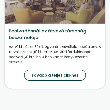
Beolvadásnál az átvevő társaság
beszámolója
Az „A” kft. és a „B” kft. egyaránt kisvállalati adóalany. A
tervek szerint „B” kft. 2026. 06. 30-i fordulónappal
beolvad „A” kft.-be. A beolvadás könyv szerinti
értéken...
Tovább a teljes cikkhez