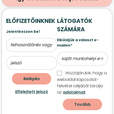
ELŐFIZETŐINKNEK
LÁTOGATÓK
SZÁMÁRA
Jelentkezzen be!
Elküldjük a választ e-
mailen*
Hozzájárulok, hogy a
weboldal kapcso­lat­
felvétel céljából tárolja
Elfelejtett jelszó
az
adataimat
.