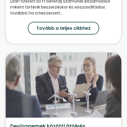
után fizetett 50 Ft betétdíj számviteli elszámolása
miként történik beszerzéskor és visszaváltáskor,
továbbá, ha a beszerzett...
Tovább a teljes cikkhez
Devizanemek közötti áttérés