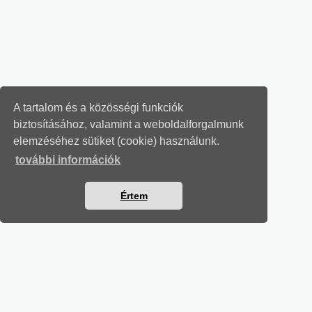
A tartalom és a közösségi funkciók
biztosításához, valamint a weboldalforgalmunk
elemzéséhez sütiket (cookie) használunk.
további információk
Értem