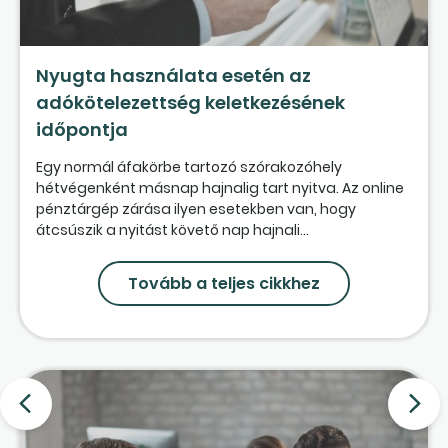
Nyugta használata esetén az
adókötelezettség keletkezésének
időpontja
Egy normál áfakörbe tartozó szórakozóhely
hétvégenként másnap hajnalig tart nyitva. Az online
pénztárgép zárása ilyen esetekben van, hogy
átcsúszik a nyitást követő nap hajnali...
Tovább a teljes cikkhez