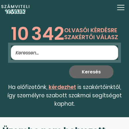
10
342
OLVASÓI KÉRDÉSRE
SZAKÉRTŐI VÁLASZ
Ha előfizetőnk,
kérdezhet
is szakértőinktől,
így személyre szabott szakmai segítséget
kaphat.