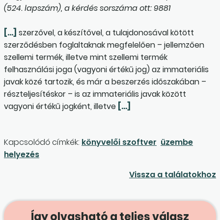
(524. lapszám), a kérdés sorszáma ott: 9881
[…]
szerzővel, a készítővel, a tulajdonosával kötött
szerződésben foglaltaknak megfelelően – jellemzően
szellemi termék, illetve mint szellemi termék
felhasználási joga (vagyoni értékű jog) az immateriális
javak közé tartozik, és már a beszerzés időszakában –
részteljesítéskor – is az immateriális javak között
vagyoni értékű jogként, illetve
[…]
Kapcsolódó címkék:
könyvelői szoftver
üzembe
helyezés
Vissza a találatokhoz
Így olvasható a teljes válasz