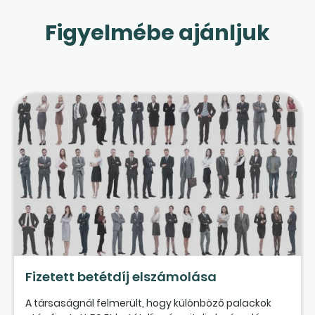
Figyelmébe ajánljuk
Fizetett betétdíj elszámolása
A társaságnál felmerült, hogy különböző palackok