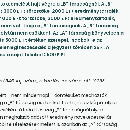
 tőkeemelést hajt végre a „B” társaságnál. A „B”
 3000 E Ft törzstőke, 2000 E Ft eredménytartalék.
4000 E Ft törzstőke, 2000 E Ft eredménytartalék,
 nem volt tagja a „B” társaságnak. A „B” társaság
folytán nem csökkent. Az „A” társaság könyveiben a
s 5000 E Ft értéken szerepel. Indokolt-e az
elenlegi részesedés a jegyzett tőkében 25%. A
 a saját tőkéből 2500 E Ft.
n (545. lapszám), a kérdés sorszáma ott: 10263
eírt – nem mindennapi – döntésüket meghozták.
a „B” társaság osztalékot fizetni, és az kárpótolja a
ázsióként átadott összeg „B” társaságnál olyan
esen meghaladó adózott eredmény növekedéssel jár,
bi feltételezések mellett is azonban az „A” társaság