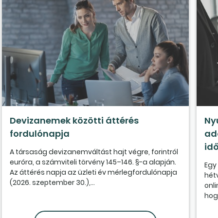
Devizanemek közötti áttérés
Ny
fordulónapja
ad
id
A társaság devizanemváltást hajt végre, forintról
euróra, a számviteli törvény 145–146. §-a alapján.
Egy
Az áttérés napja az üzleti év mérlegfordulónapja
hét
(2026. szeptember 30.),...
onl
hogy