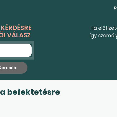
R
 KÉRDÉSRE
Ha előfize
ŐI VÁLASZ
így személ
 a befektetésre