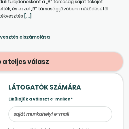
üli tulajdonosként a „B” társaság saját tőkéjét
elték, és ezzel „B” társaság jövőbeni működésétől
rtékvesztés
[…]
kvesztés elszámolása
 a teljes válasz
LÁTOGATÓK SZÁMÁRA
Elküldjük a választ e-mailen*