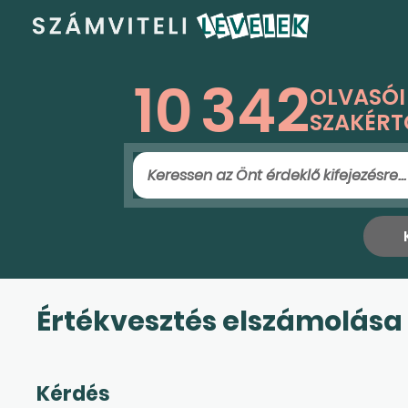
10
342
OLVASÓI
SZAKÉRT
Értékvesztés elszámolása
Kérdés