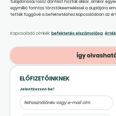
tulajdonosai rossz döntést hoztak akkor, amikor egyed
egymillió forintos törzstőkeemeléssel a duplájára em
tették függővé a befektetéshez kapcsolódóan az é
Kapcsolódó címkék:
befektetés elszámolása
érté
Így olvasható
ELŐFIZETŐINKNEK
Jelentkezzen be!