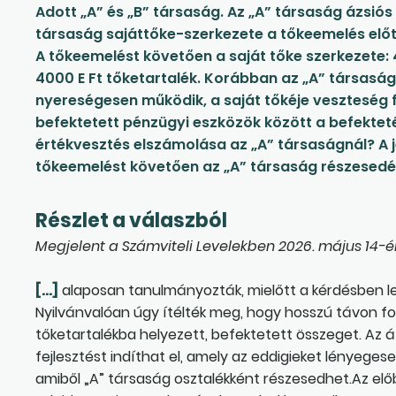
Adott „A” és „B” társaság. Az „A” társaság ázsiós
társaság sajáttőke-szerkezete a tőkeemelés előtt
A tőkeemelést követően a saját tőke szerkezete: 
4000 E Ft tőketartalék. Korábban az „A” társaság
nyereségesen működik, a saját tőkéje veszteség 
befektetett pénzügyi eszközök között a befekteté
értékvesztés elszámolása az „A” társaságnál? A j
tőkeemelést követően az „A” társaság részesedése
Részlet a válaszból
Megjelent a Számviteli Levelekben 2026. május 14-é
[…]
alaposan tanulmányozták, mielőtt a kérdésben l
Nyilvánvalóan úgy ítélték meg, hogy hosszú távon fog 
tőketartalékba helyezett, befektetett összeget. Az 
fejlesztést indíthat el, amely az eddigieket lényeg
amiből „A” társaság osztalékként részesedhet.Az előb