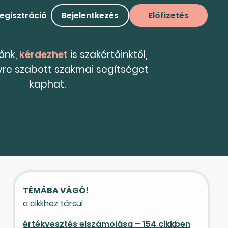
egisztráció
Bejelentkezés
Előfizetés
tőnk,
kérdezhet
is szakértőinktől,
yre szabott szakmai segítséget
kaphat.
TÉMÁBA VÁGÓ!
a cikkhez társul
értékvesztés elszámolása – 154 cikkben