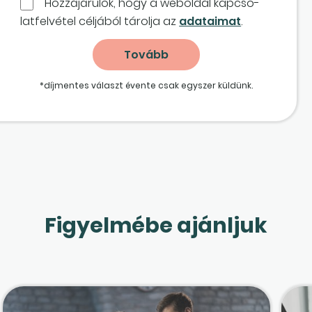
Hozzájárulok, hogy a weboldal kapcso­
lat­felvétel céljából tárolja az
adataimat
.
*díjmentes választ évente csak egyszer küldünk.
Figyelmébe ajánljuk