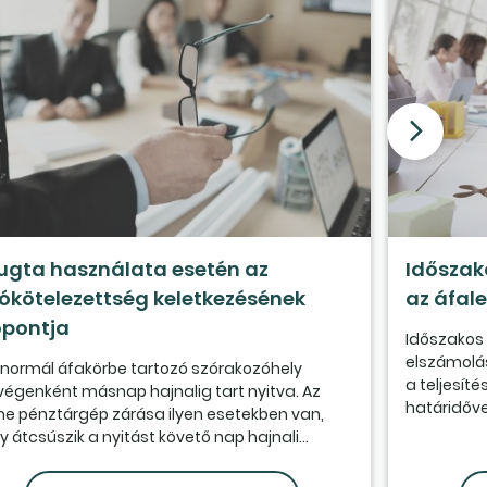
ugta használata esetén az
Időszak
ókötelezettség keletkezésének
az áfal
őpontja
Időszakos 
elszámolás
 normál áfakörbe tartozó szórakozóhely
a teljesít
végenként másnap hajnalig tart nyitva. Az
határidővel
ine pénztárgép zárása ilyen esetekben van,
 átcsúszik a nyitást követő nap hajnali...