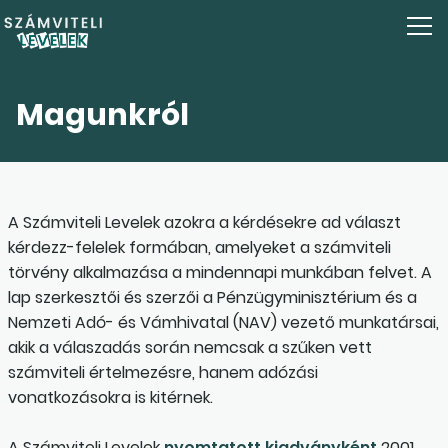
Magunkról
A Számviteli Levelek azokra a kérdésekre ad választ
kérdezz-felelek formában, amelyeket a számviteli
törvény alkalmazása a mindennapi munkában felvet. A
lap szerkesztői és szerzői a Pénzügyminisztérium és a
Nemzeti Adó- és Vámhivatal (NAV) vezető munkatársai,
akik a válaszadás során nemcsak a szűken vett
számviteli értelmezésre, hanem adózási
vonatkozásokra is kitérnek.
A Számviteli Levelek
nyomtatott kiadványként
2001