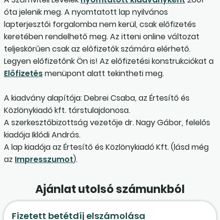
óta jelenik meg. A nyomtatott lap nyilvános
lapterjesztői forgalomba nem kerül, csak előfizetés
keretében rendelhető meg. Az itteni online változat
teljeskörűen csak az előfizetők számára elérhető.
Legyen előfizetőnk Ön is! Az előfizetési konstrukciókat a
Előfizetés
menüpont alatt tekintheti meg.
A kiadvány alapítója: Debrei Csaba, az Értesítő és
Közlönykiadó kft. társtulajdonosa.
A szerkesztőbizottság vezetője dr. Nagy Gábor, felelős
kiadója Iklódi András.
A lap kiadója az Értesítő és Közlönykiadó Kft. (lásd még
az
Impresszumot
).
Ajánlat utolsó számunkból
Fizetett betétdíj elszámolása