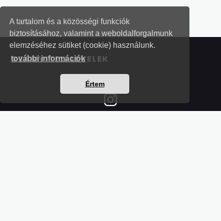
A tartalom és a közösségi funkciók
biztosításához, valamint a weboldalforgalmunk
elemzéséhez sütiket (cookie) használunk.
SZÁMVITELI LEVELEK
további információk
Értem
Részletek a bankkártyás fizetésről
Kérdések és válaszok a bankkártyás fizetésről