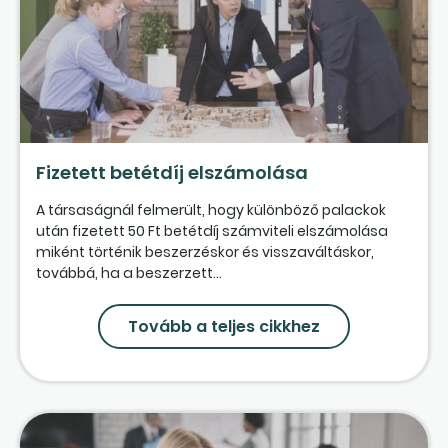
Fizetett betétdíj elszámolása
A társaságnál felmerült, hogy különböző palackok
után fizetett 50 Ft betétdíj számviteli elszámolása
miként történik beszerzéskor és visszaváltáskor,
továbbá, ha a beszerzett...
Tovább a teljes cikkhez