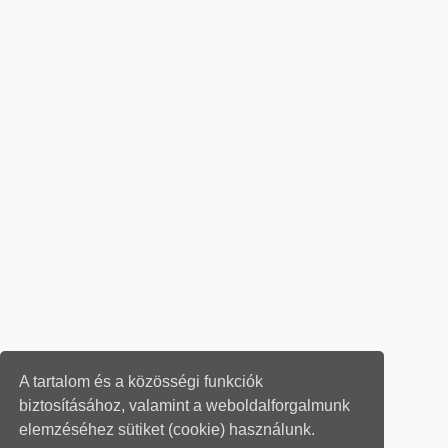
A tartalom és a közösségi funkciók
biztosításához, valamint a weboldalforgalmunk
elemzéséhez sütiket (cookie) használunk.