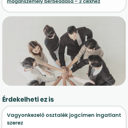
magánszemély bérbeadása – 3 cikkhez
Érdekelheti ez is
Vagyonkezelő osztalék jogcímen ingatlant
szerez