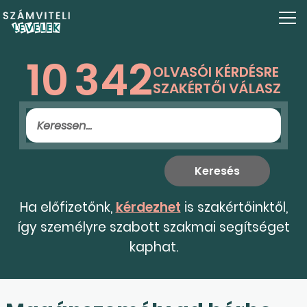
10
342
OLVASÓI KÉRDÉSRE
SZAKÉRTŐI VÁLASZ
Ha előfizetőnk,
kérdezhet
is szakértőinktől,
így személyre szabott szakmai segítséget
kaphat.