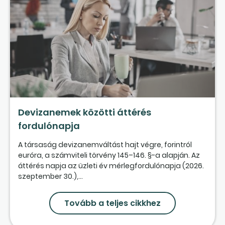
Devizanemek közötti áttérés
fordulónapja
A társaság devizanemváltást hajt végre, forintról
euróra, a számviteli törvény 145–146. §-a alapján. Az
áttérés napja az üzleti év mérlegfordulónapja (2026.
szeptember 30.),...
Tovább a teljes cikkhez