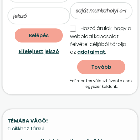
Hozzájárulok, hogy a
weboldal kapcso­lat­
felvétel céljából tárolja
Elfelejtett jelszó
az
adataimat
.
*díjmentes választ évente csak
egyszer küldünk.
TÉMÁBA VÁGÓ!
a cikkhez társul