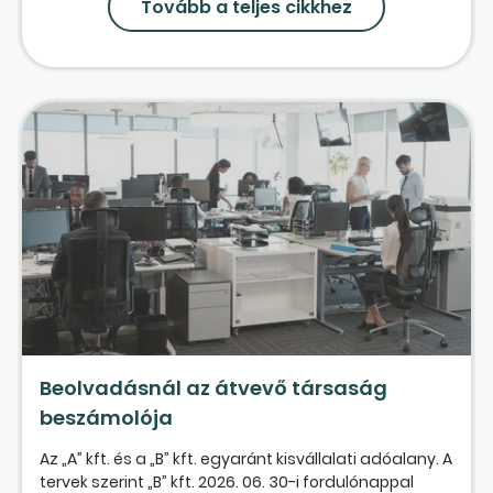
Tovább a teljes cikkhez
Beolvadásnál az átvevő társaság
beszámolója
Az „A” kft. és a „B” kft. egyaránt kisvállalati adóalany. A
tervek szerint „B” kft. 2026. 06. 30-i fordulónappal