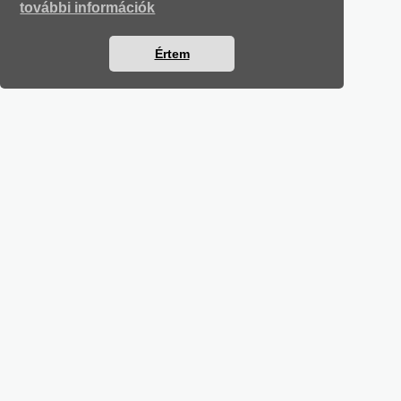
további információk
Értem
SZÁMVITELI LEVELEK
Részletek a bankkártyás fizetésről