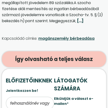
megállapított jövedelem 89 százaléka.A szocho
fizetése alóli mentesítés az ingatlan bérbeadásából
származó jövedelemre vonatkozik a Szocho-tv. 5. § (2)
bekezdés h) pont szerint. Megjegyezzük,
[…]
Kapcsolódó címke:
magánszemély bérbeadása
Így olvasható a teljes válasz
ELŐFIZETŐINKNEK
LÁTOGATÓK
SZÁMÁRA
Jelentkezzen be!
Elküldjük a választ e-
mailen*