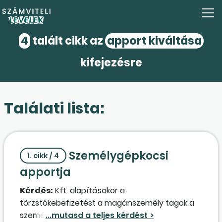
4
talált cikk az
apport kiváltása
kifejezésre
Találati lista:
Személygépkocsi
1. cikk / 4
apportja
Kérdés:
Kft. alapításakor a
törzstőkebefizetést a magánszemély tagok a
személygépjármű apportjaként kívánják