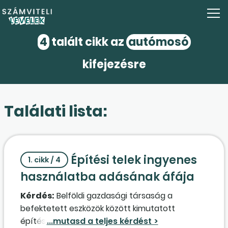
4
talált cikk az
autómosó
kifejezésre
Találati lista:
Építési telek ingyenes
1. cikk / 4
használatba adásának áfája
Kérdés:
Belföldi gazdasági társaság a
befektetett eszközök között kimutatott
építésitelek-ingatlant a Ptk. 6:250. § alapján