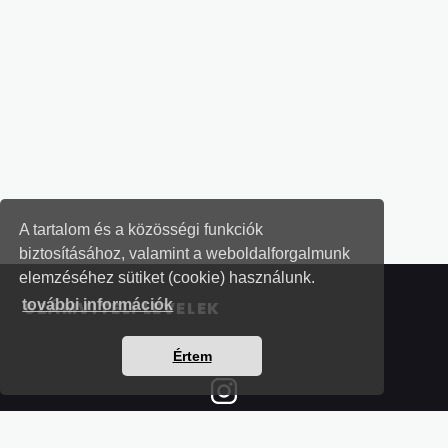
A tartalom és a közösségi funkciók
biztosításához, valamint a weboldalforgalmunk
elemzéséhez sütiket (cookie) használunk.
további információk
SZÁMVITELI LEVELEK
Értem