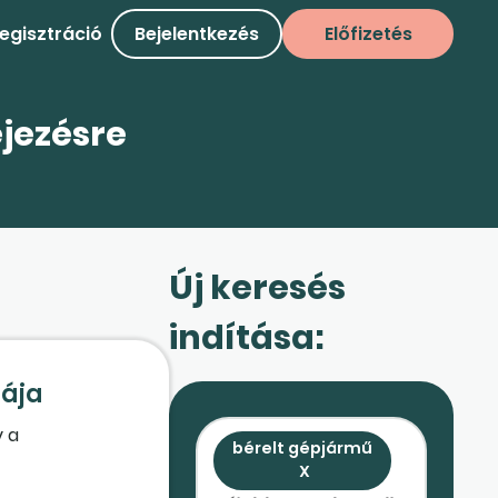
egisztráció
Bejelentkezés
Előfizetés
ejezésre
Új keresés
indítása:
fája
y a
bérelt gépjármű
X