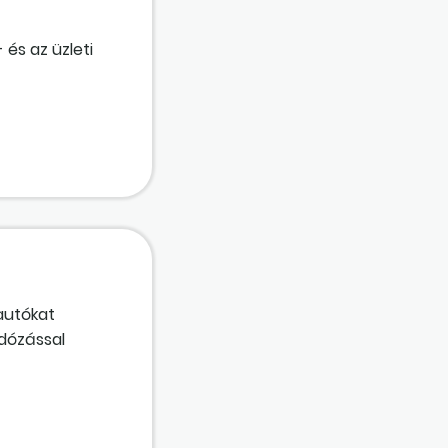
és az üzleti
autókat
dózással
sen járunk el?