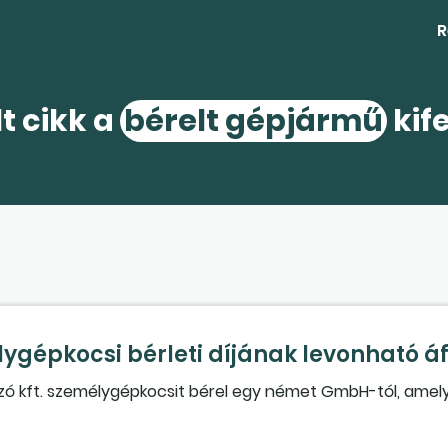
R
t cikk a
bérelt gépjármű
kif
lygépkocsi bérleti díjának levonható á
zó kft. személygépkocsit bérel egy német GmbH-tól, amel
bérleti díj után felszámított áfa 50%-át?