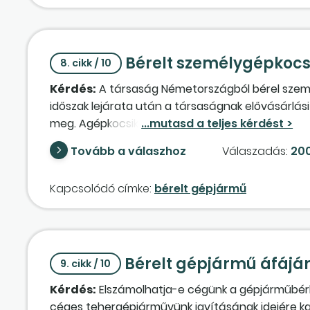
Bérelt személygépkocs
8. cikk / 10
Kérdés:
A társaság Németországból bérel személyg
időszak lejárata után a társaságnak elővásárlás
meg. Agépkocsik átvétele előtt az 5 évre vonatkoz
időszak és a bérleti díj elszámolása a gépkocsi
Tovább a válaszhoz
Válaszadás:
200
számított fel. Az előre kifizetett bérleti díj köny
Aszemélygépkocsik bérbevétele előtt átutalt tel
Kapcsolódó címke:
bérelt gépjármű
kell-e szerepeltetni? A személygépkocsi bérleti 
Bérelt gépjármű áfájá
9. cikk / 10
Kérdés:
Elszámolhatja-e cégünk a gépjárműbérlés
céges tehergépjárművünk javításának idejére ka