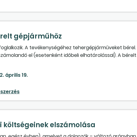
érelt gépjárműhöz
glalkozik. A tevékenységéhez tehergépjárműveket bérel. A
 számolandó el (esetenként időbeli elhatárolással). A bérel
(mint a vagyonszerzési illeték, új ponyva vásárlása, sziva
lyen értékcsökkenési leírást vehetünk figyelembe az Szt. 
. április 19.
szerzés
i költségeinek elszámolása
an, egész évben), amelyet a dolgozók – változó arányban