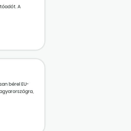
tóadót. A
 Jó ez így? A
sárlásakor
san bérel EU-
Magyarországra,
érni a külföldön