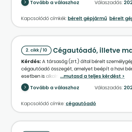
Tovább a válaszhoz
Válaszadás:
202
Kapcsolódó címkék:
bérelt gépjármű
bérelt gé
Cégautóadó, illetve m
2. cikk / 10
Kérdés:
A társaság (zrt.) által bérelt személyg
cégautóadó összegét, amelyet beépít a havi bérle
esetben is alkalmazható az a szabály, miszerint
bérbeadó által kerül megfizetésre) a járműnél a
Tovább a válaszhoz
Válaszadás:
202
zrt. által az alkalmazottai számára biztosítot
Kapcsolódó címke:
cégautóadó