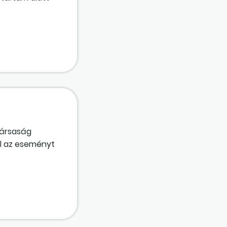
társaság
ll az eseményt
ti díjat és a