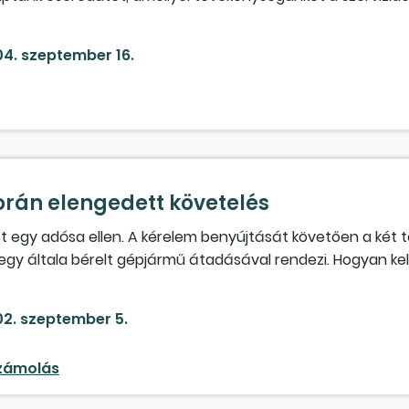
4. szeptember 16.
orán elengedett követelés
tt egy adósa ellen. A kérelem benyújtását követően a két 
gy általa bérelt gépjármű átadásával rendezi. Hogyan ke
rendezte az elmaradt – a bérbeadó által számlázott – bérle
2. szeptember 5.
számolás