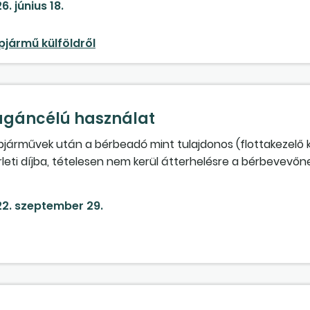
6. június 18.
pjármű külföldről
agáncélú használat
épjárművek után a bérbeadó mint tulajdonos (flottakezelő k
ti díjba, tételesen nem kerül átterhelésre a bérbevevőnek 
 a cégautóadó megfizetésével (amely jelen esetben közvet
 magáncélú használatért külön díjazás megállapítása nem i
2. szeptember 29.
t jármű magáncélú használata adómentes juttatásnak minős