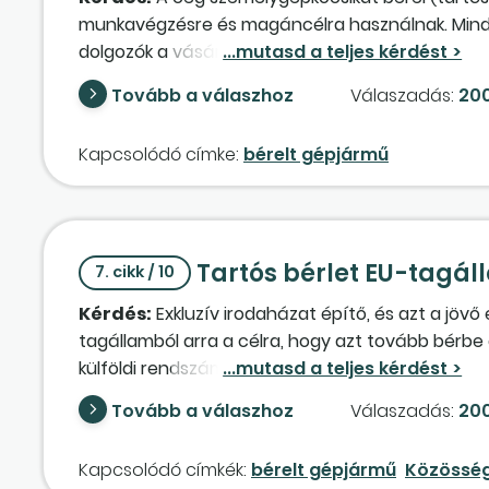
munkavégzésre és magáncélra használnak. Minde
dolgozók a vásárolt üzemanyagról számlát hozna
személygépkocsik bérleti díjának áfáját teljes 
Tovább a válaszhoz
Válaszadás:
200
keletkezik-e adó- és/vagy járulékfizetési kötelez
Kapcsolódó címke:
bérelt gépjármű
Tartós bérlet EU-tagál
7. cikk / 10
Kérdés:
Exkluzív irodaházat építő, és azt a jöv
tagállamból arra a célra, hogy azt tovább bérbe
külföldi rendszámmal. A külföldi cég forgalmi adó
megfizetett adót? Kell-e további importszolgál
Tovább a válaszhoz
Válaszadás:
200
Kapcsolódó címkék:
bérelt gépjármű
Közösség