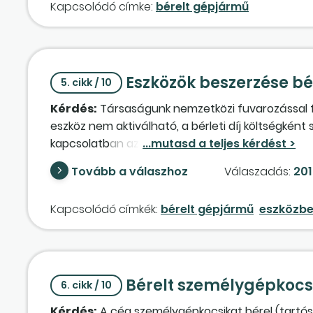
Kapcsolódó címke:
bérelt gépjármű
Eszközök beszerzése b
5. cikk / 10
Kérdés:
Társaságunk nemzetközi fuvarozással fo
eszköz nem aktiválható, a bérleti díj költségként
kapcsolatban azonban felmerültek olyan kiadások 
beépítése), amelyek beruházásnak minősülnek. Mi
Tovább a válaszhoz
Válaszadás:
2012
szerint?
Kapcsolódó címkék:
bérelt gépjármű
eszközbe
Bérelt személygépkocs
6. cikk / 10
Kérdés:
A cég személygépkocsikat bérel (tartós