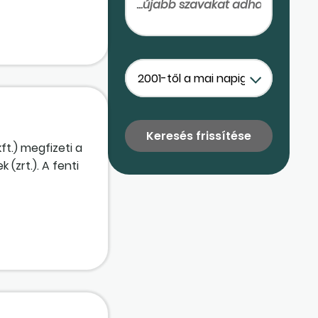
ft.) megfizeti a
(zrt.). A fenti
lenül a
ndokolt, és a
ül?