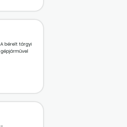
 bérelt tárgyi
t gépjárművel
ttyú
és a Tao-tv.
 –