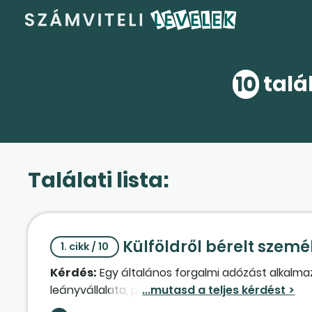
10
talál
Találati lista:
Külföldről bérelt szemé
1. cikk / 10
Kérdés:
Egy általános forgalmi adózást alkalma
leányvállalata, piaci áron. A kft. levonhatja-e a 