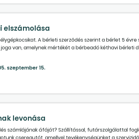
i elszámolása
épkocsikat. A bérleti szerződés szerint a bérlet 5 évre sz
i joga van, amelynek mértékét a bérbeadó kéthavi bérleti 
ó bérleti díjat a társaság átutalta. A bérleti szerződés sze
k átvételét követően kezdődik. A bérbeadó számlájában 16 s
5. szeptember 15.
velésére az időbeli elhatárolás szabályait alkalmazta a társ
jes bérleti díj előlegnek minősül-e? A magyar társaság áf
díjának áfája visszaigényelhető. Hogyan történik ezek köny
nak levonása
 számlájának áfáját? Szállítással, futárszolgálattal fogla
ptunk csereautót, amellyel tevékenységünket a szervizid