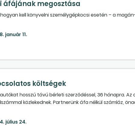
i áfájának megosztása
 hogyan kell könyvelni személygépkocsi esetén – a magán- 
att – a visszaigényelhető, illetve a befizetendő áfát?
8. január 11.
csolatos költségek
utókat hosszú távú bérleti szerződéssel, 36 hónapra. Az 
zámmal közlekednek. Partnerünk áfa nélkül számláz, öna
tóadót fizetünk. Havonta könyveljük a bérleti díjat. Helye
4. július 24.