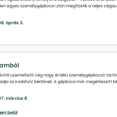
n egyes személygépkocsi után megfizetik a teljes cégau
k, amelyeket teljes összegükben költségként elszámolunk.
összegében levonhatjuk? Éves és havi autópálya-matrica vá
8. április 3.
ettség?
lamból
ő évtől üzemeltető cég nagy értékű személygépkocsit tartó
 adja az irodaház bérlőinek. A gépkocsi már megérkezett 
t is tartalmazó számlát küldött. Milyen módon lehet visszak
tatás-áfát bevallanunk?
7. március 8.
en belül