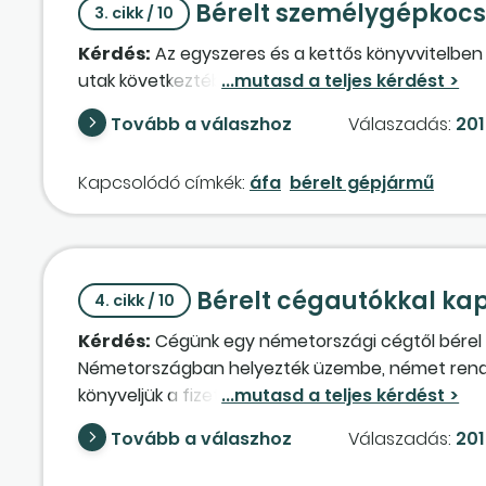
Bérelt személygépkocs
3. cikk / 10
Kérdés:
Az egyszeres és a kettős könyvvitelben
utak következtében havonta változó arányszám mi
Tovább a válaszhoz
Válaszadás:
201
Kapcsolódó címkék:
áfa
bérelt gépjármű
Bérelt cégautókkal kap
4. cikk / 10
Kérdés:
Cégünk egy németországi cégtől bérel a
Németországban helyezték üzembe, német rends
könyveljük a fizetendő és a levonható áfát. Cégau
Tovább a válaszhoz
Válaszadás:
201