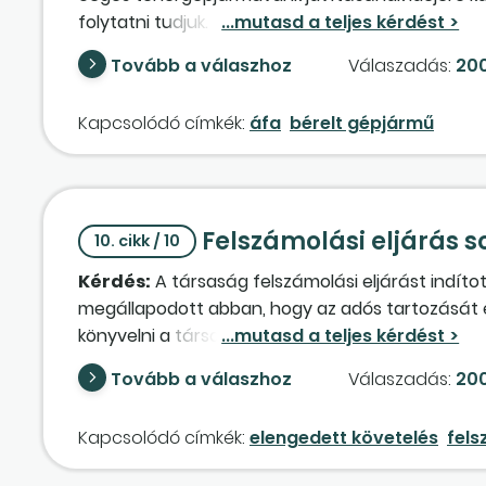
folytatni tudjuk.
Tovább a válaszhoz
Válaszadás:
200
Kapcsolódó címkék:
áfa
bérelt gépjármű
Felszámolási eljárás s
10. cikk / 10
Kérdés:
A társaság felszámolási eljárást indíto
megállapodott abban, hogy az adós tartozását e
könyvelni a társaságnál, ha az az adósa helyett 
késedelmi kamatot is?
Tovább a válaszhoz
Válaszadás:
200
Kapcsolódó címkék:
elengedett követelés
fel