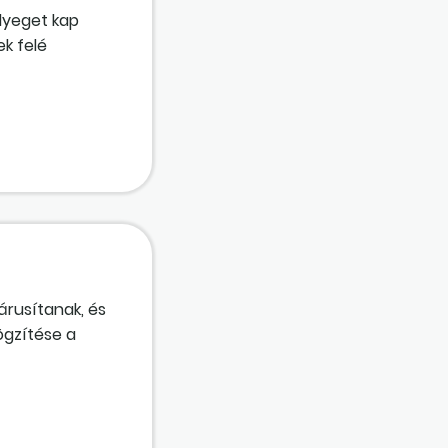
lyeget kap
ek felé
t átutalja a
iben? Az
tevékenysége
árusítanak, és
ögzítése a
eleket és
yéb