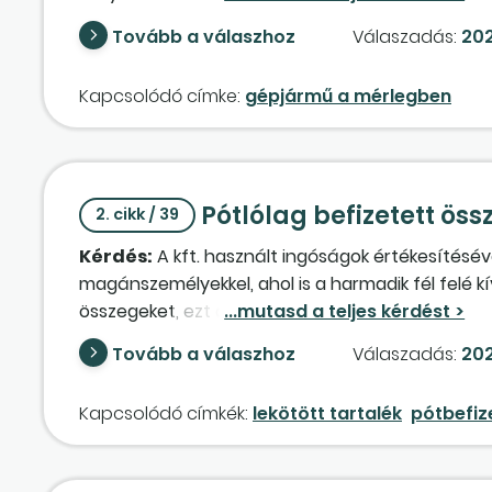
maradványértéke is nulla?) A piaci értéket nem t
Tovább a válaszhoz
Válaszadás:
202
Kapcsolódó címke:
gépjármű a mérlegben
Pótlólag befizetett ös
2. cikk / 39
Kérdés:
A kft. használt ingóságok értékesítéséve
magánszemélyekkel, ahol is a harmadik fél felé k
összegeket, ezt a lekötött tartalékok között tart
értékesítésre kerül, akkor a befolyó ellenértéke
Tovább a válaszhoz
Válaszadás:
202
Amikor a cég továbbértékesítési céllal vásárol 
pótbefizetést csökkenteni, pótbefizetést visszaf
Kapcsolódó címkék:
lekötött tartalék
pótbefiz