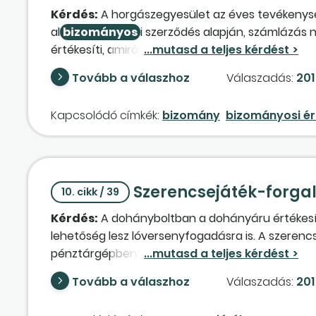
Kérdés:
A horgászegyesület az éves tevékenys
al
bizományos
i szerződés alapján, számlázás 
értékesíti, amiről számlát vagy nyugtát állít ki. 
MOHOSZ részére. Az egyesület a jegyzőkönyv alap
Tovább a válaszhoz
Válaszadás:
201
értékesített cikkek az egyesületnél költségek v
csak alapcélt szolgál.
Kapcsolódó címkék:
bizomány
bizományosi ér
Szerencsejáték-forga
10. cikk / 39
Kérdés:
A dohányboltban a dohányáru értékesíté
lehetőség lesz lóversenyfogadásra is. A szerenc
pénztárgépben valósul meg. Külön pénztárnak t
kiadásokat? Hogyan kapcsoljuk össze a pénztárg
Tovább a válaszhoz
Válaszadás:
201
pénztárakkal?