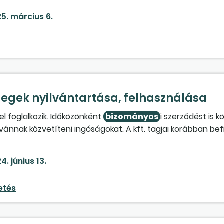
udjuk.
5. március 6.
szegek nyilvántartása, felhasználása
l foglalkozik. Időközönként
bizományos
i szerződést is k
ívánnak közvetíteni ingóságokat. A kft. tagjai korábban bef
juk nyilván, a társasági szerződés lehetőséget adott rá. 1. 
t a pótbefizetés csökkentéseként könyvelhetjük-e, van-e er
4. június 13.
használt ingóságokat, ezen készleten lévő ingóságunkból t
izetni a tagoknak?
etés