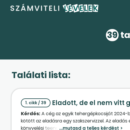
39
ta
Találati lista:
Eladott, de el nem vitt
1. cikk / 39
Kérdés:
A cég az egyik tehergépkocsiját 2024-b
kötött az eladásra egy szakszervizzel. Az eladá
könyvelési teendőink vannak a fentiek miatt? Az 