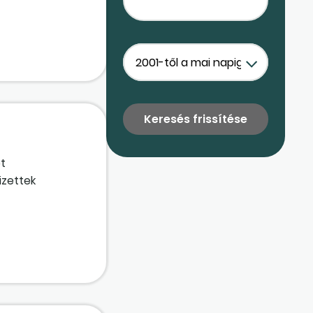
öt
izettek
Amikor a termék
re lehetőség? 2.
udunk-e