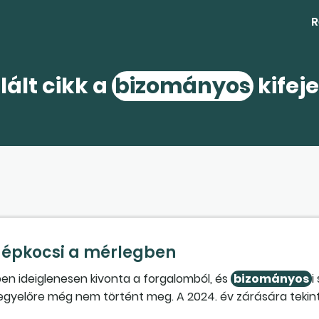
R
lált cikk a
bizományos
kifej
 gépkocsi a mérlegben
en ideiglenesen kivonta a forgalomból, és
bizományos
i
s egyelőre még nem történt meg. A 2024. év zárására tekint
eszközt egyelőre a tárgyi eszközök között szerepeltetjük nu