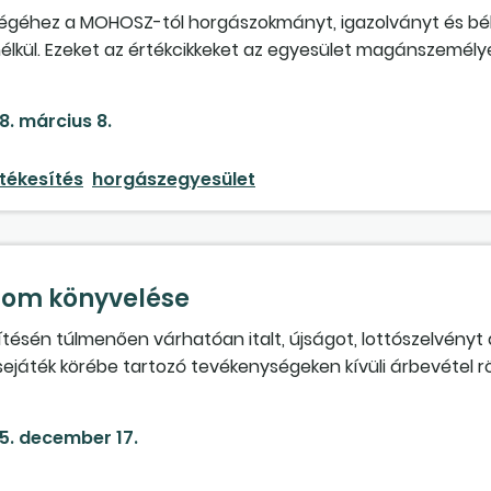
égéhez a MOHOSZ-tól horgászokmányt, igazolványt és bé
nélkül. Ezeket az értékcikkeket az egyesület magánszemély
A beszedett ellenérték és a forgalmazási jutalék különbözeté
ján átvett értékcikkeket hol, miként mutassa ki a könyve
8. március 8.
agy ráfordítások lesznek? Az egyesület nem közhasznú, a 
tékesítés
horgászegyesület
lom könyvelése
sén túlmenően várhatóan italt, újságot, lottószelvényt 
sejáték körébe tartozó tevékenységeken kívüli árbevétel r
ekintsük a szerencsejáték-forgalommal összefüggő bevét
épet – ahol bankkártya elfogadása is lehetséges – az eg
5. december 17.