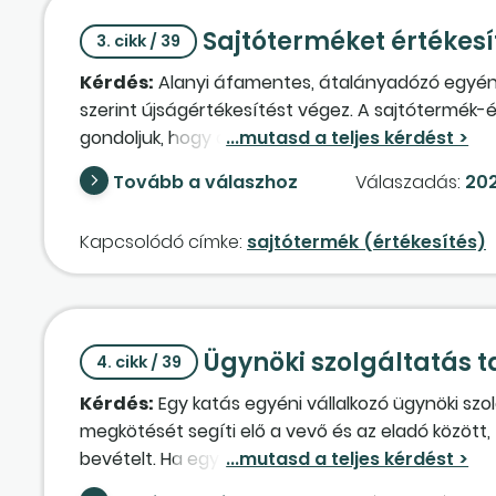
Sajtóterméket értékesí
3. cikk / 39
Kérdés:
Alanyi áfamentes, átalányadózó egyéni v
szerint újságértékesítést végez. A sajtótermék-
gondoljuk, hogy az újságeladások ellenértékét ne
részére szállítói számlát állít ki, ami tartalmazz
Tovább a válaszhoz
Válaszadás:
202
végösszege a lapterjesztő részére megfizetendő
költségként a lapterjesztő számláját, tekintette
Kapcsolódó címke:
sajtótermék (értékesítés)
Szeretném a tájékoztatásukat kérni, hogy az egyé
meghatározásánál bevételként a lapterjesztőtő
összege bevételt jelent számára?
Ügynöki szolgáltatás 
4. cikk / 39
Kérdés:
Egy katás egyéni vállalkozó ügynöki szo
megkötését segíti elő a vevő és az eladó között, 
bevételt. Ha egy külföldi gépjármű-tulajdonos bí
vállalkozó telephelyére hozza – azért, hogy a vev