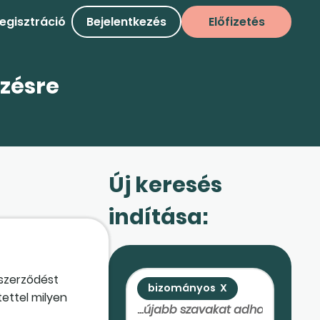
egisztráció
Bejelentkezés
Előfizetés
ezésre
Új keresés
indítása:
 szerződést
bizományos
X
ettel milyen
lla értékben. (A