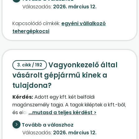
példát is kérek.
Válaszadás:
2026. március 12.
2. Tehergépjármű 1. pont szerinti
költségelszámolása mellett elszámolható-e
Kapcsolódó címkék:
egyéni vállalkozó
személygépkocsira az 500 km-es átalány?
tehergépkocsi
Vagyonkezelő által
3. cikk / 192
vásárolt gépjármű kinek a
tulajdona?
Kérdés:
Adott egy kft. két belföldi
magánszemély tagja. A tagok kiléptek a kft.-ből,
és eladták az üzletrészüket más belföldi
magánszemélyeknek. Létrehoztak egy-egy
Tovább a válaszhoz
(magánvagyon vonatkozásában) bizalmi
Válaszadás:
2026. március 12.
vagyonkezelői jogviszonyt (továbbiakban: BVK),