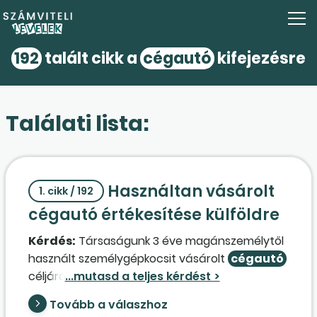
192
talált cikk a
cégautó
kifejezésre
Találati lista:
Használtan vásárolt
1. cikk / 192
cégautó értékesítése külföldre
Kérdés:
Társaságunk 3 éve magánszemélytől
használt személygépkocsit vásárolt
cégautó
céljára. A vásárlás során áfa felszámítására
természetesen nem került sor. A
Tovább a válaszhoz
személygépkocsit
cégautó
ként használtuk.