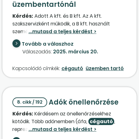
üzembentartónál
Kérdés:
Adott A kft. és B kft. Az A kft.
szakszervizként működik, a B kft. használt
személygépkocsikkal kereskedő cég. Mindkét
cégben több tárgyi eszközként nyilvántartott
Tovább a válaszhoz
személygépkocsi van, mivel karosszériajavítás,
Válaszadás:
2025. március 20.
szervizelés esetén csereautókat biztosítunk
ügyfeleink részére. Az egyik ilyen, A kft.
Kapcsolódó címkék:
cégautó
üzemben tartó
tulajdonában lévő, tárgyi eszközként
nyilvántartott autónkat a B kft. nevére
átírattuk üzembentartóként, ugyanis kötelező
gépjármű-felelősségbiztosítás esetén
Adók önellenőrzése
kedvezőbb a díjtétel, ha flottában kötjük azt
8. cikk / 192
meg. Hol kell megfizetni a
cégautó
adót, a
Kérdés:
Kérdésem az önellenőrzésekhez
tulajdonosnak vagy az üzembentartónak kell
kötődik. Több adónemben (áfa,
cégautó
,
azt bevallania, befizetnie? Az
reprezentáció) is beadtunk 2024-ben előző
üzemanyagköltség hol számolható el?
éveket érintően önellenőrzéseket. Ezen tételek