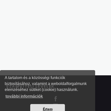
A tartalom és a közösségi funkciók
biztosításához, valamint a weboldalforgalmunk
SZÁMVITELI LEVELEK
elemzéséhez sütiket (cookie) használunk.
további információk
Értem