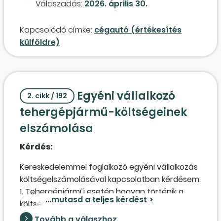
Válaszadás:
2026. április 30.
Mindvégig bevallottuk és megfizettük a
cégautó
adót. Most értékesíteni szeretnénk a
Kapcsolódó címke:
cégautó (értékesítés
személygépkocsit osztrák állampolgár
külföldre)
magánszemély részére. Az értékesítés során
az Áfa-tv. 87. §-ára tekintettel fel kell
számolnunk áfát, vagy nem?
Egyéni vállalkozó
2. cikk / 192
tehergépjármű-költségeinek
elszámolása
Kérdés:
Kereskedelemmel foglalkozó egyéni vállalkozás
költségelszámolásával kapcsolatban kérdésem:
1. Tehergépjármű esetén hogyan történik a
költség elszámolása? Számla alapján, vagy
menetlevél/útnyilvántartás alapján? Ha lehet,
Tovább a válaszhoz