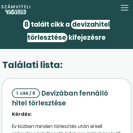
8
talált cikk a
devizahitel
törlesztése
kifejezésre
Találati lista:
Devizában fennálló
1. cikk / 8
hitel törlesztése
Kérdés:
Év közben minden törlesztés után el kell