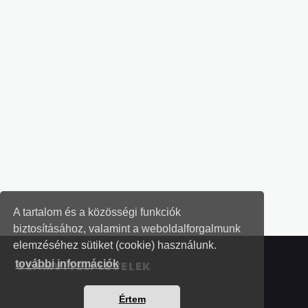
A tartalom és a közösségi funkciók
biztosításához, valamint a weboldalforgalmunk
elemzéséhez sütiket (cookie) használunk.
további információk
SZÁMVITELI LEVELEK
Értem