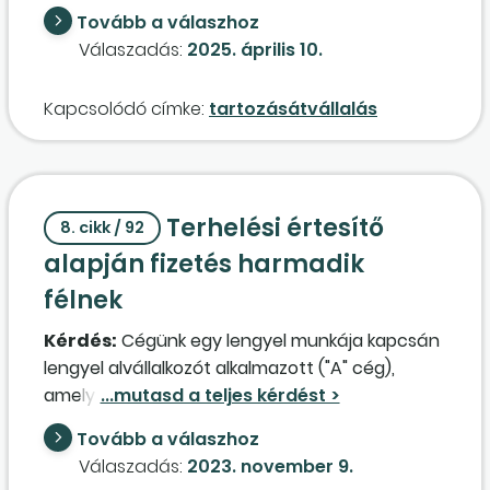
lehet adómentesen használni „A” cégben? Pl.
Tovább a válaszhoz
szállítói kötelezettségek vagy
Válaszadás:
2025. április 10.
adókötelezettség kiegyenlítésére? „B” cég nem
szeretne kölcsönt nyújtani. Milyen egyéb
Kapcsolódó címke:
tartozásátvállalás
lehetőségei vannak adómentesen a pénz
kihelyezésére, és „B” cégnek a gazdasági
tevékenysége során való felhasználására? Ha
ez nem lehetséges, milyen adókötelezettség
Terhelési értesítő
terheli „A” és „B” céget a fenti kötelezettségek
8. cikk / 92
kifizetésekor?
alapján fizetés harmadik
félnek
Kérdés:
Cégünk egy lengyel munkája kapcsán
lengyel alvállalkozót alkalmazott ("A" cég),
amely a kivitelezéshez további alvállalkozót ("B"
cég) bízott meg. Az "A" cég nehéz gazdasági
Tovább a válaszhoz
helyzetbe került, így nem tudta kifizetni az
Válaszadás:
2023. november 9.
alvállalkozóját. A lengyel megrendelőnk a