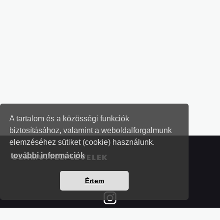
A tartalom és a közösségi funkciók
biztosításához, valamint a weboldalforgalmunk
elemzéséhez sütiket (cookie) használunk.
további információk
SZÁMVITELI LEVELEK
Értem