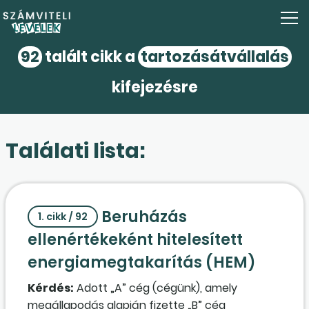
92
talált cikk a
tartozásátvállalás
kifejezésre
Találati lista:
Beruházás
1. cikk / 92
ellenértékeként hitelesített
energiamegtakarítás (HEM)
Kérdés:
Adott „A” cég (cégünk), amely
megállapodás alapján fizette „B” cég