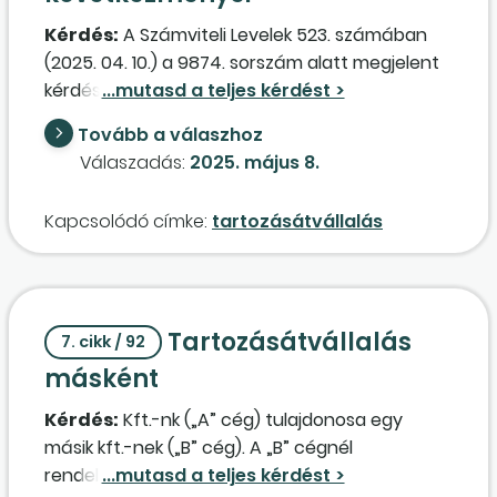
Kérdés:
A Számviteli Levelek 523. számában
(2025. 04. 10.) a 9874. sorszám alatt megjelent
kérdésre adott válaszban leírt lehetőségek
közül, ha a „B” cég kiegyenlíti „A” cég
Tovább a válaszhoz
kötelezettségeit a válaszban leírt módon, a
Válaszadás:
2025. május 8.
Tao-tv. szerint növelő és csökkentő
korrekciókon kívül más teendő nincs? A
Kapcsolódó címke:
tartozásátvállalás
válaszban utaltak arra, hogy a
tartozásátvállalás
következményei a
végleges pénzeszközátadással megegyeznek.
Ez mit jelent pontosan ebben az esetben?
Tartozásátvállalás
7. cikk / 92
másként
Kérdés:
Kft.-nk („A” cég) tulajdonosa egy
másik kft.-nek („B” cég). A „B” cégnél
rendelkezésre álló közel 40 millió forintot fel