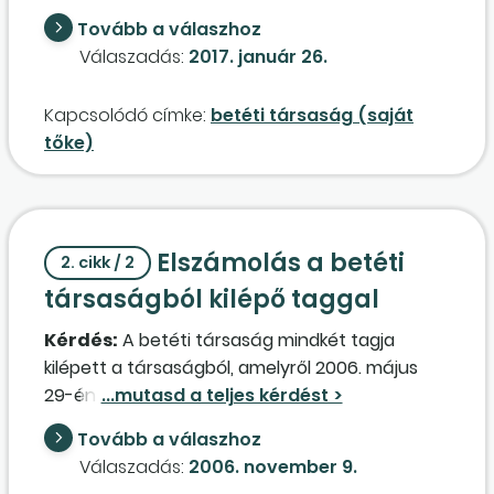
kiállítani, vagy elég a jegyzőkönyv alapján
Tovább a válaszhoz
könyvelni?
Válaszadás:
2017. január 26.
Kapcsolódó címke:
betéti társaság (saját
tőke)
Elszámolás a betéti
2. cikk / 2
társaságból kilépő taggal
Kérdés:
A betéti társaság mindkét tagja
kilépett a társaságból, amelyről 2006. május
29-én kelt taggyűlési határozattal döntöttek,
így az üzletrészüket értékesítették. Az
Tovább a válaszhoz
adásvételi szerződés szerint a tagi betéten
Válaszadás:
2006. november 9.
felül a vételárat piaci értéken állapították meg,