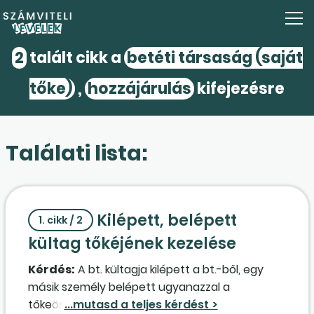
2
talált cikk a
betéti társaság (saját
tőke)
,
hozzájárulás
kifejezésre
Találati lista:
Kilépett, belépett
1. cikk / 2
kültag tőkéjének kezelése
Kérdés:
A bt. kültagja kilépett a bt.-ből, egy
másik személy belépett ugyanazzal a
tőkeösszeggel. Kell-e pénztárbizonylatot