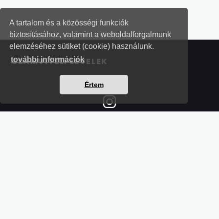
A tartalom és a közösségi funkciók
biztosításához, valamint a weboldalforgalmunk
elemzéséhez sütiket (cookie) használunk.
további információk
SZÁMVITELI LEVELEK
Értem
Részletek a bankkártyás fizetésről
Kérdések és válaszok a bankkártyás fizetésről