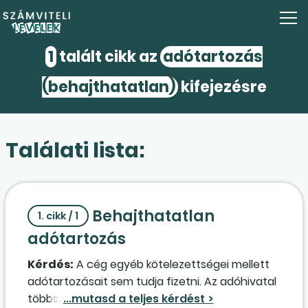
1
talált cikk az
adótartozás
(behajthatatlan)
kifejezésre
Találati lista:
Behajthatatlan
1. cikk / 1
adótartozás
Kérdés:
A cég egyéb kötelezettségei mellett
adótartozásait sem tudja fizetni. Az adóhivatal
többszöri vagyonfelmérés, végrehajtás