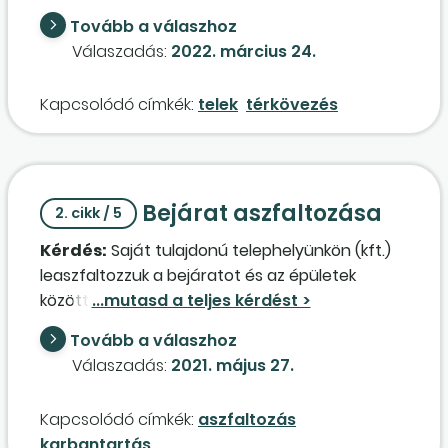
tárolja. Ezt fel is vettük a tárgyieszköz-
Tovább a válaszhoz
nyilvántartásba. Értékcsökkenést nem lehet
Válaszadás:
2022. március 24.
utána elszámolni. A telek felületére vásárolt
nagy méretű andezitkövet (
aszfaltozás
Kapcsolódó címkék:
telek
térkövezés
helyett), amit be is hengerel, hogy ne
süllyedjenek meg a kamionok a földben. Miként
kell ezt a "kövezést" könyvelni az egyéni
vállalkozónál? Rá kell aktiválni a telekre, és akkor
Bejárat aszfaltozása
nincs értékcsökkenés? Vagy ez különálló tárgyi
2. cikk / 5
eszköz? Vagy adott évi költség?
Kérdés:
Saját tulajdonú telephelyünkön (kft.)
leaszfaltozzuk a bejáratot és az épületek
közötti területet. Milyen leírási kulcsot lehet
alkalmazni? Kell-e maradványértéket
Tovább a válaszhoz
feltüntetni?
Válaszadás:
2021. május 27.
Kapcsolódó címkék:
aszfaltozás
karbantartás