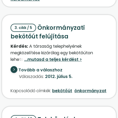
Önkormányzati
3. cikk / 5
bekötőút felújítása
Kérdés:
A társaság telephelyének
megközelítése kizárólag egy bekötőúton
lehetséges, amely az önkormányzat
tulajdonában van. Az önkormányzat pénzzel
Tovább a válaszhoz
nem rendelkezik az út karbantartására,
Válaszadás:
2012. július 5.
felújítására, de hozzájárult ahhoz, hogy a
társaság azt elvégezze. Az útalap tisztítását,
Kapcsolódó címkék:
bekötőút
önkormányzat
szintezését, kátyúzását, bitumenemulziós
kezelését,
aszfaltozás
át külső vállalkozó
végezte. Az adóhivatal ellenőrzése miatt a
számla áfája nem igényelhető vissza, mert a