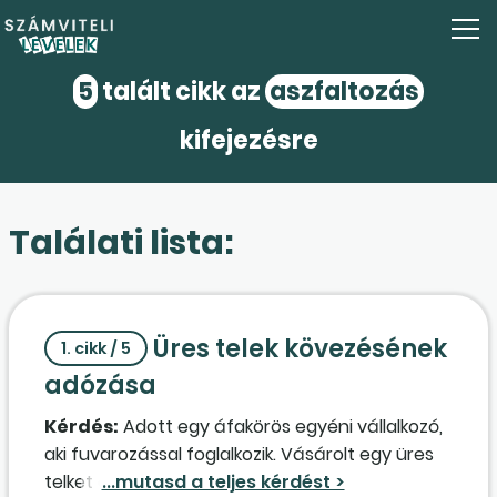
5
talált cikk az
aszfaltozás
kifejezésre
Találati lista:
Üres telek kövezésének
1. cikk / 5
adózása
Kérdés:
Adott egy áfakörös egyéni vállalkozó,
aki fuvarozással foglalkozik. Vásárolt egy üres
telket egy magánszemélytől, ahol a kamionokat