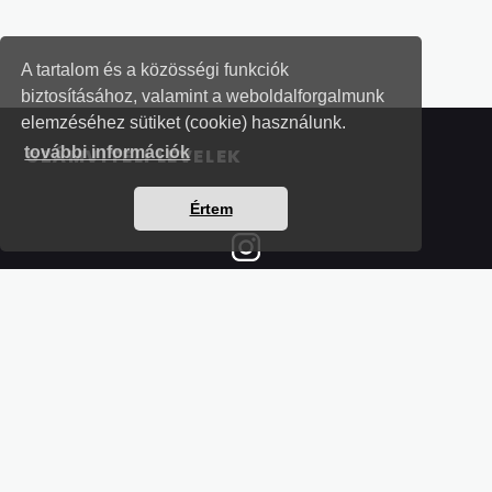
A tartalom és a közösségi funkciók
biztosításához, valamint a weboldalforgalmunk
elemzéséhez sütiket (cookie) használunk.
további információk
SZÁMVITELI LEVELEK
Értem
Részletek a bankkártyás fizetésről
Kérdések és válaszok a bankkártyás fizetésről