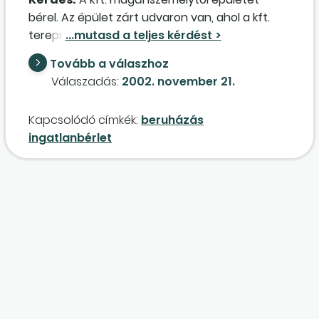
kedvezmény e beruházás után, szintén
bérel. Az épület zárt udvaron van, ahol a kft.
beleértve a telek értékét is?
tereprendezési,
aszfaltozás
i munkákat
végez. Elszámolhatók-e beruházásként? A
Tovább a válaszhoz
használatbavételkor aktiválható-e annak
Válaszadás:
2002. november 21.
ellenére, hogy a bérleti szerződésben csak az
üzlethelyiség szerepel? Mi a helyes megoldás?
Kapcsolódó címkék:
beruházás
ingatlanbérlet