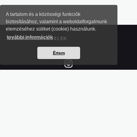
A tartalom és a közösségi funkciók
biztosításához, valamint a weboldalforgalmunk
elemzéséhez sütiket (cookie) használunk.
további információk
SZÁMVITELI LEVELEK
Értem
Részletek a bankkártyás fizetésről
Kérdések és válaszok a bankkártyás fizetésről