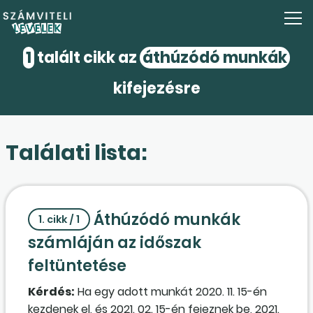
1
talált cikk az
áthúzódó munkák
kifejezésre
Találati lista:
Áthúzódó munkák
1. cikk / 1
számláján az időszak
feltüntetése
Kérdés:
Ha egy adott munkát 2020. 11. 15-én
kezdenek el, és 2021. 02. 15-én fejeznek be, 2021.