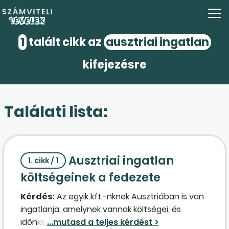
1
talált cikk az
ausztriai ingatlan
kifejezésre
Találati lista:
Ausztriai ingatlan
1. cikk / 1
költségeinek a fedezete
Kérdés:
Az egyik kft.-nknek Ausztriában is van
ingatlanja, amelynek vannak költségei, és
időnként van bevétele. A bevételek nem