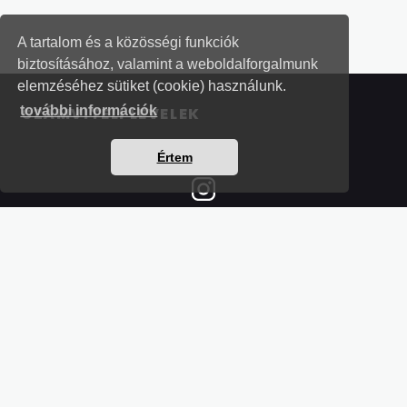
A tartalom és a közösségi funkciók
biztosításához, valamint a weboldalforgalmunk
elemzéséhez sütiket (cookie) használunk.
további információk
SZÁMVITELI LEVELEK
Értem
Részletek a bankkártyás fizetésről
Kérdések és válaszok a bankkártyás fizetésről