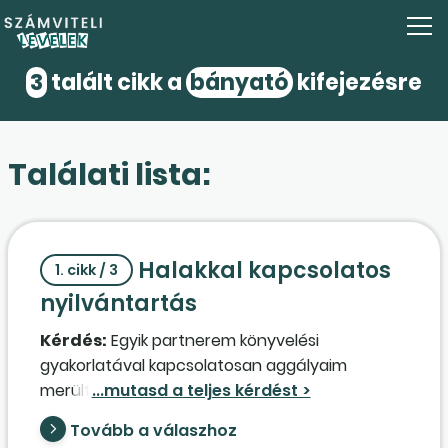
3
talált cikk a
bányató
kifejezésre
Találati lista:
Halakkal kapcsolatos
1. cikk / 3
nyilvántartás
Kérdés:
Egyik partnerem könyvelési
gyakorlatával kapcsolatosan aggályaim
merültek fel. A kft. 2010 óta – többek között –
szabadidős tevékenység keretében
Tovább a válaszhoz
bérhorgásztatással is foglalkozik. A halakat