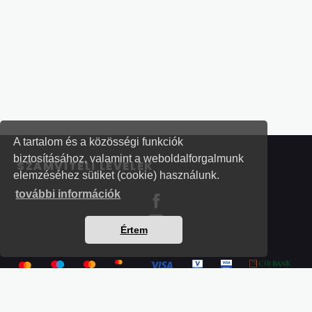
A tartalom és a közösségi funkciók
biztosításához, valamint a weboldalforgalmunk
SZÁMVITELI LEVELEK
elemzéséhez sütiket (cookie) használunk.
további információk
Értem
Részletek a bankkártyás fizetésről
Kérdések és válaszok a bankkártyás fizetésről