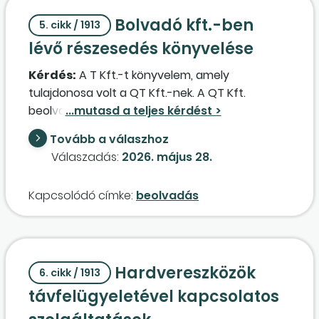
üzemanyagköltségként, igénybe vett
Bolvadó kft.-ben
5. cikk / 1913
szolgáltatásként) vagy egyéb ráfordításként
lévő részesedés könyvelése
elszámolni? A társaság kizárólag áfás
tevékenységet végez.
Kérdés:
A T Kft.-t könyvelem, amely
tulajdonosa volt a QT Kft.-nek. A QT Kft.
beolvadt a QM Zrt.-be. A QT kft.-nek voltak QM
részvényei, amiket a beolvadás után
Tovább a válaszhoz
megkapott a T Kft., a részvényeket jóvá is írták
Válaszadás:
2026. május 28.
a részvényszámlán. Hogyan kell könyvelni a T
Kft. részvényszámláján megjelenő QM
Kapcsolódó címke:
beolvadás
részvényeket?
Hardvereszközök
6. cikk / 1913
távfelügyeletével kapcsolatos