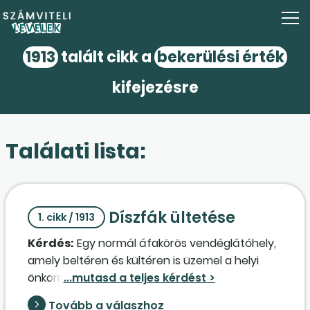
1913
talált cikk a
bekerülési érték
kifejezésre
Találati lista:
Díszfák ültetése
1. cikk / 1913
Kérdés:
Egy normál áfakörös vendéglátóhely,
amely beltéren és kültéren is üzemel a helyi
önkormányzattól bérelt ingatlanon, díszfákat
ültet a kertbe. A díszfák és az ültetési munkák
Tovább a válaszhoz