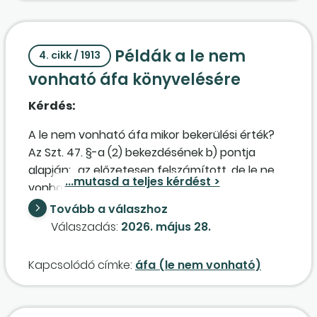
Példák a le nem
4. cikk / 1913
vonható áfa könyvelésére
Kérdés:
A le nem vonható áfa mikor bekerülési érték?
Az Szt. 47. §-a (2) bekezdésének b) pontja
alapján: „az előzetesen felszámított, de le nem
vonható áfa a bekerülési érték részét képezi”. A
47. § (3) bekezdése alapján: „a bekerülési
Tovább a válaszhoz
értéknek nem része a levonható áfa, továbbá
Válaszadás:
2026. május 28.
az Áfa-tv. szerint megosztott előzetesen
felszámított áfa le nem vonható hányada”. (Ez
Kapcsolódó címke:
áfa (le nem vonható)
egyéb ráfordításként kerül elszámolásra.) A
fentiek alapján az alábbi esetek közül melyiket
kell bekerülési értékként (vagy