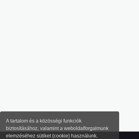
A tartalom és a közösségi funkciók
biztosításához, valamint a weboldalforgalmunk
elemzéséhez sütiket (cookie) használunk.