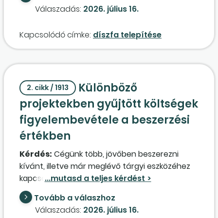
ellenértéke 1 M Ft + áfa. Levonható-e az áfa és
Válaszadás:
2026. július 16.
milyen arányban, ha kizárólag adóköteles
tevékenységet végez a kft.? Az egyéb
Kapcsolódó címke:
díszfa telepítése
építmények közé kell aktiválni az 1 M Ft értékű
fákat, vagy bérelt ingatlanon végzett
beruházásként kell kezelni? Milyen leírási
kulcsot alkalmazhatunk? Megfelelő-e az, ha az
Különböző
adott fatípus várható élettartamát vesszük
2. cikk / 1913
alapul?
projektekben gyűjtött költségek
figyelembevétele a beszerzési
értékben
Kérdés:
Cégünk több, jövőben beszerezni
kívánt, illetve már meglévő tárgyi eszközéhez
kapcsolódóan projekteket hozott létre. Ezekben
a projektekben gyűjtjük azokat a
Tovább a válaszhoz
tevékenységeket órákra lebontva, amelyeket a
Válaszadás:
2026. július 16.
kollégák végeznek, és aminek a vége a