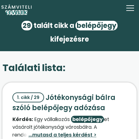
29
talált cikk a
belépőjegy
kifejezésre
Találati lista:
Jótékonysági bálra
1. cikk / 29
szóló belépőjegy adózása
Kérdés:
Egy vállalkozás
belépőjegy
et
vásárolt jótékonysági városbálra. A
rendezvényen az ügyvezető vesz részt.