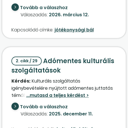
Hogyan kell ezt könyvelni? A jegy díja után a
Tovább a válaszhoz
magánszemély ügyvezető adózik egyéb bér
Válaszadás:
2026. március 12.
jellegű juttatásként, vagy pedig egyes
meghatározott juttatásként a vállalkozást
Kapcsolódó címke:
jótékonysági bál
terheli az adófizetési kötelezettség?
Adómentes kulturális
2. cikk / 29
szolgáltatások
Kérdés:
Kulturális szolgáltatás
igénybevételére nyújtott adómentes juttatás
témában kérem szíves állásfoglalásukat. Az
Szja-tv. előírásában kulturális szolgáltatásnak
Tovább a válaszhoz
tekinthető esemény a színház-, tánc-, cirkusz-
Válaszadás:
2025. december 11.
vagy zeneművészeti előadás, melyek közös
jellemzője, hogy élő szereplősek és kulturális