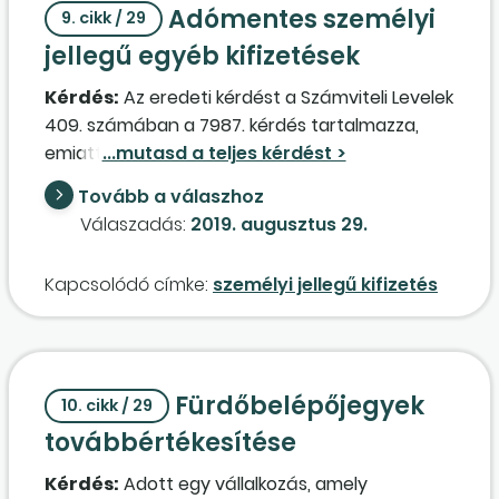
Adómentes személyi
nyertes(ek) részéről adófizetési kötelezettség,
9. cikk / 29
és ha igen, akkor milyen? Befolyásolja-e az
jellegű egyéb kifizetések
adófizetési kötelezettséget az, hogy milyen
Kérdés:
Az eredeti kérdést a Számviteli Levelek
formában jutunk hozzá a jegyekhez (pl. számla
409. számában a 7987. kérdés tartalmazza,
ellenében megvásároljuk, vagy üzleti
emiatt azt itt nem ismételjük meg. Az alábbi
ajándékként kapjuk)?
válasz csak az adómentes személyi jellegű
Tovább a válaszhoz
egyéb kifizetésekre vonatkozik.
Válaszadás:
2019. augusztus 29.
Kapcsolódó címke:
személyi jellegű kifizetés
Fürdőbelépőjegyek
10. cikk / 29
továbbértékesítése
Kérdés:
Adott egy vállalkozás, amely