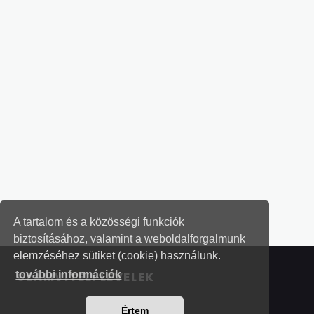
A tartalom és a közösségi funkciók
biztosításához, valamint a weboldalforgalmunk
elemzéséhez sütiket (cookie) használunk.
további információk
SZÁMVITELI LEVELEK
Értem