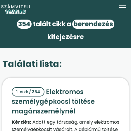
354
talált cikk a
berendezés
kifejezésre
Találati lista:
Elektromos
1. cikk / 354
személygépkocsi töltése
magánszemélynél
Kérdés:
Adott egy társaság, amely elektromos
személygépkocsit vásárolt. A gépjármű töltése