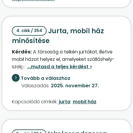
Jurta, mobil ház
4. cikk / 354
minősítése
Kérdés:
A társaság a telkén jurtákat, illetve
mobil házat helyez el, amelyeket szálláshely-
szolgáltatás, illetve bérbeadás útján kíván
hasznosítani. A jurtához nincs szükség
Tovább a válaszhoz
földmunkára. Készítünk egy talajcsavarokon
Válaszadás:
2025. november 27.
álló hőszigetelt alapot, amelyet aztán tetszés
szerint burkolhatunk hajópadlóval vagy
Kapcsolódó címkék:
jurta
mobil ház
szőnyegpadlóval. A jurták szerkezete fából
készül, hőszigetelt burkolattal. A jurták
felszereltsége egy apartmannal egyezik. A
mobil házak kerekes alapzattal rendelkeznek,