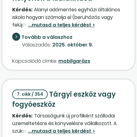
képzés díjának egy részét megtérítse a
Kérdés:
Alanyi adómentes egyházi általános
dolgozó felé? Ilyen esetben a könyvelésben az
iskola hogyan számolja el (beruházás vagy
egyéb személyi jellegű kifizetések között kell
felújítás?) a fenntartó által rendelkezésre
megjeleníteni?
bocsátott, az iskola által használt területen:
Tovább a válaszhoz
– 2 db mobil garázs áthelyezését, a vállalkozási
Válaszadás:
2025. október 9.
szerződés alapján a vállalkozó a garázs
helyének a kialakítását vállalta és végezte el?
Kapcsolódó címke:
mobilgarázs
– A kerékpártároló kialakítását is ő végezte el.
Tárgyi eszköz vagy
7. cikk / 354
fogyóeszköz
Kérdés:
Társaságunk új profilként szállodai
üzemeltetésre és könyvelésre vállalkozott. A
szükséges felszerelések, kellékek függvényében