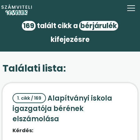
169
talált cikk a
bérjárulék
kifejezésre
Találati lista:
Alapítványi iskola
1. cikk / 169
igazgatója bérének
elszámolása
Kérdés: