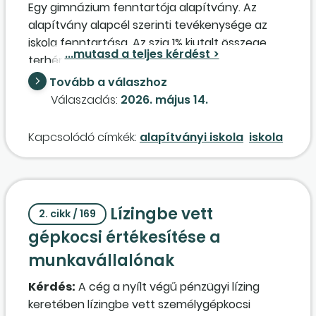
Egy gimnázium fenntartója alapítvány. Az
alapítvány alapcél szerinti tevékenysége az
iskola fenntartása. Az szja 1% kiutalt összege
terhére – működési költségként (25%, max. 25 M
Ft-ig) – elszámolható az igazgató részére
Tovább a válaszhoz
kifizetett munkabér?
Válaszadás:
2026. május 14.
Kapcsolódó címkék:
alapítványi iskola
iskola
Lízingbe vett
2. cikk / 169
gépkocsi értékesítése a
munkavállalónak
Kérdés:
A cég a nyílt végű pénzügyi lízing
keretében lízingbe vett személygépkocsi