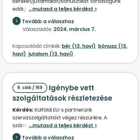
béreket/jutalmakat/bónuszokat társaságunk
eddig úgy könyvelte, hogy tartozik a
bérköltség/
bérjárulék
és követel a passzív
Tovább a válaszhoz
időbeli elhatárolás (T54-56 K48). 2023. 01. 01-től
Válaszadás:
2024. március 7.
a társaság kivás lett, így nincs kapcsolódó
bérjárulék
, amit elhatároljunk. Viszont mi a
Kapcsolódó címkék:
bér (13. havi)
bónusz (13.
helyzet a 13. havi bérek/jutalmak/bónuszok
havi)
jutalom (13. havi)
alapján fizetendő kivával? Azt is el kell
határolni?
Igénybe vett
9. cikk / 169
szolgáltatások részletezése
Kérdés:
Külföldi EU-s partnerünk
szervizszolgáltatást végez részünkre. A
számlában részletesen felsorolva, külön-külön
részletezve a partnernél felmerült költségek:
Tovább a válaszhoz