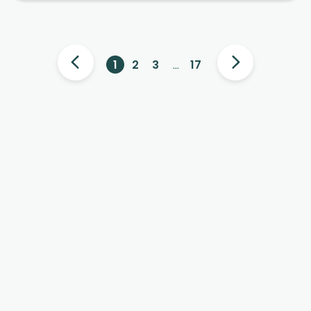
intézménynek?
1
2
3
…
17