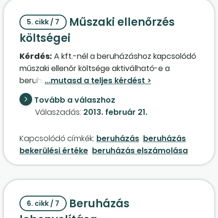
Műszaki ellenőrzés
5. cikk / 7
költségei
Kérdés:
A kft.-nél a beruházáshoz kapcsolódó
műszaki ellenőr költsége aktiválható-e a
beruházásra?
Tovább a válaszhoz
Válaszadás:
2013. február 21.
Kapcsolódó címkék:
beruházás
beruházás
bekerülési értéke
beruházás elszámolása
Beruházás
6. cikk / 7