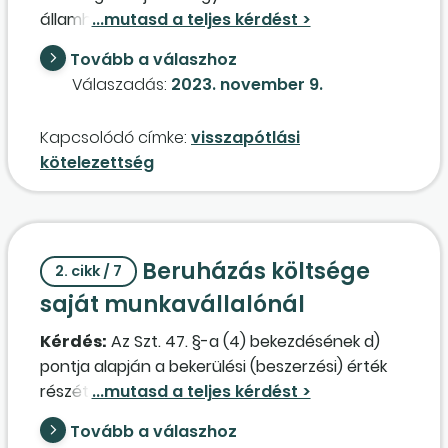
államháztartáson kívülre. Visszapótlási
kötelezettséget írtunk elő. A vagyonkezelő
Tovább a válaszhoz
beruházást hajtott végre. Ha térítésmentesen
Válaszadás:
2023. november 9.
átadja, akkor áfafizetési kötelezettség merül
fel, mivel a beruházás során a vagyonkezelő
Kapcsolódó címke:
visszapótlási
visszaigényelte az áfát. Megteheti-e a
kötelezettség
vagyonkezelő, hogy nem adja át az
önkormányzatnak a beruházás értékét az
aktiválást követően térítésmentesen? Ha nem
adja át térítésmentesen, akkor lehet-e
Beruházás költsége
csökkenteni a vagyonkezelő visszapótlási
2. cikk / 7
kötelezettségét?
saját munkavállalónál
Kérdés:
Az Szt. 47. §-a (4) bekezdésének d)
pontja alapján a bekerülési (beszerzési) érték
részét képezik a beruházástervezés, a
beruházás-előkészítés, a
Tovább a válaszhoz
beruházáslebonyolítás díjai, közvetlen