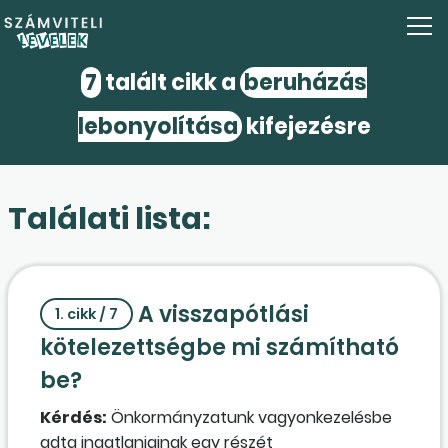
7
talált cikk a
beruházás
lebonyolítása
kifejezésre
Találati lista:
A visszapótlási
1. cikk / 7
kötelezettségbe mi számítható
be?
Kérdés:
Önkormányzatunk vagyonkezelésbe
adta ingatlanjainak egy részét