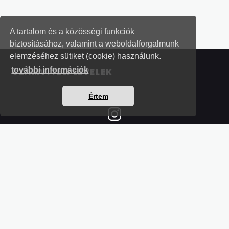
A tartalom és a közösségi funkciók
biztosításához, valamint a weboldalforgalmunk
elemzéséhez sütiket (cookie) használunk.
további információk
SZÁMVITELI LEVELEK
Értem
Részletek a bankkártyás fizetésről
Kérdések és válaszok a bankkártyás fizetésről