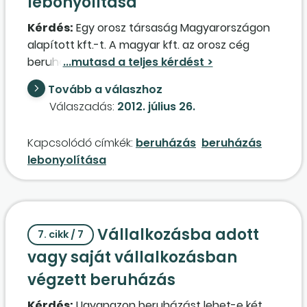
lebonyolítása
Kérdés:
Egy orosz társaság Magyarországon
alapított kft.-t. A magyar kft. az orosz cég
beruházásainak lebonyolítója lesz. Az orosz cég
által felvett kölcsönt a német bank a magyar
Tovább a válaszhoz
kft.-nek utalja. A magyar kft. az orosz
Válaszadás:
2012. július 26.
beruházással kapcsolatos megrendeléseket
intézi, és utalja a felvett kölcsönből a számlák
Kapcsolódó címkék:
beruházás
beruházás
ellenértékét. Ezen "lebonyolítói"
lebonyolítása
tevékenységéért az orosz anyavállalat
jutalékot fizet. Helyes-e, ha a magyar cég a
felvett kölcsönt és az ebből kifizetett
összegeket egy elszámolási számlán könyveli?
Vállalkozásba adott
Az orosz cég részére számlázott jutalék
7. cikk / 7
áfaköteles?
vagy saját vállalkozásban
végzett beruházás
Kérdés:
Ugyanazon beruházást lehet-e két