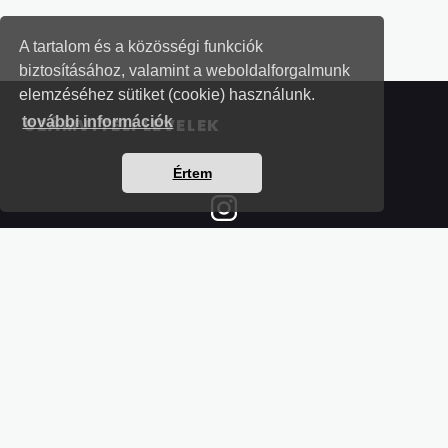
A tartalom és a közösségi funkciók
biztosításához, valamint a weboldalforgalmunk
elemzéséhez sütiket (cookie) használunk.
további információk
SZÁMVITELI LEVELEK
Értem
Részletek a bankkártyás fizetésről
Kérdések és válaszok a bankkártyás fizetésről