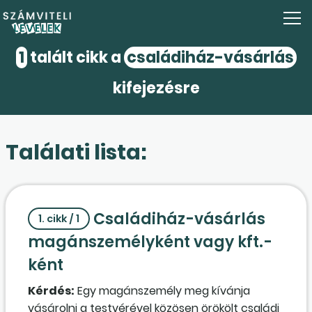
1
talált cikk a
családiház-vásárlás
kifejezésre
Találati lista:
Családiház-vásárlás
1. cikk / 1
magánszemélyként vagy kft.-
ként
Kérdés:
Egy magánszemély meg kívánja
vásárolni a testvérével közösen örökölt családi