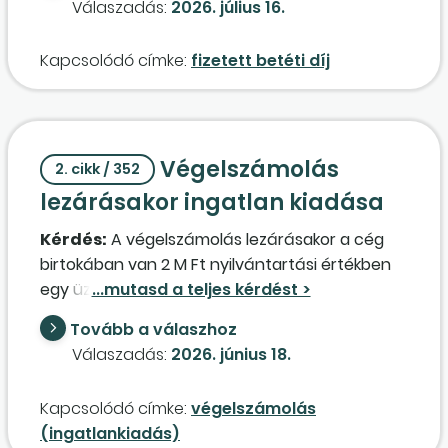
Válaszadás:
2026. július 16.
egyáltalán nem kerül visszaváltásra?
Kapcsolódó címke:
fizetett betéti díj
Végelszámolás
2. cikk / 352
lezárásakor ingatlan kiadása
Kérdés:
A végelszámolás lezárásakor a cég
birtokában van 2 M Ft nyilvántartási értékben
egy üzlethelyiség, amelyet a cég 1999-ben
vásárolt. Jelenleg az ingatlan piaci értéke 40 M
Tovább a válaszhoz
Ft. Az ingatlant a tulajdonos
Válaszadás:
2026. június 18.
vagyonfelosztáskor kívánja saját magának
kiadni.
Kapcsolódó címke:
végelszámolás
1. A kiadott ingatlan értéke vállalkozásból kivont
(ingatlankiadás)
jövedelemnek számít. Milyen értéket kell alapul