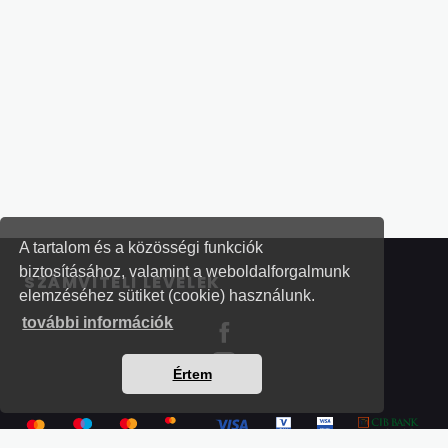
rendelkezésre fog állni a kapcsolódó
kormányrendelet szerinti igazolás.
Van még a leírtakon túl valamilyen
kötelezettségünk, hogy megfeleljünk az
igénybevétel feltételeinek?
A tartalom és a közösségi funkciók
biztosításához, valamint a weboldalforgalmunk
SZÁMVITELI LEVELEK
elemzéséhez sütiket (cookie) használunk.
további információk
Értem