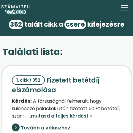
352
talált cikk a
csere
kifejezésre
Találati lista:
Fizetett betétdíj
1. cikk / 352
elszámolása
Kérdés:
A társaságnál felmerült, hogy
különböző palackok után fizetett 50 Ft betétdíj
számviteli elszámolása miként történik
beszerzéskor és visszaváltáskor, továbbá, ha a
Tovább a válaszhoz
beszerzett termékkel fizetett betétdíj