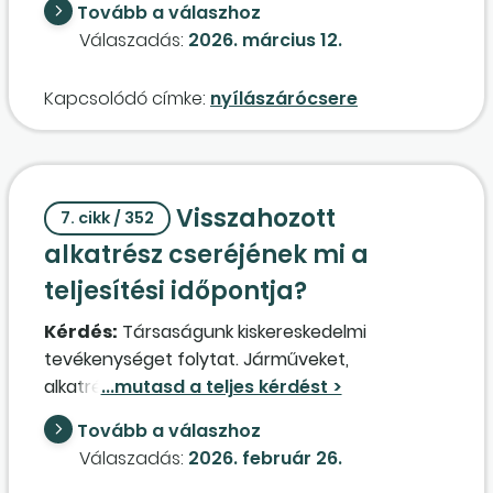
Tovább a válaszhoz
szerepel, melyből három darabnak még van
Válaszadás:
2026. március 12.
nettó értéke, négy darabnak már nincs. A
leírtak figyelembevételével megsért-e a kft.
Kapcsolódó címke:
nyílászárócsere
bármilyen számviteli előírást azzal, hogy az
adott évi leltárban több mobiltelefon van, mint
ahány munkavállaló dolgozik a társaságban?
Visszahozott
7. cikk / 352
alkatrész cseréjének mi a
teljesítési időpontja?
Kérdés:
Társaságunk kiskereskedelmi
tevékenységet folytat. Járműveket,
alkatrészeket értékesít, és gépjárműjavítási
szolgáltatást nyújt. A kérdéseim számlázással
Tovább a válaszhoz
kapcsolatosak:
Válaszadás:
2026. február 26.
1. Ha az ügyfélnek a 12. hóban kiállítottunk egy