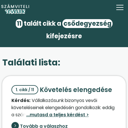
11
talált cikk a
csődegyezség
kifejezésre
Találati lista:
Követelés elengedése
1. cikk / 11
Kérdés:
Vállalkozásunk bizonyos vevői
követeléseinek elengedésén gondolkozik: eddig
a számviteli politikában meghatározottak
szerint számoltunk vevőértékvesztést,
Tovább a válaszhoz