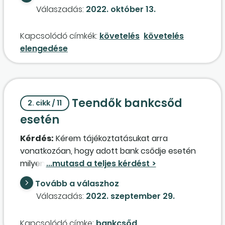
azonban előfordulnak olyan esetek, amikor (a
Válaszadás:
2022. október 13.
törvényben nevesített eseteken felül) úgy
döntene cégünk, hogy elengedne bizonyos
Kapcsolódó címkék:
követelés
követelés
vevőköveteléseket, így nem értékvesztést
elengedése
képeznénk rájuk. Az elengedéshez nem kell
megállapodás, egyoldalú nyilatkozat is elég? Ha
az elengedéssel élnénk, milyen adóhatásra
kellene számolnunk?
Teendők bankcsőd
2. cikk / 11
esetén
Kérdés:
Kérem tájékoztatásukat arra
vonatkozóan, hogy adott bank csődje esetén
milyen kontírozási lépések szükségesek a meg
nem térített és a megtérített rész
Tovább a válaszhoz
vonatkozásában!
Válaszadás:
2022. szeptember 29.
Kapcsolódó címke:
bankcsőd