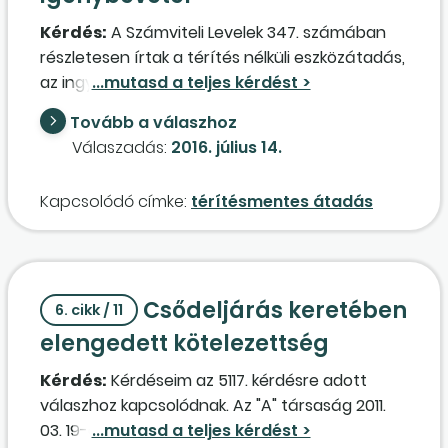
helyzetét.
Kérdés:
A Számviteli Levelek 347. számában
részletesen írtak a térítés nélküli eszközátadás,
az ingyenes szolgáltatásnyújtás 2016. január 1-
jétől megváltozott előírásairól. Kérem, hogy
Tovább a válaszhoz
mutassák be azt is, mennyiben változtak a
Válaszadás:
2016. július 14.
térítés nélküli átvétel, a térítés nélküli
szolgáltatás-igénybevétel szabályai!
Kapcsolódó címke:
térítésmentes átadás
Csődeljárás keretében
6. cikk / 11
elengedett kötelezettség
Kérdés:
Kérdéseim az 5117. kérdésre adott
válaszhoz kapcsolódnak. Az "A" társaság 2011.
03. 19-én értesített, hogy a
csődegyezség
et