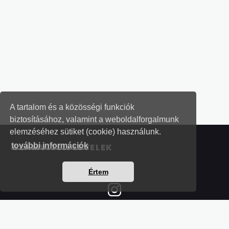
A tartalom és a közösségi funkciók
biztosításához, valamint a weboldalforgalmunk
elemzéséhez sütiket (cookie) használunk.
további információk
SZÁMVITELI LEVELEK
Értem