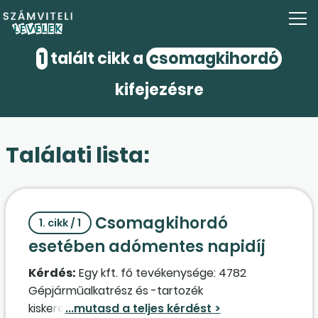
1
talált cikk a
csomagkihordó
kifejezésre
Találati lista:
Csomagkihordó
1. cikk / 1
esetében adómentes napidíj
Kérdés:
Egy kft. fő tevékenysége: 4782
Gépjárműalkatrész és -tartozék
kiskereskedelme (tehát a kiszállítás nem a fő