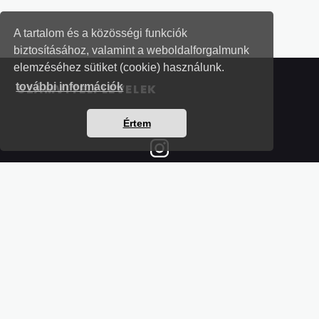
A tartalom és a közösségi funkciók
biztosításához, valamint a weboldalforgalmunk
elemzéséhez sütiket (cookie) használunk.
további információk
SZÁMVITELI LEVELEK
Értem
Részletek a bankkártyás fizetésről
Kérdések és válaszok a bankkártyás fizetésről