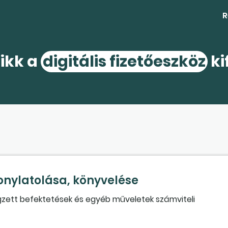
R
cikk a
digitális fizetőeszköz
ki
zonylatolása, könyvelése
gzett befektetések és egyéb műveletek számviteli