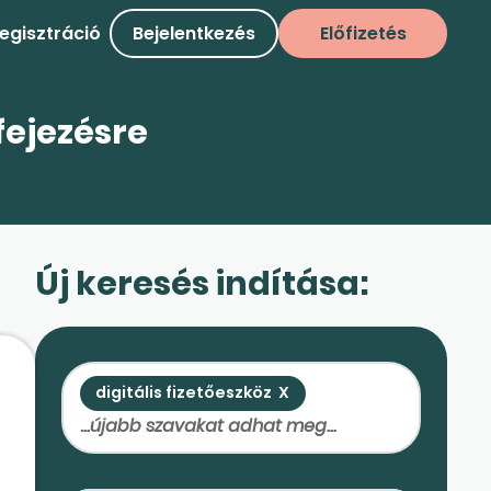
egisztráció
Bejelentkezés
Előfizetés
fejezésre
Új keresés indítása:
digitális fizetőeszköz
X