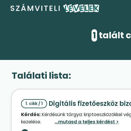
1
talált 
Találati lista:
Digitális fizetőeszköz bi
1. cikk / 1
Kérdés:
Kérdésünk tárgya: kriptoeszközökkel vé
kezelése.