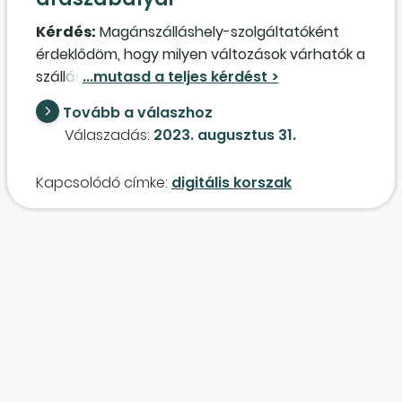
Kérdés:
Magánszálláshely-szolgáltatóként
érdeklődöm, hogy milyen változások várhatók a
szálláshely-szolgáltatás áfaszabályozásában,
figyelemmel az Európai Bizottság e téren tett
Tovább a válaszhoz
ajánlásaira?
Válaszadás:
2023. augusztus 31.
Kapcsolódó címke:
digitális korszak