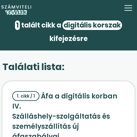
1
talált cikk a
digitális korszak
kifejezésre
Találati lista:
Áfa a digitális korban
1. cikk / 1
IV.
Szálláshely-szolgáltatás és
személyszállítás új
áfaszabályai