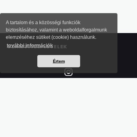
A tartalom és a közösségi funkciók
biztosításához, valamint a weboldalforgalmunk
elemzéséhez sütiket (cookie) használunk.
további információk
SZÁMVITELI LEVELEK
Értem
Részletek a bankkártyás fizetésről
Kérdések és válaszok a bankkártyás fizetésről