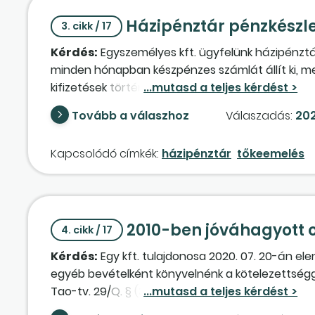
Házipénztár pénzkészl
3. cikk / 17
Kérdés:
Egyszemélyes kft. ügyfelünk házipénztárá
minden hónapban készpénzes számlát állít ki, mel
kifizetések történnek (munkabér, egyéb költségek
döntött, hogy törzstőkét emel, de ennek értékét
Tovább a válaszhoz
Válaszadás:
202
ott van a pénz. Ügyvéddel ezt meg is oldották,
a könyvelő dolga megoldani a problémát. Lenne 
Kapcsolódó címkék:
házipénztár
tőkeemelés
kölcsönt venne fel a cégtől, amelyet a házipénztár
K 479. Könyvelnénk 2021. 12. 22-én a törzstőkeemel
osztalékot állapítanánk meg, mivel az eredmény
vett fel: T 413 – K 479. Mivel van előírt tartozás
2010-ben jóváhagyott 
tartozása. Évek múlva leszállítaná a jegyzett tőkét 
4. cikk / 17
szerint ez jó megoldás lenne? Ha esetleg van j
Kérdés:
Egy kft. tulajdonosa 2020. 07. 20-án el
kicsit bajban vagyok.
egyéb bevételként könyvelnénk a kötelezettségg
Tao-tv. 29/Q. § (3) bekezdés szerinti adóalap-c
ugyanis átbillentené negatívba, ezért nem felt