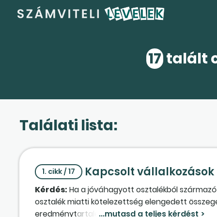
17
talált 
Találati lista:
Kapcsolt vállalkozások 
1. cikk / 17
Kérdés:
Ha a jóváhagyott osztalékból származó 
osztalék miatti kötelezettség elengedett összeg
eredménytartalék növekedéseként kell kimutatni