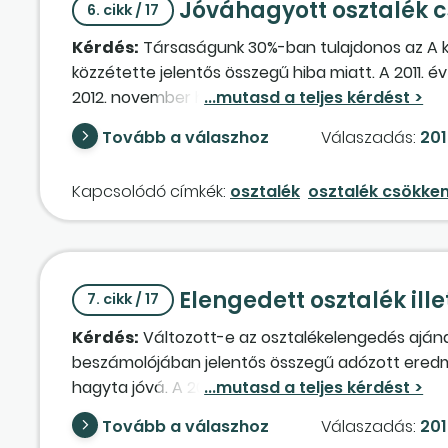
Jóváhagyott osztalék 
6. cikk / 17
Kérdés:
Társaságunk 30%-ban tulajdonos az A kf
közzétette jelentős összegű hiba miatt. A 2011. év
2012. november hónapban az önellenőrzés miatt c
osztalékcsökkentést?
Tovább a válaszhoz
Válaszadás:
2013
Kapcsolódó címkék:
osztalék
osztalék csökke
Elengedett osztalék ill
7. cikk / 17
Kérdés:
Változott-e az osztalékelengedés ajándék
beszámolójában jelentős összegű adózott eredmény
hagyta jóvá. A 2012. októberi önellenőrzés hatásá
korlát miatt már nem lehetséges a teljes 25 millió f
Tovább a válaszhoz
Válaszadás:
201
osztalékot a tulajdonosok eddig nem vették fel. H