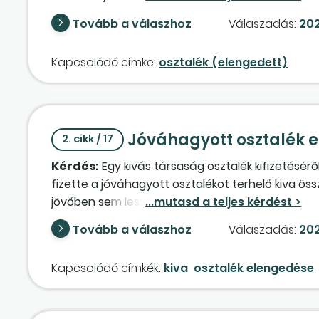
vagy a pénzügyi műveletek egyéb ráfordítására ke
Tovább a válaszhoz
Válaszadás:
202
a pénzügyi műveletek bevételei között szerepel.)
Kapcsolódó címke:
osztalék (elengedett)
Jóváhagyott osztalék e
2. cikk / 17
Kérdés:
Egy kivás társaság osztalék kifizetésér
fizette a jóváhagyott osztalékot terhelő kiva ös
jövőben sem lesz lehetősége az osztalékot kifiz
kivatörvényben nem lelhető fel erre vonatkozó r
Tovább a válaszhoz
Válaszadás:
202
osztalék. Lehetséges, hogy az osztalék elengedé
semmilyen formában visszakapni a társaság?
Kapcsolódó címkék:
kiva
osztalék elengedése