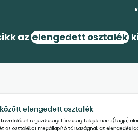
R
cikk az
elengedett osztalék
k
között elengedett osztalék
követelését a gazdasági társaság tulajdonosa (tagja) elen
ét az osztalékot megállapító társaságnak az elengedés id
a. Az elengedett osztalékot a tulajdonos társaságnál egy