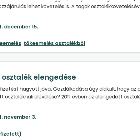
hozzájárulás lehet követelés is. A tagok osztalékkövetelésév
n adóvonzata van? Az eddig megjelent válaszok az elő­leg-,
kapporttal kapcsolatos kérdésre az APEH-től azt a választ 
1. december 15.
övetelésként kell kezelni. Én a válaszokkal nem értek egyet. 
keemelés
tőkeemelés osztalékból
osztalék elengedése
izetést hagyott jóvá. Gazdálkodása úgy alakult, hogy az 
tett osztaléknak elévülése? 2011. évben az elengedett oszta
keletkezik a társaságnak? Amennyiben a tagok elengedik az o
esetén csak osztalékként lehetne kifizetni. Megszűnés es
1. november 3.
edelmet kifizetni, mert nem tudják a jövedelem utáni adókat,
fizetett)