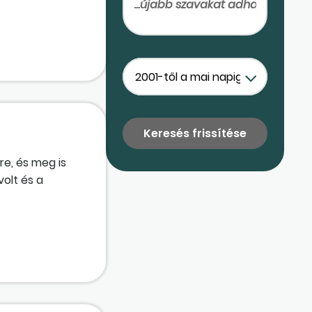
ztalék előírása
re, és meg is
volt és a
nban a
lengedett
 tudja