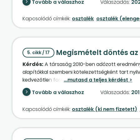
Tovább a válaszhoz
Válaszadás:
202
mégis élnénk a csökkentéssel, továbbvihető len
Kapcsolódó címkék:
osztalék
osztalék (elenge
Megismételt döntés az o
5. cikk / 17
Kérdés:
A társaság 2010-ben adózott eredménye é
alapítókkal szembeni kötelezettségként tart nyilv
kedvezőtlen fordulat következett be, amely miat
tekinthető-e, ha a társaság tulajdonosai a koráb
Tovább a válaszhoz
Válaszadás:
201
módosítanák, hogy mégsem kerül sor a korábbi dö
eredménytartalékba helyeznék?
Kapcsolódó címkék:
osztalék (ki nem fizetett)