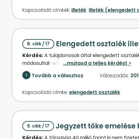
előírjuk rendkívüli bevételként? Ezzel növelni kel
Kapcsolódó címkék:
illeték
illeték (elengedett 
összeg után?
Elengedett osztalék ill
8. cikk / 17
Kérdés:
A tulajdonosok által elengedett osztalék
módosultak-e?
Tovább a válaszhoz
Válaszadás:
201
Kapcsolódó címke:
elengedett osztalék
Jegyzett tőke emelése k
9. cikk / 17
Kérdés:
A társaság 40 millió forint ki nem fize