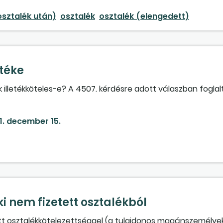
l a társaságiadó-alapot? Kell-e illetéket fizetni a kényszer
osztalék után)
osztalék
osztalék (elengedett)
etéke
 illetékköteles-e? A 4507. kérdésre adott válaszban foglal
1. december 15.
i nem fizetett osztalékból
tett osztalékkötelezettséggel (a tulajdonos magánszemélye