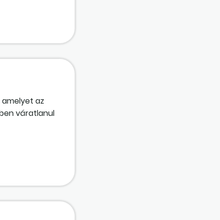
, amelyet az
ében váratlanul
ny. Jogszerűnek
yűlésen úgy