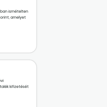
pban ismételten
forint, amelyet
l könyvelnie az
vi
alék kifizetését
ztalékfizetési
eni kell. Az
ökkentésével