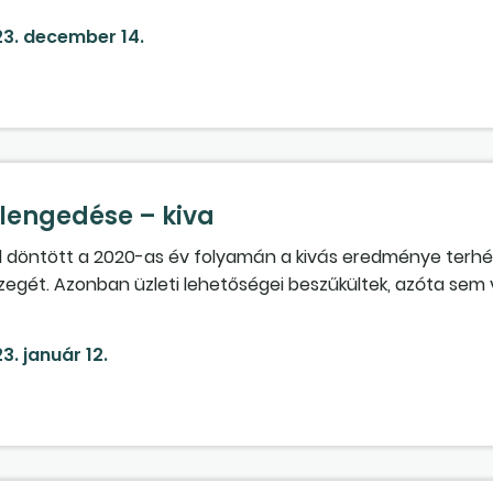
ll könyvelni? (A kérdés azért merült fel, mert a kapott os
3. december 14.
lengedése – kiva
ől döntött a 2020-as év folyamán a kivás eredménye terhé
szegét. Azonban üzleti lehetőségei beszűkültek, azóta sem 
etni. Felmerült az osztalék elengedésének lehetősége. Azo
endelkezés, a csökkentő tételek között nem szerepel az e
3. január 12.
se esetén a már megfizetett kiva összege elvész, azt nem