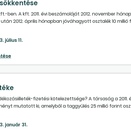
csökkentése
t.-ben. A kft. 2011. évi beszámolóját 2012. november hóna
 után 2012. április hónapban jóváhagyott osztalék 10 millió 
sökkentettek 5 millió forintra. Társaságunknak hogyan kel
. július 11.
ntése
etéke
ozásiilleték-fizetési kötelezettsége? A társaság a 2011. é
t mutatott ki, amelyből a taggyűlés 25 millió forint oszt
ra a 2011. évi adózott eredmény jelentősen csökkent. Az os
orintot osztalékként kifizetni, azt 3 millió forinttal csökkent
3. január 31.
elyesen járunk el, ha a 3 millió forintot a kötelezettség cs