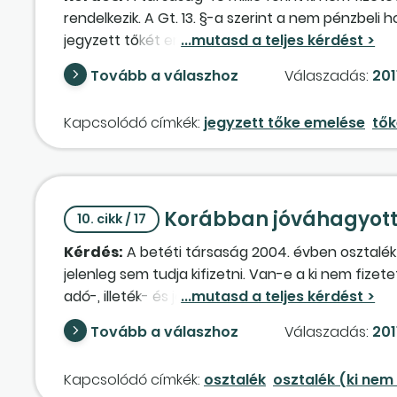
rendelkezik. A Gt. 13. §-a szerint a nem pénzbeli 
jegyzett tőkét emelni? Ha igen, akkor ennek milye
kölcsönkövetelés apportjáról szóltak. Az osztalé
Tovább a válaszhoz
Válaszadás:
201
lehet, de előtte le kell adózni, vagy elengedett k
véleménye?
Kapcsolódó címkék:
jegyzett tőke emelése
tő
Korábban jóváhagyott 
10. cikk / 17
Kérdés:
A betéti társaság 2004. évben osztalékf
jelenleg sem tudja kifizetni. Van-e a ki nem fize
adó-, illeték- és járulékfizetési kötelezettsége 
visszakerül a saját tőkébe, amit végelszámolás 
Tovább a válaszhoz
Válaszadás:
201
az osztalékot, illetve a vállalkozásból kivont jöv
megfizetni. Van-e más megoldás?
Kapcsolódó címkék:
osztalék
osztalék (ki nem 