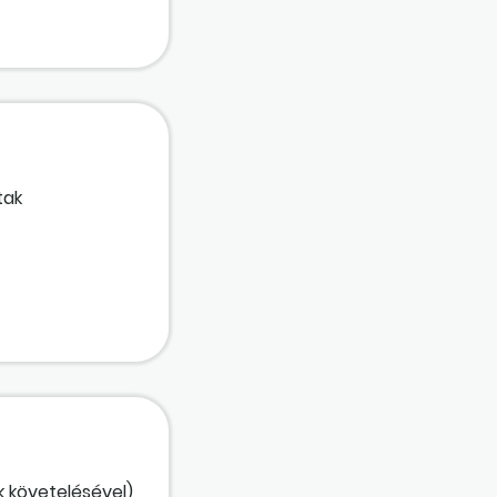
űen elengedett
tak
k követelésével)