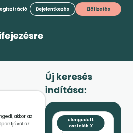
egisztráció
Bejelentkezés
Előfizetés
ifejezésre
Új keresés
indítása:
gedi, akkor az
elengedett
őpontjával az
osztalék
X
éb ráfordításra