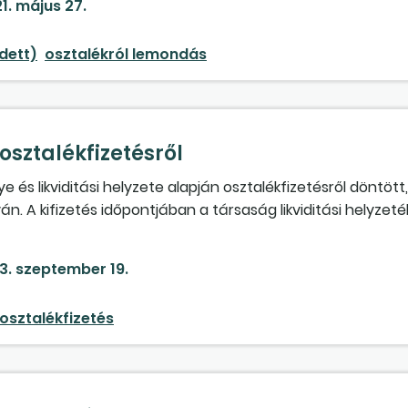
1. május 27.
ne elhatárolt veszteségként a negatív adóalap?
dett)
osztalékról lemondás
sztalékfizetésről
s likviditási helyzete alapján osztalékfizetésről döntött
án. A kifizetés időpontjában a társaság likviditási helyzet
t az osztalék kifizetésére a belátható jövőben nincs remé
bi – osztalékfizetésről szóló – döntésüket egy újabb tagg
3. szeptember 19.
ntés végrehajtására, azzal, hogy az előírt osztalékot az
osztalékfizetés