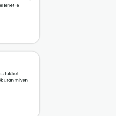
el lehet-e
 illetve a
kaptam, hogy
Mi az Önök
osztalékot
lék után milyen
sztalékot, az
etén nem tudnák
 járulékokat