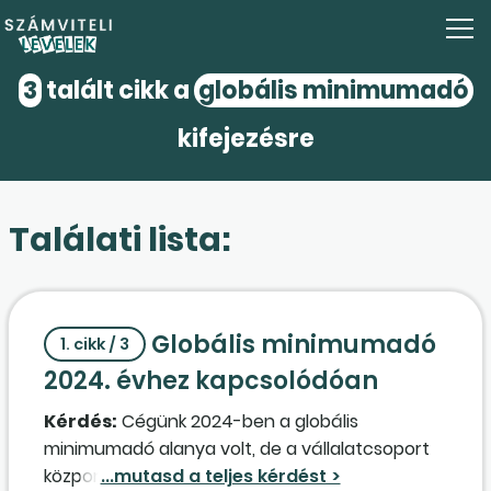
3
talált cikk a
globális minimumadó
kifejezésre
Találati lista:
Globális minimumadó
1. cikk / 3
2024. évhez kapcsolódóan
Kérdés:
Cégünk 2024-ben a globális
minimumadó alanya volt, de a vállalatcsoport
központiadó-csoportjától azt az információt