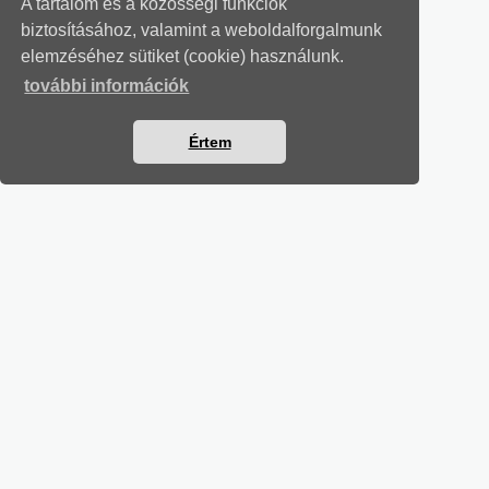
A tartalom és a közösségi funkciók
biztosításához, valamint a weboldalforgalmunk
elemzéséhez sütiket (cookie) használunk.
további információk
Értem
SZÁMVITELI LEVELEK