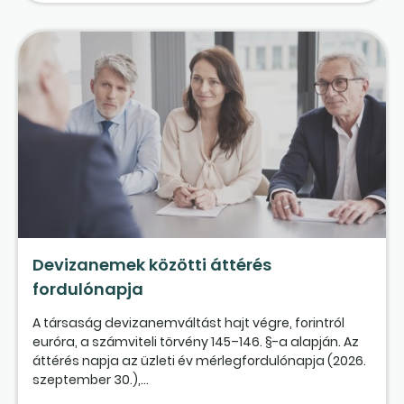
Devizanemek közötti áttérés
fordulónapja
A társaság devizanemváltást hajt végre, forintról
euróra, a számviteli törvény 145–146. §-a alapján. Az
áttérés napja az üzleti év mérlegfordulónapja (2026.
szeptember 30.),...