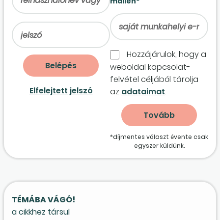
mailen*
Hozzájárulok, hogy a
weboldal kapcso­lat­
felvétel céljából tárolja
Elfelejtett jelszó
az
adataimat
.
*díjmentes választ évente csak
egyszer küldünk.
TÉMÁBA VÁGÓ!
a cikkhez társul