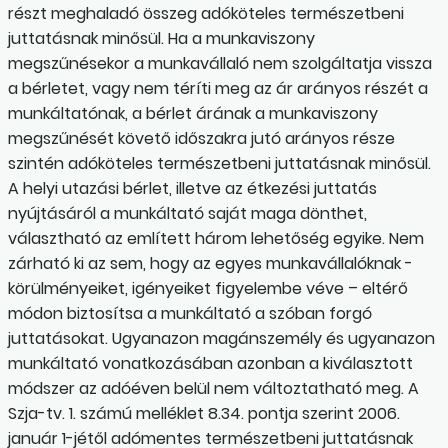
részt meghaladó összeg adóköteles természetbeni
juttatásnak minősül. Ha a munkaviszony
megszűnésekor a munkavállaló nem szolgáltatja vissza
a bérletet, vagy nem téríti meg az ár arányos részét a
munkáltatónak, a bérlet árának a munkaviszony
megszűnését követő időszakra jutó arányos része
szintén adóköteles természetbeni juttatásnak minősül.
A helyi utazási bérlet, illetve az étkezési juttatás
nyújtásáról a munkáltató saját maga dönthet,
választható az említett három lehetőség egyike. Nem
zárható ki az sem, hogy az egyes munkavállalóknak -
körülményeiket, igényeiket figyelembe véve – eltérő
módon biztosítsa a munkáltató a szóban forgó
juttatásokat. Ugyanazon magánszemély és ugyanazon
munkáltató vonatkozásában azonban a kiválasztott
módszer az adóéven belül nem változtatható meg. A
Szja-tv. 1. számú melléklet 8.34. pontja szerint 2006.
január 1-jétől adómentes természetbeni juttatásnak