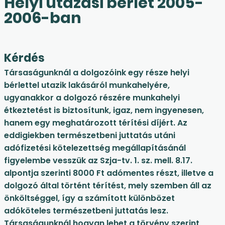
Helyi utazási bérlet 2005-
2006-ban
Kérdés
Társaságunknál a dolgozóink egy része helyi
bérlettel utazik lakásáról munkahelyére,
ugyanakkor a dolgozó részére munkahelyi
étkeztetést is biztosítunk, igaz, nem ingyenesen,
hanem egy meghatározott térítési díjért. Az
eddigiekben természetbeni juttatás utáni
adófizetési kötelezettség megállapításánál
figyelembe vesszük az Szja-tv. 1. sz. mell. 8.17.
alpontja szerinti 8000 Ft adómentes részt, illetve a
dolgozó által történt térítést, mely szemben áll az
önköltséggel, így a számított különbözet
adóköteles természetbeni juttatás lesz.
Társaságunknál hogyan lehet a törvény szerint