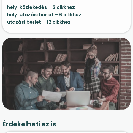
helyi közlekedés – 2 cikkhez
helyi utazási bérlet – 6 cikkhez
utazási bérlet – 12 cikkhez
Érdekelheti ez is