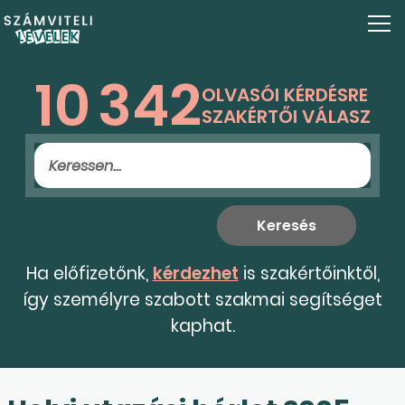
10
342
OLVASÓI KÉRDÉSRE
SZAKÉRTŐI VÁLASZ
Ha előfizetőnk,
kérdezhet
is szakértőinktől,
így személyre szabott szakmai segítséget
kaphat.