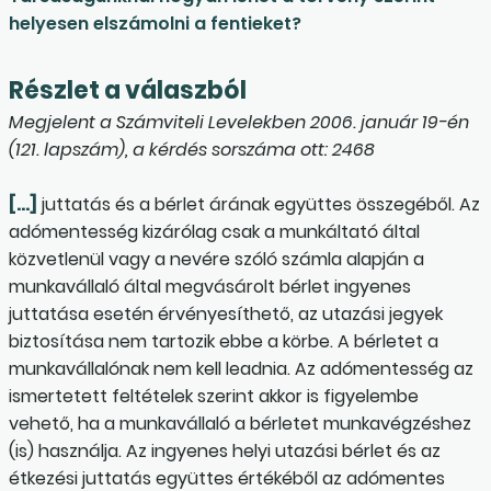
helyesen elszámolni a fentieket?
Részlet a válaszból
Megjelent a Számviteli Levelekben 2006. január 19-én
(121. lapszám), a kérdés sorszáma ott: 2468
[…]
juttatás és a bérlet árának együttes összegéből. Az
adómentesség kizárólag csak a munkáltató által
közvetlenül vagy a nevére szóló számla alapján a
munkavállaló által megvásárolt bérlet ingyenes
juttatása esetén érvényesíthető, az utazási jegyek
biztosítása nem tartozik ebbe a körbe. A bérletet a
munkavállalónak nem kell leadnia. Az adómentesség az
ismertetett feltételek szerint akkor is figyelembe
vehető, ha a munkavállaló a bérletet munkavégzéshez
(is) használja. Az ingyenes helyi utazási bérlet és az
étkezési juttatás együttes értékéből az adómentes