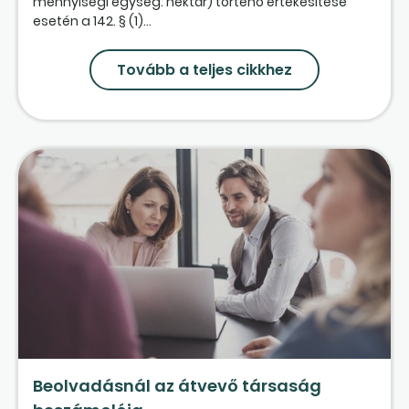
mennyiségi egység: hektár) történő értékesítése
esetén a 142. § (1)...
Tovább a teljes cikkhez
Beolvadásnál az átvevő társaság