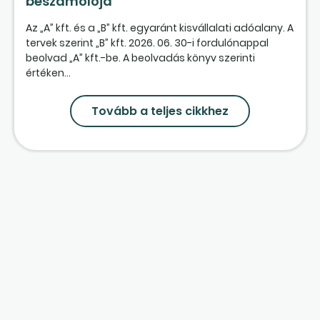
beszámolója
Az „A” kft. és a „B” kft. egyaránt kisvállalati adóalany. A
tervek szerint „B” kft. 2026. 06. 30-i fordulónappal
beolvad „A” kft.-be. A beolvadás könyv szerinti
értéken...
Tovább a teljes cikkhez