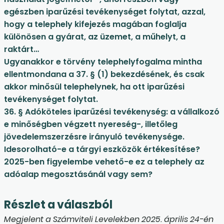
egészben iparűzési tevékenységet folytat, azzal,
hogy a telephely kifejezés magában foglalja
különösen a gyárat, az üzemet, a műhelyt, a
raktárt…
Ugyanakkor e törvény telephelyfogalma mintha
ellentmondana a 37. § (1) bekezdésének, és csak
akkor minősül telephelynek, ha ott iparűzési
tevékenységet folytat.
36. § Adóköteles iparűzési tevékenység: a vállalkozó
e minőségben végzett nyereség-, illetőleg
jövedelemszerzésre irányuló tevékenysége.
Idesorolható-e a tárgyi eszközök értékesítése?
2025-ben figyelembe vehető-e ez a telephely az
adóalap megosztásánál vagy sem?
Részlet a válaszból
Megjelent a Számviteli Levelekben 2025. április 24-én