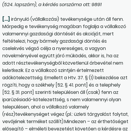
(524. lapszám), a kérdés sorszáma ott: 9891
[…]
irányuló (vállalkozási) tevékenysége után áll fenn.
Márpedig e tevékenység magában foglalja a vállalkozó
valamennyi gazdasági döntését és akcióját, mert
feltételezi, hogy bármely gazdasági döntés és
cselekvés végső célja a nyereséges, a vagyon
növekményével együtt járó működés, akkor is, ha az
adott résztevékenységből közvetlenül árbevétel nem
keletkezik. Ez a vállalkozó szintjén értelmezett
adókötelezettség. Emellett a Htv. 37. § (1) bekezdése azt
rögzíti, hogy a székhely [52. § 41. pont] és a telephely
[52. § 31. pont] szerinti településen áll (csak) fenn az
iparűzésiadó-kötelezettség, s nem valamennyi olyan
településen, ahol a vállalkozó valamely
(rész)tevékenységet végez (pl.: üzleti tárgyalást folytat,
vevőjének terméket szállít).Mindezen – az érthetőséget
elősegítő – elméleti bevezetést követően a kérdésre az