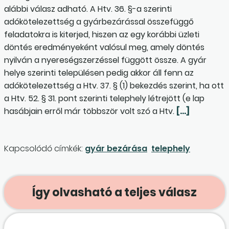
alábbi válasz adható. A Htv. 36. §-a szerinti
adókötelezettség a gyárbezárással összefüggő
feladatokra is kiterjed, hiszen az egy korábbi üzleti
döntés eredményeként valósul meg, amely döntés
nyilván a nyereségszerzéssel függött össze. A gyár
helye szerinti településen pedig akkor áll fenn az
adókötelezettség a Htv. 37. § (1) bekezdés szerint, ha ott
a Htv. 52. § 31. pont szerinti telephely létrejött (e lap
hasábjain erről már többször volt szó a Htv.
[…]
Kapcsolódó címkék:
gyár bezárása
telephely
Így olvasható a teljes válasz