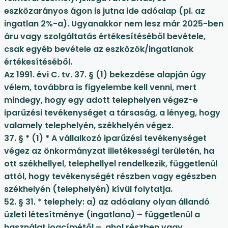
eszközarányos ágon is jutna ide adóalap (pl. az
ingatlan 2%-a). Ugyanakkor nem lesz már 2025-ben
áru vagy szolgáltatás értékesítéséből bevétele,
csak egyéb bevétele az eszközök/ingatlanok
értékesítéséből.
Az 1991. évi C. tv. 37. § (1) bekezdése alapján úgy
vélem, továbbra is figyelembe kell venni, mert
mindegy, hogy egy adott telephelyen végez-e
iparűzési tevékenységet a társaság, a lényeg, hogy
valamely telephelyén, székhelyén végez.
37. § * (1) * A vállalkozó iparűzési tevékenységet
végez az önkormányzat illetékességi területén, ha
ott székhellyel, telephellyel rendelkezik, függetlenül
attól, hogy tevékenységét részben vagy egészben
székhelyén (telephelyén) kívül folytatja.
52. § 31. * telephely: a) az adóalany olyan állandó
üzleti létesítménye (ingatlana) – függetlenül a
használat jogcímétől –, ahol részben vagy