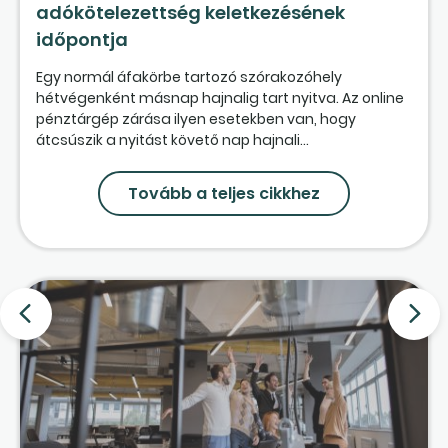
adókötelezettség keletkezésének
időpontja
Egy normál áfakörbe tartozó szórakozóhely
hétvégenként másnap hajnalig tart nyitva. Az online
pénztárgép zárása ilyen esetekben van, hogy
átcsúszik a nyitást követő nap hajnali...
Tovább a teljes cikkhez