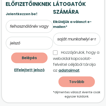
ELŐFIZETŐINKNEK
LÁTOGATÓK
SZÁMÁRA
Jelentkezzen be!
Elküldjük a választ e-
mailen*
Hozzájárulok, hogy a
weboldal kapcso­lat­
felvétel céljából tárolja
Elfelejtett jelszó
az
adataimat
.
*díjmentes választ évente csak
egyszer küldünk.