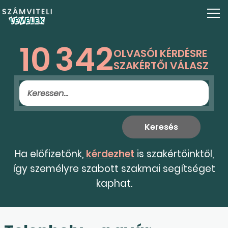
10
342
OLVASÓI KÉRDÉSRE
SZAKÉRTŐI VÁLASZ
Ha előfizetőnk,
kérdezhet
is szakértőinktől,
így személyre szabott szakmai segítséget
kaphat.