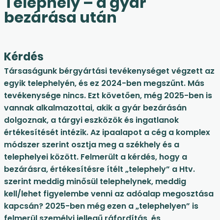
Telephely – a gyár
bezárása után
Kérdés
Társaságunk bérgyártási tevékenységet végzett az
egyik telephelyén, és ez 2024-ben megszűnt. Más
tevékenysége nincs. Ezt követően, még 2025-ben is
vannak alkalmazottai, akik a gyár bezárásán
dolgoznak, a tárgyi eszközök és ingatlanok
értékesítését intézik. Az ipaalapot a cég a komplex
módszer szerint osztja meg a székhely és a
telephelyei között. Felmerült a kérdés, hogy a
bezárásra, értékesítésre ítélt „telephely” a Htv.
szerint meddig minősül telephelynek, meddig
kell/lehet figyelembe venni az adóalap megosztása
kapcsán? 2025-ben még ezen a „telephelyen” is
felmerül személyi jellegű ráfordítás, és