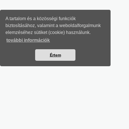
A tartalom és a közösségi funkciók
biztosításához, valamint a weboldalforgalmunk
elemzéséhez sütiket (cookie) használunk.
további információk
Értem
SZÁMVITELI LEVELEK