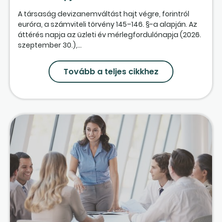
A társaság devizanemváltást hajt végre, forintról
euróra, a számviteli törvény 145–146. §-a alapján. Az
áttérés napja az üzleti év mérlegfordulónapja (2026.
szeptember 30.),...
Tovább a teljes cikkhez