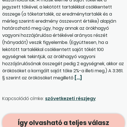
jegyzett tőkével, a lekötött tartalékkal csökkentett
összege (a tőketartalék, az eredménytartalék és a
mérleg szerinti eredmény összevont értéke) alapján
határozható meg úgy, hogy annak az örökhagyó
vagyoni hozzájárulása értékével arányos részét
(hányadát) veszik figyelembe. (Együttesen, ha a
lekötött tartalékkal csökkentett saját tőkét 100
egységnek tekintjük, az örökhagyó vagyoni
hozzájárulásának összegét pedig 2 egységnek, akkor az
örökösöket a korrigált saját tőke 2%-a illeti meg.) A 3:361.
§ szerint az örökösöket megillető
[…]
Kapcsolódó címke:
szövetkezeti részjegy
Így olvasható a teljes válasz