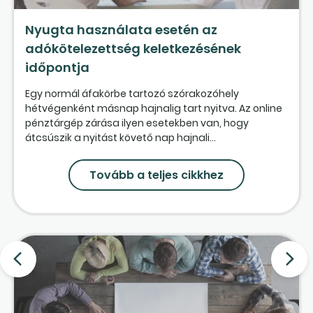
Nyugta használata esetén az
adókötelezettség keletkezésének
időpontja
Egy normál áfakörbe tartozó szórakozóhely
hétvégenként másnap hajnalig tart nyitva. Az online
pénztárgép zárása ilyen esetekben van, hogy
átcsúszik a nyitást követő nap hajnali...
Tovább a teljes cikkhez