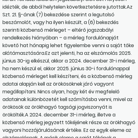
idézték, de abból helytelen következtetésre jutottak.Az
Szt. 21. §-ának (7) bekezdése szerint a legutolsó
beszámolót, vagy ha ilyen készült, a (6) bekezdés
szerinti közbenső mérleget – eltérő jogszabályi
rendelkezés hiányában – a mérleg fordulónapját
követő hat hónapig lehet figyelembe venni a saját tőke
alátámasztására.Ez azt jelenti, ha az elszámolás 2025.
június 30-ig elkészül, akkor a 2024. december 31-i mérleg,
ha nem készül el, akkor 2025. június 30-i fordulónappal
közbenső mérleget kell készíteni, és a közbenső mérleg
adatai alapján kell az örökösöknek járó vagyont
megállapítani. Nincs olyan, hogy két év megfelelő
adatainak különbözetét kell számításba venni, mivel az
örökösök az örökhagyó tagsági jogviszonyát is
örökölték.A 2024. december 31-i mérleg, illetve a
közbenső mérleg jegyzett tőkéjének része az örökhagyó
vagyoni hozzájárulásának értéke. Ez az egyik eleme az
elszámolásnak. A másik eleme a saját tőkének a