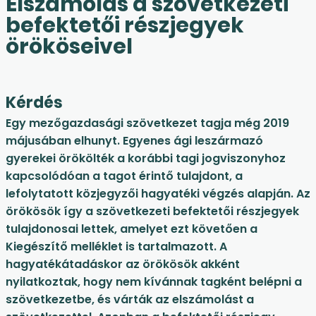
Elszámolás a szövetkezeti
befektetői részjegyek
örököseivel
Kérdés
Egy mezőgazdasági szövetkezet tagja még 2019
májusában elhunyt. Egyenes ági leszármazó
gyerekei örökölték a korábbi tagi jogviszonyhoz
kapcsolódóan a tagot érintő tulajdont, a
lefolytatott közjegyzői hagyatéki végzés alapján. Az
örökösök így a szövetkezeti befektetői részjegyek
tulajdonosai lettek, amelyet ezt követően a
Kiegészítő melléklet is tartalmazott. A
hagyatékátadáskor az örökösök akként
nyilatkoztak, hogy nem kívánnak tagként belépni a
szövetkezetbe, és várták az elszámolást a