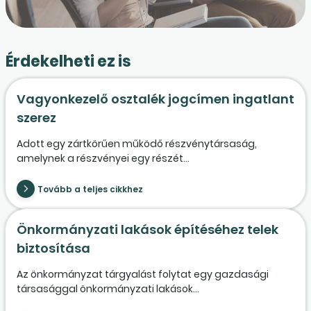
Érdekelheti ez is
Vagyonkezelő osztalék jogcímen ingatlant
szerez
Adott egy zártkörűen működő részvénytársaság,
amelynek a részvényei egy részét...
Tovább a teljes cikkhez
Önkormányzati lakások építéséhez telek
biztosítása
Az önkormányzat tárgyalást folytat egy gazdasági
társasággal önkormányzati lakások...