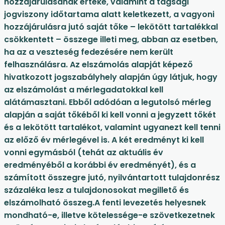
hozzájárulásának értéke, valamint a tagsági
jogviszony időtartama alatt keletkezett, a vagyoni
hozzájárulásra jutó saját tőke – lekötött tartalékkal
csökkentett – összege illeti meg, abban az esetben,
ha az a veszteség fedezésére nem került
felhasználásra. Az elszámolás alapját képező
hivatkozott jogszabályhely alapján úgy látjuk, hogy
az elszámolást a mérlegadatokkal kell
alátámasztani. Ebből adódóan a legutolsó mérleg
alapján a saját tőkéből ki kell vonni a jegyzett tőkét
és a lekötött tartalékot, valamint ugyanezt kell tenni
az előző év mérlegével is. A két eredményt ki kell
vonni egymásból (tehát az aktuális év
eredményéből a korábbi év eredményét), és a
számított összegre jutó, nyilvántartott tulajdonrész
százaléka lesz a tulajdonosokat megillető és
elszámolható összeg.A fenti levezetés helyesnek
mondható-e, illetve kötelessége-e szövetkezetnek