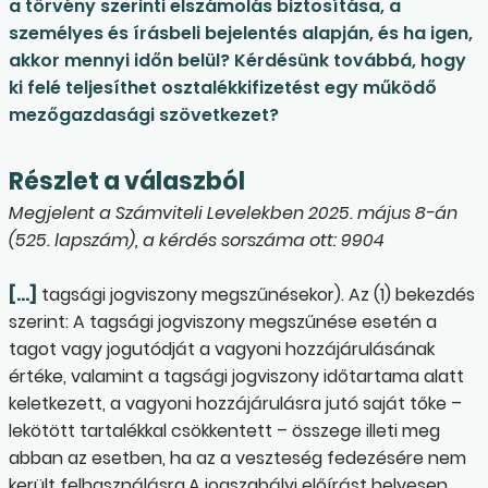
a törvény szerinti elszámolás biztosítása, a
személyes és írásbeli bejelentés alapján, és ha igen,
akkor mennyi időn belül? Kérdésünk továbbá, hogy
ki felé teljesíthet osztalékkifizetést egy működő
mezőgazdasági szövetkezet?
Részlet a válaszból
Megjelent a Számviteli Levelekben 2025. május 8-án
(525. lapszám), a kérdés sorszáma ott: 9904
[…]
tagsági jogviszony megszűnésekor). Az (1) bekezdés
szerint: A tagsági jogviszony megszűnése esetén a
tagot vagy jogutódját a vagyoni hozzájárulásának
értéke, valamint a tagsági jogviszony időtartama alatt
keletkezett, a vagyoni hozzájárulásra jutó saját tőke –
lekötött tartalékkal csökkentett – összege illeti meg
abban az esetben, ha az a veszteség fedezésére nem
került felhasználásra.A jogszabályi előírást helyesen