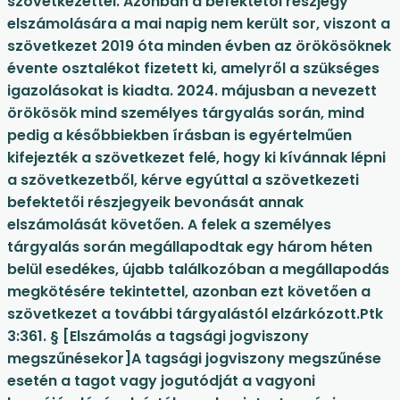
szövetkezettel. Azonban a befektetői részjegy
elszámolására a mai napig nem került sor, viszont a
szövetkezet 2019 óta minden évben az örökösöknek
évente osztalékot fizetett ki, amelyről a szükséges
igazolásokat is kiadta. 2024. májusban a nevezett
örökösök mind személyes tárgyalás során, mind
pedig a későbbiekben írásban is egyértelműen
kifejezték a szövetkezet felé, hogy ki kívánnak lépni
a szövetkezetből, kérve egyúttal a szövetkezeti
befektetői részjegyeik bevonását annak
elszámolását követően. A felek a személyes
tárgyalás során megállapodtak egy három héten
belül esedékes, újabb találkozóban a megállapodás
megkötésére tekintettel, azonban ezt követően a
szövetkezet a további tárgyalástól elzárkózott.Ptk
3:361. § [Elszámolás a tagsági jogviszony
megszűnésekor]A tagsági jogviszony megszűnése
esetén a tagot vagy jogutódját a vagyoni