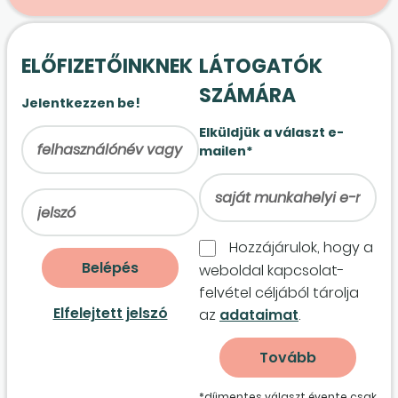
ELŐFIZETŐINKNEK
LÁTOGATÓK
SZÁMÁRA
Jelentkezzen be!
Elküldjük a választ e-
mailen*
Hozzájárulok, hogy a
weboldal kapcso­lat­
felvétel céljából tárolja
Elfelejtett jelszó
az
adataimat
.
*díjmentes választ évente csak