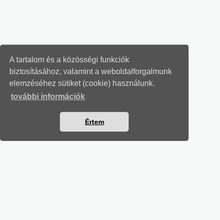
A tartalom és a közösségi funkciók
biztosításához, valamint a weboldalforgalmunk
elemzéséhez sütiket (cookie) használunk.
további információk
Értem
SZÁMVITELI LEVELEK