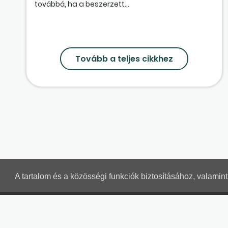
továbbá, ha a beszerzett...
Tovább a teljes cikkhez
A tartalom és a közösségi funkciók biztosításához, valami
SZÁMVITELI LEVELEK