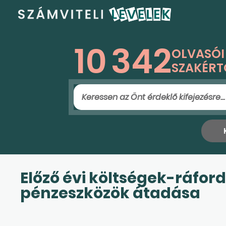
10
342
OLVASÓI
SZAKÉRT
Előző évi költségek-ráfor
pénzeszközök átadása