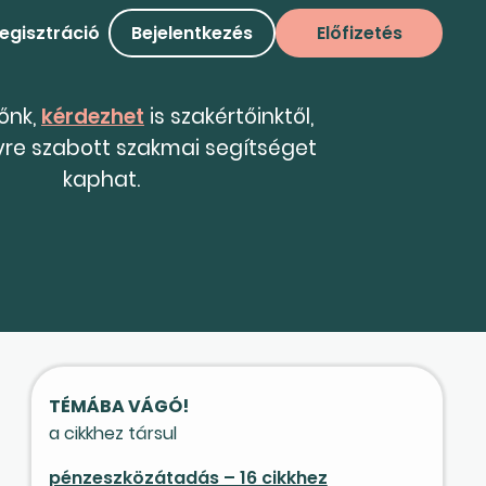
egisztráció
Bejelentkezés
Előfizetés
tőnk,
kérdezhet
is szakértőinktől,
yre szabott szakmai segítséget
kaphat.
TÉMÁBA VÁGÓ!
a cikkhez társul
pénzeszközátadás – 16 cikkhez