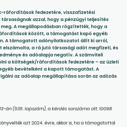
ráfordítások fedezetére, visszafizetési
 társaságnak azzal, hogy a pénzügyi teljesítés
 meg. A megállapodásban rögzítették, hogy a
ráfordítások között, a támogatást kapó egyéb
. A támogatott adónyilatkozatot állít ki arról,
elszámolta, a rá jutó társasági adót megfizeti, és
redménye és adóalapja negatív. A számviteli
lni a költségek/ráfordítások fedezetére – az üzleti
 egyéb bevételként a kapott támogatást. A
rrigálni az adóalap megállapítása során az adózás
3-án (535. lapszám), a kérdés sorszáma ott: 10098
önyvelték azt 2024. évre, akkor is, ha a támogatottal