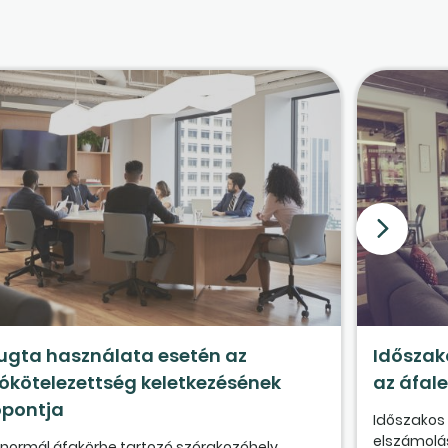
ugta használata esetén az
Időszak
ókötelezettség keletkezésének
az áfal
őpontja
Időszakos 
elszámolás
 normál áfakörbe tartozó szórakozóhely