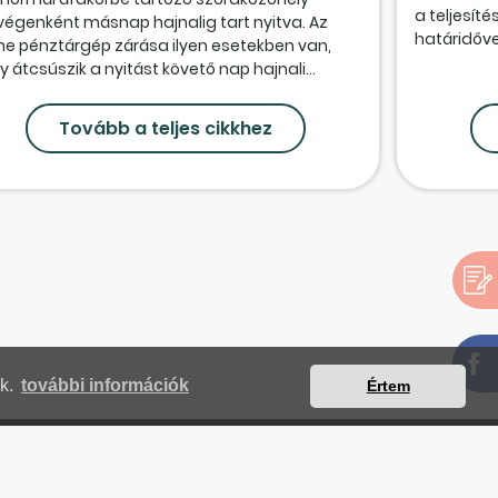
a teljesít
végenként másnap hajnalig tart nyitva. Az
határidővel
ine pénztárgép zárása ilyen esetekben van,
 átcsúszik a nyitást követő nap hajnali...
Tovább a teljes cikkhez
nk.
további információk
Értem
mjegyzék
Magunkról
Impresszum
Kapcsolat