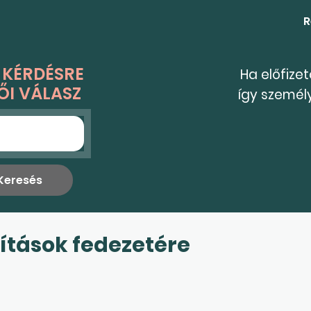
R
 KÉRDÉSRE
Ha előfize
ŐI VÁLASZ
így személ
dítások fedezetére