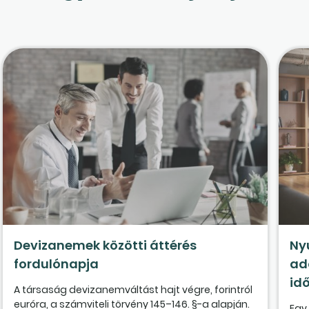
Devizanemek közötti áttérés
Ny
fordulónapja
ad
id
A társaság devizanemváltást hajt végre, forintról
euróra, a számviteli törvény 145–146. §-a alapján.
Egy