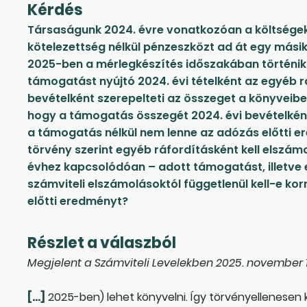
Kérdés
Társaságunk 2024. évre vonatkozóan a költségek-
kötelezettség nélkül pénzeszközt ad át egy másik
2025-ben a mérlegkészítés időszakában történik
támogatást nyújtó 2024. évi tételként az egyéb 
bevételként szerepelteti az összeget a könyveiben
hogy a támogatás összegét 2024. évi bevételként 
a támogatás nélkül nem lenne az adózás előtti e
törvény szerint egyéb ráfordításként kell elszámo
évhez kapcsolódóan – adott támogatást, illetve
számviteli elszámolásoktól függetlenül kell-e ko
előtti eredményt?
Részlet a válaszból
Megjelent a Számviteli Levelekben 2025. november 1
[…]
2025-ben) lehet könyvelni. Így törvényellenesen k