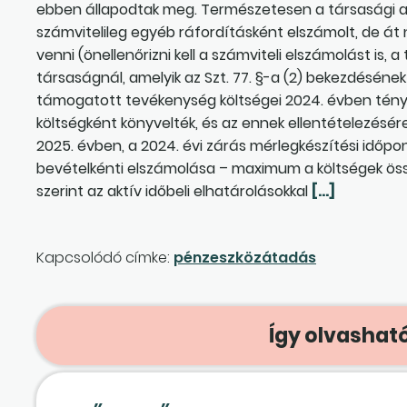
ebben állapodtak meg. Természetesen a társasági 
számvitelileg egyéb ráfordításként elszámolt, de 
venni (önellenőrizni kell a számviteli elszámolást is, 
társaságnál, amelyik az Szt. 77. §-a (2) bekezdéséne
támogatott tevékenység költségei 2024. évben tény
költségként könyvelték, és az ennek ellentételezésér
2025. évben, a 2024. évi zárás mérlegkészítési időp
bevételkénti elszámolása – maximum a költségek össz
szerint az aktív időbeli elhatárolásokkal
[…]
Kapcsolódó címke:
pénzeszközátadás
Így olvasható