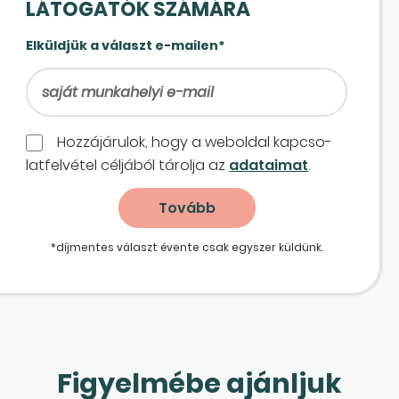
LÁTOGATÓK SZÁMÁRA
Elküldjük a választ e-mailen*
Hozzájárulok, hogy a weboldal kapcso­
lat­felvétel céljából tárolja az
adataimat
.
*díjmentes választ évente csak egyszer küldünk.
Figyelmébe ajánljuk