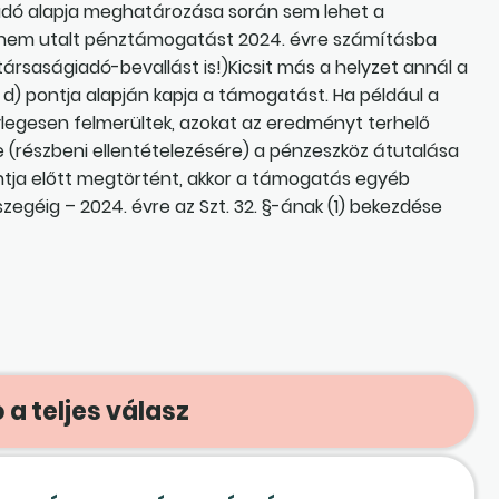
adó alapja meghatározása során sem lehet a
át nem utalt pénztámogatást 2024. évre számításba
a társaságiadó-bevallást is!)Kicsit más a helyzet annál a
k d) pontja alapján kapja a támogatást. Ha például a
legesen felmerültek, azokat az eredményt terhelő
e (részbeni ellentételezésére) a pénzeszköz átutalása
ontja előtt megtörtént, akkor a támogatás egyéb
egéig – 2024. évre az Szt. 32. §-ának (1) bekezdése
 a teljes válasz