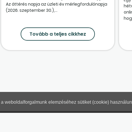
Az áttérés napja az üzleti év mérlegfordulónapja
hét
(2026. szeptember 30.),...
onl
hogy
Tovább a teljes cikkhez
nt a weboldalforgalmunk elemzéséhez sütiket (cookie) használu
Hogyan használjam?
Tartalo