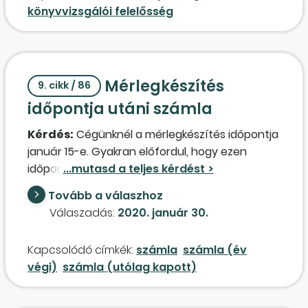
könyvvizsgálói felelősség
Mérlegkészítés
9. cikk / 86
időpontja utáni számla
Kérdés:
Cégünknél a mérlegkészítés időpontja
január 15-e. Gyakran előfordul, hogy ezen
időpontig nem kerül elszámolásra az összes
még le nem számlázott igénybe vett
Tovább a válaszhoz
szolgáltatás. Ezek miatt minden évben
Válaszadás:
2020. január 30.
önellenőrzéssel kell rendezni a többlet-
társaságiadót. A jelentős árbevételű cégnél az
Kapcsolódó címkék:
számla
számla (év
egyedileg 20-100 ezer forintos tételek nem
végi)
számla (utólag kapott)
jelentősek. Van-e lehetőség a számvitel-
politikában meghatározni egy korlátot, ami
alatt ezek a számlák a következő évi