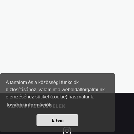
A tartalom és a közösségi funkciók
biztosításához, valamint a weboldalforgalmunk
elemzéséhez sütiket (cookie) használunk.
további információk
SZÁMVITELI LEVELEK
Értem