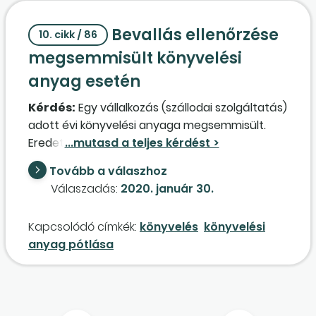
beszámolóban szerepelhetnek, és nem kell
Bevallás ellenőrzése
önellenőrzést végrehajtani? Lehet-e ez
10. cikk / 86
esetben a későbbiek során adóhiányt
megsemmisült könyvelési
megállapítani?
anyag esetén
Kérdés:
Egy vállalkozás (szállodai szolgáltatás)
adott évi könyvelési anyaga megsemmisült.
Eredeti állapotában kizárólag a
számlatömbben maradó tőpéldányok állnak
Tovább a válaszhoz
rendelkezésre. A pénztárgépszalagok, a
Válaszadás:
2020. január 30.
készpénzes kéziszámlák (a tőpéldányok
kivételével), valamint a készpénzes, átutalásos
Kapcsolódó címkék:
könyvelés
könyvelési
költségszámlák megsemmisültek. A
anyag pótlása
könyvelőprogramból előállított főkönyvi karton
és főkönyvi kivonat rendelkezésre áll. A hiányzó
bizonylatok pótlása nem történt meg. Kizárólag
a főkönyvi kivonat alapján elfogadható-e az