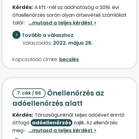
Kérdés:
A kft.-nél az adóhatóság a 2019. évi
áfaellenőrzés során olyan árbevételi számlákat
talált, amelyek nem kerültek könyvelésre. Ezen
túlmenően becslés alapján is áfahiányt
Tovább a válaszhoz
állapított meg. Akft. 2021-ben kapta meg a
Válaszadás:
2022. május 26.
jogerős határozatot. Ez esetben mi legyen a
társasági adó alapja az önellenőrzés során?
Kapcsolódó címke:
becslés
Elegendő csak a feltárt árbevételi számlákat
figyelembe venni? A becsült árbevételtől el
lehet tekinteni? A társasági adó alapjához a
készletet is kivezethetjük? A hiba jelentős. A
Önellenőrzés az
2019. évi helyesbített egyszerűsített éves
7. cikk / 86
beszámolót közzé kell tenni?
adóellenőrzés alatt
Kérdés:
Társaságunknál teljes adóévet érintő
átfogó
adóellenőrzés
zajlik. Az ellenőrzés
megkezdése óta bérszámfejtés során
feltárásra került társaságunk által olyan hiba,