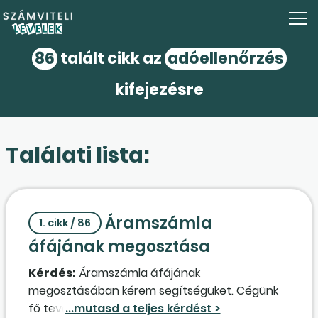
86
talált cikk az
adóellenőrzés
kifejezésre
Találati lista:
Áramszámla
1. cikk / 86
áfájának megosztása
Kérdés:
Áramszámla áfájának
megosztásában kérem segítségüket. Cégünk
fő tevékenysége személygépjármű-,