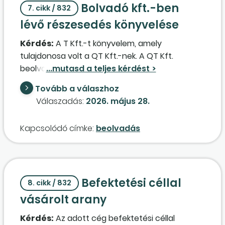
Bolvadó kft.-ben
7. cikk / 832
ellenértéke devizában érkezik devizaszámlára.
lévő részesedés könyvelése
4. Átalányadózó egyéni vállalkozó magyar
partnerének számláz devizában, a számla
Kérdés:
A T Kft.-t könyvelem, amely
ellenértéke forintban érkezik forintszámlára.
tulajdonosa volt a QT Kft.-nek. A QT Kft.
beolvadt a QM Zrt.-be. A QT kft.-nek voltak QM
részvényei, amiket a beolvadás után
Tovább a válaszhoz
megkapott a T Kft., a részvényeket jóvá is írták
Válaszadás:
2026. május 28.
a részvényszámlán. Hogyan kell könyvelni a T
Kft. részvényszámláján megjelenő QM
Kapcsolódó címke:
beolvadás
részvényeket?
Befektetési céllal
8. cikk / 832
vásárolt arany
Kérdés:
Az adott cég befektetési céllal