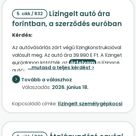
vagy 97-es számlacsoportban számolhatók-e
Lízingelt autó ára
el ez esetben?
5. cikk / 832
forintban, a szerződés euróban
Kérdés:
Az autóvásárlás zárt végű lízingkonstrukcióval
valósult meg. Az autó ára 39.990 E Ft. A lízinget
euróalapon kötötték, az
árfolyam
a lízingcég
autókereskedő felé történő kiegyenlítése
napjának
árfolyam
a. Az autó átvétele 2026.
Tovább a válaszhoz
03. 12-én volt, az MNB-
árfolyam
387,55
Válaszadás:
2026. június 18.
Ft/euró. Az autó árának átutalása később
történt meg, így az átváltási
árfolyam
Kapcsolódó címke:
lízingelt személygépkocsi
373,63 Ft/euró lett, a lízingdíj 107.029,33 euró,
amelyet a lízingcég 03. 12-i teljesítési dátummal
számlázott. Kérdés, hogy az autó milyen
összeggel kerül be a tárgyi eszközök közé? A