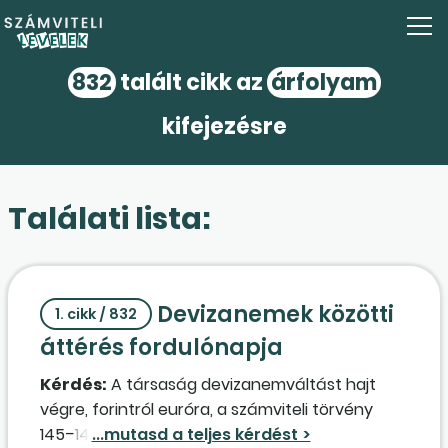
832
talált cikk az
árfolyam
kifejezésre
Találati lista:
Devizanemek közötti
1. cikk / 832
áttérés fordulónapja
Kérdés:
A társaság devizanemváltást hajt
végre, forintról euróra, a számviteli törvény
145–146. §-a alapján. Az áttérés napja az üzleti