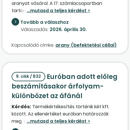
aranyat vásárol. A 17. számlacsoportban
tartom nyilván a beszerzést. Értékesítéskor
milyen bevételként kell elszámolni? Árbevétel a
Tovább a válaszhoz
helyes elszámolása, és a beszerzési ár és
Válaszadás:
2026. április 30.
eladási ár közötti érték IPA-alap lesz, vagy
egyéb, esetleg pénzügyi bevételként kell
Kapcsolódó címke:
arany (befektetési céllal)
elszámolni? Az utóbbi esetben a kivezetést egy
elszámolószámlán keresztül számolom el, és az
eredményben csak az
árfolyam
-emelkedést
mutatom ki a 97. számlacsoportban?
Euróban adott előleg
9. cikk / 832
beszámításakor árfolyam-
különbözet az áfánál
Kérdés:
Termékértékesítés történik két kft.
között. Az ellenértéket euróban határozzák
meg, és 100%-os előleget kötnek ki. Az eladó az
áfában és a számviteli politikában is az MNB-