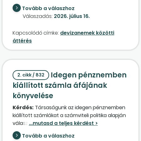
év mérlegfordulónapja (2026. szeptember 30.),
Tovább a válaszhoz
és az áttérést követő naptól (2026. október 1.)
Válaszadás:
2026. július 16.
történik a könyvvezetés euróban. A
cégbírósági bejegyzés (létesítő okirat
Kapcsolódó címke:
devizanemek közötti
módosítása, jegyzett tőke devizaneme)
áttérés
tekintetében mely dátum tekintendő
helyesnek: szeptember 30., mint a
mérlegfordulónap, vagy október 1., mint az új
devizanemben történő működés első napja?
Idegen pénznemben
2. cikk / 832
kiállított számla áfájának
könyvelése
Kérdés:
Társaságunk az idegen pénznemben
kiállított számlákat a számviteli politika alapján
választott
árfolyam
on átszámítva könyveli,
forintban. A levonható áfa tekintetében pedig
Tovább a válaszhoz
a bizonylaton megjelenő forintösszeg kerül