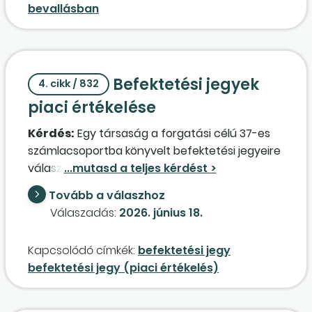
bevallásban
Befektetési jegyek
4. cikk / 832
piaci értékelése
Kérdés:
Egy társaság a forgatási célú 37-es
számlacsoportba könyvelt befektetési jegyeire
választhatja-e a valós, azaz a piaci
árfolyam
on történő értékelést a számviteli
Tovább a válaszhoz
politikájában? Ha igen, akkor helyes-e az a
Válaszadás:
2026. június 18.
gyakorlat, hogy a december 31-i piaci
árfolyam
on értékelik évente ezeket az
Kapcsolódó címkék:
befektetési jegy
értékpapírokat? Azaz, évente nyereség, avagy
befektetési jegy (piaci értékelés)
veszteség kerül elszámolásra. Az így
keletkezett nyereség és veszteség jellegű
tételek összevontan az értékpapírokra a 87-es