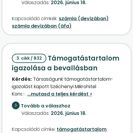
Válaszadás:
2026. június 18.
könyvelésre. Ezáltal az áfabevallásban az
adóösszegek a partner adatszolgáltatásával
Kapcsolódó címkék:
számla (devizában)
egyező összegben, míg az adóalapok eltérően
számla devizában (áfa)
kerülnek bele a belföldi összesítő jelentésekbe.
Hogyan oldható fel az az ellentmondás, hogy
egyszerre feleljünk meg a számviteli törvény és
az Áfa-tv. rendelkezéseinek?
Támogatástartalom
3. cikk / 832
igazolása a bevallásban
Kérdés:
Társaságunk támogatástartalom-
igazolást kapott Széchenyi Mikrohitel
Konstrukció keretében kamat- és
kezelésiköltség-támogatásról. Megjelölték a
Tovább a válaszhoz
támogatástartalom összegét. Hogyan kell
Válaszadás:
2026. június 18.
könyvelni és szerepeltetni a társaságiadó-
bevallásban?
Kapcsolódó címke:
támogatástartalom