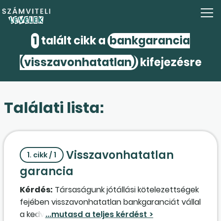
1
talált cikk a
bankgarancia
(visszavonhatatlan)
kifejezésre
Találati lista:
Visszavonhatatlan
1. cikk / 1
garancia
Kérdés:
Társaságunk jótállási kötelezettségek
fejében visszavonhatatlan bankgaranciát vállal
a kedvezményezettel szemben. Nem vagyok