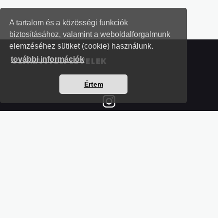
A tartalom és a közösségi funkciók
biztosításához, valamint a weboldalforgalmunk
elemzéséhez sütiket (cookie) használunk.
további információk
SZÁMVITELI LEVELEK
Értem
Részletek a bankkártyás fizetésről
Kérdések és válaszok a bankkártyás fizetésről