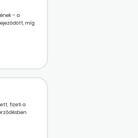
ének – a
ejeződött, míg
azon területe,
t, fizeti a
zerződésben
lést végző felé
rgó esetben
ékesítése