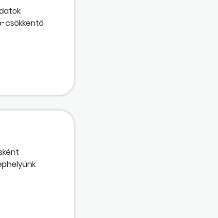
adatok
ap-csökkentő
 a mértéke?
sként
lephelyünk
rzi?