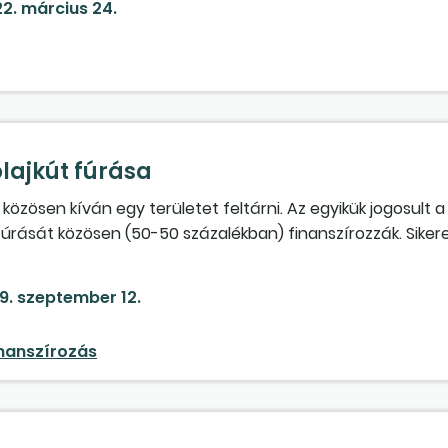
2. március 24.
olajkút fúrása
közösen kíván egy területet feltárni. Az egyikük jogosult 
fúrását közösen (50-50 százalékban) finanszírozzák. Siker
rányban megosztják, és külön értékesítik. Melyik társaság 
 szabadon eldönthetik? Az üzemeltetés során hogyan számo
9. szeptember 12.
? Mi a helyzet akkor, ha a kutatási engedély jogosultja nem
saságnak a kutatást, amelyet az 100 százalékban finanszí
inanszírozás
egfizetése?