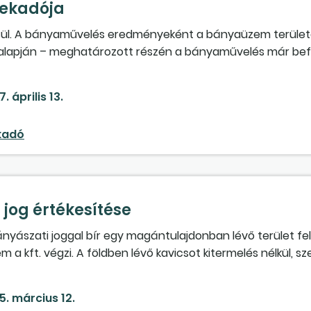
lekadója
ül. A bányaművelés eredményeként a bányaüzem terület
v alapján – meghatározott részén a bányaművelés már bef
ég folyik. Annak megerősítését kérjük, hogy a bányaüzem 
-től a helyi telekadó hatálya alá.
. április 13.
kadó
jog értékesítése
nyászati joggal bír egy magántulajdonban lévő terület felet
a kft. végzi. A földben lévő kavicsot kitermelés nélkül, s
rmelt kavics mennyisége alapján számlázza a kft. a kiterme
ermelés költségei nem a kft.-nél jelennek meg. A szóban fo
5. március 12.
örténik, azaz termékértékesítés vagy a bányászati jog ért