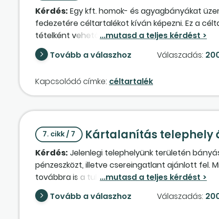
Kérdés:
Egy kft. homok- és agyagbányákat üzem
fedezetére céltartalékot kíván képezni. Ez a célt
tételként vehető figyelembe. Kérdés, hogyan kel
Tovább a válaszhoz
Válaszadás:
200
Kapcsolódó címke:
céltartalék
Kártalanítás telephely
7. cikk / 7
Kérdés:
Jelenlegi telephelyünk területén bányá
pénzeszközt, illetve csereingatlant ajánlott fel. 
továbbra is a tulajdonunkban marad, illetve ha 
Tovább a válaszhoz
Válaszadás:
200