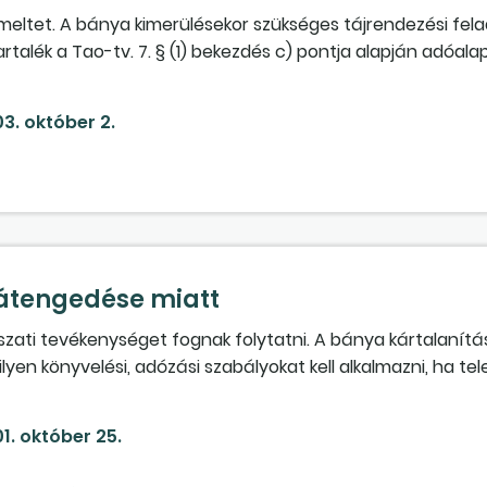
eltet. A bánya kimerülésekor szükséges tájrendezési fel
artalék a Tao-tv. 7. § (1) bekezdés c) pontja alapján adóal
l az adóalapot csökkentő tételt meghatározni, és mi lehet
3. október 2.
 átengedése miatt
szati tevékenységet fognak folytatni. A bánya kártalanítá
Milyen könyvelési, adózási szabályokat kell alkalmazni, ha te
annak tulajdonjogát a kártalanítás fejében a bánya megsze
1. október 25.