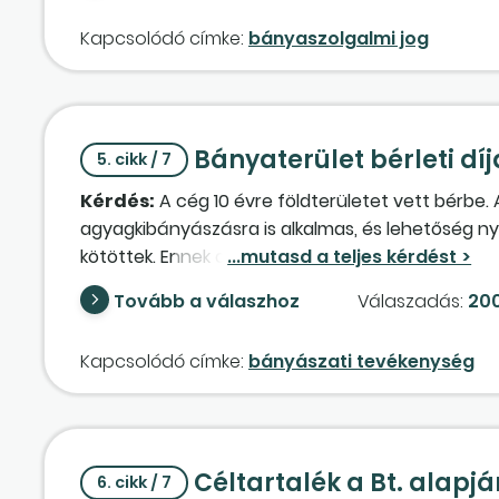
valósul meg?
Kapcsolódó címke:
bányaszolgalmi jog
Bányaterület bérleti dí
5. cikk / 7
Kérdés:
A cég 10 évre földterületet vett bérbe. A 
agyagkibányászásra is alkalmas, és lehetőség n
kötöttek. Ennek alapján, két-három éven át az á
lényegesen csökken. A bérleti díj mellett pluszkia
Tovább a válaszhoz
Válaszadás:
200
földvédelmi járulék, villamosvezeték-áthelyezési 
hogy az elhatárolt bérleti díjnak az évekkel ará
Kapcsolódó címke:
bányászati tevékenység
egy évben költségként, illetve hogy az ingatlanok
esetében az idegen ingatlanon végzett beruházásr
bányászatra [a Tao-tv. 1. számú mellékletének 5/
értékcsökkenési leírás meghatározására?
Céltartalék a Bt. alapjá
6. cikk / 7