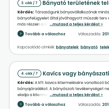
Bányató területének te
3. cikk / 7
Kérdés:
Társaságunk bányavállalkozónak minős
bányafelügyelet által jóváhagyott műszaki ter
más részein a külszíni bányászati tevékenység m
amelyen a kitermelés megszűnt, nem tartozik 2017
Tovább a válaszhoz
Válaszadás:
2017
Kapcsolódó címkék:
bányatelek
bányató
tele
Kavics vagy bányászati 
4. cikk / 7
Kérdés:
A kft. kavics kitermelésére vonatkozó bá
bányajáradékot. A bányászati tevékenységet nem 
eladja a kitermelést végző vállalkozásnak. A kite
a kavicsot a piaci érték töredékéért, mivel a kit
Tovább a válaszhoz
Válaszadás:
201
kavics vagy kibányászatlan kavics értékesítése t