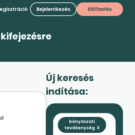
egisztráció
Bejelentkezés
Előfizetés
kifejezésre
Új keresés
indítása:
ll
bányászati
tevékenység
X