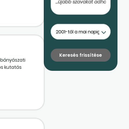
a bányászati
es kutatás
mutatja ki a
lhatják el az
 kíván részt
roz? Ez esetben