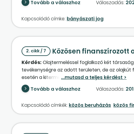
Tovább a válaszhoz
Válaszadás:
202
Kapcsolódó címke:
bányászati jog
Közösen finanszírozott 
2. cikk / 7
Kérdés:
Olajtermeléssel foglalkozó két társaság 
tevékenységre az adott területen, de az olajkút 
esetén a kitermelt olajat egymás között a fenti a
kutat a könyveiben? A kutatás jogosultja, vagy
Tovább a válaszhoz
Válaszadás:
201
üzemeltetés költségeit, a kitermelt olaj átadását
venni a kútfúrásban, de engedélyezi a másik tár
Kapcsolódó címkék:
közös beruházás
közös f
hogyan történik a bányajáradék bevallása és m