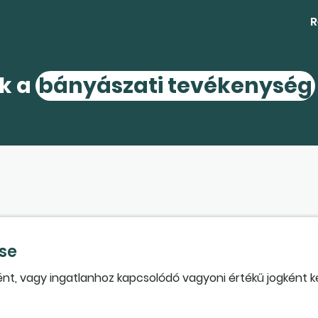
R
kk a
bányászati tevékenység
se
nt, vagy ingatlanhoz kapcsolódó vagyoni értékű jogként ke