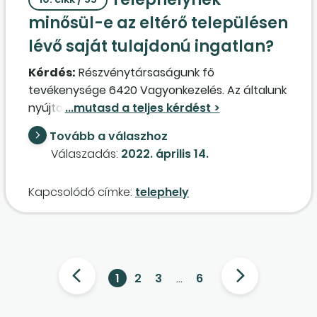
minősül-e az eltérő településen
lévő saját tulajdonú ingatlan?
Kérdés:
Részvénytársaságunk fő
tevékenysége 6420 Vagyonkezelés. Az általunk
nyújtott számviteli szolgáltatást igénybe vevő
két kft. fő tevékenysége 6832 Ingatlankezelés,
Tovább a válaszhoz
valamint 6832 Saját tulajdonú, bérelt ingatlan
Válaszadás:
2022. április 14.
bérbeadása, üzemeltetése. Mindhárom
gazdasági társaság székhelye
Kapcsolódó címke:
telephely
Mosonmagyaróvár, a saját tulajdonú egységeik,
amelyek bérleti formában üzemelnek, a
városon kívüli településeken vannak, nem
telephelyeik. Keletkezik-e helyi iparűzésiadó-
fizetési kötelezettségük a bérleti formában
1
2
3
…
6
üzemelő, székhelyen kívüli településeken?