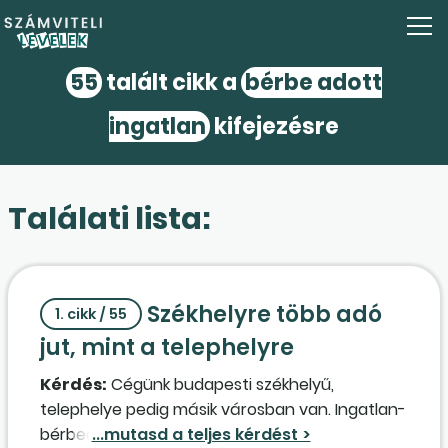
55
talált cikk a
bérbe adott
ingatlan
kifejezésre
Találati lista:
Székhelyre több adó
1. cikk / 55
jut, mint a telephelyre
Kérdés:
Cégünk budapesti székhelyű,
telephelye pedig másik városban van. Ingatlan-
bérbeadás a fő tevékenység, és egy darab