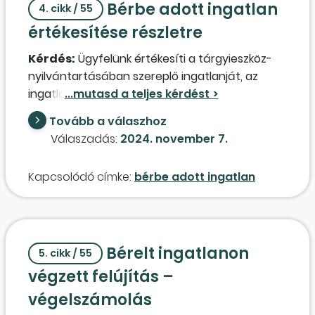
Bérbe adott ingatlan
4. cikk / 55
értékesítése részletre
Kérdés:
Ügyfelünk értékesíti a tárgyieszköz-
nyilvántartásában szereplő ingatlanját, az
ingatlan-nyilvántartásban „lakás”-ként
szerepel. (Az ingatlan a tevékenység változása
Tovább a válaszhoz
miatt feleslegessé vált.) Jelenleg úgy
Válaszadás:
2024. november 7.
hasznosítja, hogy bérbe adja, a bérlő
megvásárolná az ingatlant. A szerződésben
Kapcsolódó címke:
bérbe adott ingatlan
szereplő feltételek:
– A vevő a vételárat 84 havi részletben köteles
megfizetni. A halasztott fizetésre tekintettel a
vevő kamatfizetésre kötelezett. A
Bérelt ingatlanon
szerződésben számszerűsítésre került a
5. cikk / 55
kamat- és tőkebefizetés havi összege,
végzett felújítás –
határideje.
végelszámolás
– Birtokbaadás: az eladó az ingatlan-adásvételi