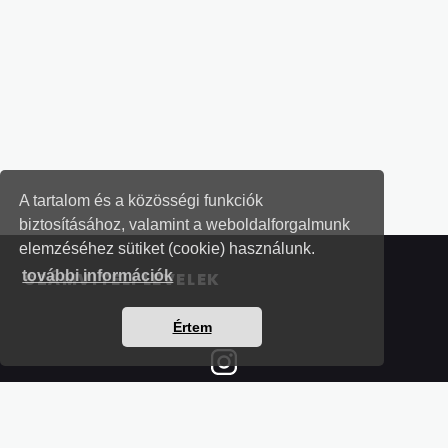
A tartalom és a közösségi funkciók
biztosításához, valamint a weboldalforgalmunk
elemzéséhez sütiket (cookie) használunk.
további információk
SZÁMVITELI LEVELEK
Értem